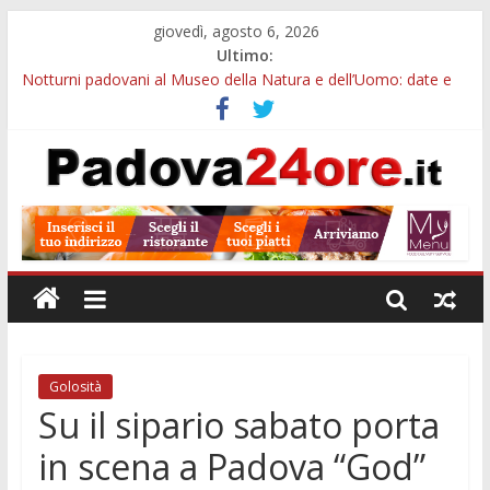
giovedì, agosto 6, 2026
Ultimo:
Notturni padovani al Museo della Natura e dell’Uomo: date e
biglietti
Slow Looking agli Eremitani: un’ora per osservare davvero
un’opera
Orto Botanico Padova: visite ed escursioni fino a settembre
Concorso Università di Padova: 5 funzionari, domande entro il
7 agosto
Euganea Film Festival 2026: 49 opere e 18 anteprime nei Colli
Euganei
Golosità
Su il sipario sabato porta
in scena a Padova “God”