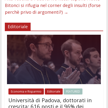
Bitonci si rifugia nel corner degli insulti (forse
perchè privo di argomenti?)
→
Editoriale
Economia e Risparmio
Editoriale
FEATURED
Università di Padova, dottorati in
crescita: 616 posti e il 96% dei