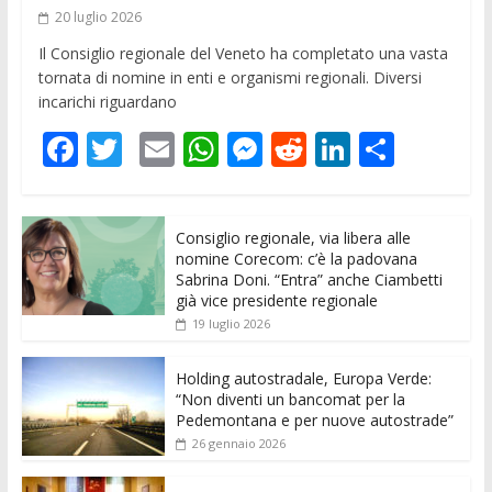
20 luglio 2026
Il Consiglio regionale del Veneto ha completato una vasta
tornata di nomine in enti e organismi regionali. Diversi
incarichi riguardano
F
T
E
W
M
R
Li
C
ac
w
m
h
e
e
n
o
e
itt
ai
at
ss
d
k
n
Consiglio regionale, via libera alle
b
er
l
s
e
di
e
di
nomine Corecom: c’è la padovana
o
A
n
t
dI
vi
Sabrina Doni. “Entra” anche Ciambetti
già vice presidente regionale
o
p
g
n
di
19 luglio 2026
k
p
er
Holding autostradale, Europa Verde:
“Non diventi un bancomat per la
Pedemontana e per nuove autostrade”
26 gennaio 2026