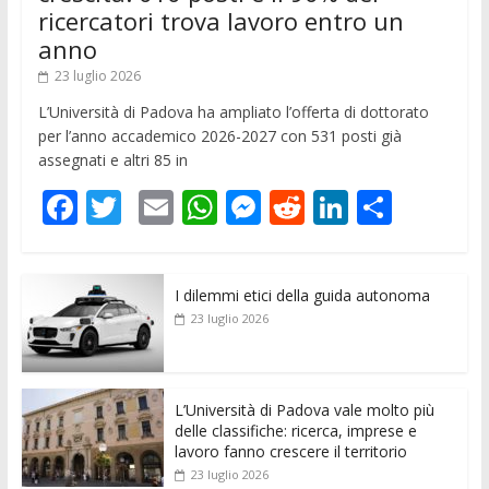
ricercatori trova lavoro entro un
anno
23 luglio 2026
L’Università di Padova ha ampliato l’offerta di dottorato
per l’anno accademico 2026-2027 con 531 posti già
assegnati e altri 85 in
F
T
E
W
M
R
Li
C
ac
w
m
h
e
e
n
o
e
itt
ai
at
ss
d
k
n
I dilemmi etici della guida autonoma
b
er
l
s
e
di
e
di
23 luglio 2026
o
A
n
t
dI
vi
o
p
g
n
di
k
p
er
L’Università di Padova vale molto più
delle classifiche: ricerca, imprese e
lavoro fanno crescere il territorio
23 luglio 2026