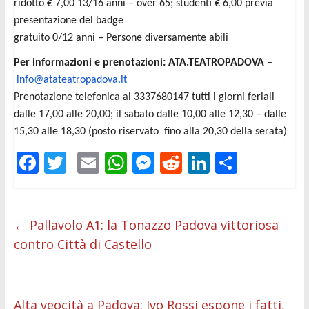
ridotto € 7,00 13/16 anni – over 65; studenti € 6,00 previa
presentazione del badge
gratuito 0/12 anni – Persone diversamente abili
Per informazioni e prenotazioni: ATA.TEATROPADOVA
–
info@atateatropadova.it
Prenotazione telefonica al 3337680147 tutti i giorni feriali
dalle 17,00 alle 20,00; il sabato dalle 10,00 alle 12,30 – dalle
15,30 alle 18,30 (posto riservato fino alla 20,30 della serata)
F
T
E
W
M
R
Li
C
ac
w
m
h
e
e
n
o
e
itt
ai
at
ss
d
k
n
b
er
l
s
e
di
e
di
←
Pallavolo A1: la Tonazzo Padova vittoriosa
contro Città di Castello
o
A
n
t
dI
vi
o
p
g
n
di
k
p
er
Alta veocità a Padova: Ivo Rossi espone i fatti,