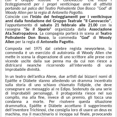
con Il Gruppo Teatrale “Il Canovaccio” che inizia i
festeggiamenti per i propri venticinque anni di attività
portando sul palco del Teatro Polivalente Don Bosco “God” di
Woody Allen per la regia di Antonello Pagotto.
Coincide con
l’inizio dei festeggiamenti per i venticinque
anni dalla fondazione
del Gruppo Teatrale “Il Canovaccio”
,
l’appuntamento di
sabato 21 febbraio alle 21.00
con la
rassegna
“Su il Sipario”
organizzata dalla
Associazione
Ata.Teatropadova
. La compagnia porterà in scena al
Teatro
Polivalente Don Bosco
, la commedia
“God”
di
Woody
Allen
per la regia di
Antonello Pagotto
.
Composta nel 1975 dal celebre regista newyorkese, la
commedia è un esercizio di autoironia di Woody Allen che
mette in scena la disperazione di uno scrittore alle prese con
vicende uscite dalla sue penna ma da cui non riesce a
districarsi neanche ricorrendo all’intervento di una
improbabile divinità.
In un teatro dell’antica Atene, due artisti dai bizzarri nomi di
Epàtite e Diàbete stanno allestendo un dramma incentrato
sulla storia di uno schiavo chiamato Fidipide, che deve
consegnare un messaggio al re Edipo. Sostenuto da una serie
di improbabili personaggi, il protagonista riesce nel suo
compito, ma alla fine, invece di un premio, gli tocca una
condanna a morte. Per risolvere questa situazione
drammatica, Epàtite e Diàbete accettano il suggerimento
dell’inventore Trichìnosi, che consiglia loro di usare un deus ex
machina, ma il macchinario si inceppa sul finale, provocando