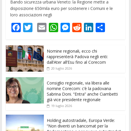
Bando sicurezza urbana Veneto: la Regione mette a
disposizione 650mila euro per sostenere i Comuni e le
loro associazioni negli
F
T
E
W
M
R
Li
C
ac
w
m
h
e
e
n
o
e
itt
ai
at
ss
d
k
n
Nomine regionali, ecco chi
b
er
l
s
e
di
e
di
rappresenterà Padova negli enti:
o
A
n
t
dI
vi
dall’Ater all’Esu fino al Corecom
20 luglio 2026
o
p
g
n
di
k
p
er
Consiglio regionale, via libera alle
nomine Corecom: c’è la padovana
Sabrina Doni. “Entra” anche Ciambetti
già vice presidente regionale
19 luglio 2026
Holding autostradale, Europa Verde:
“Non diventi un bancomat per la