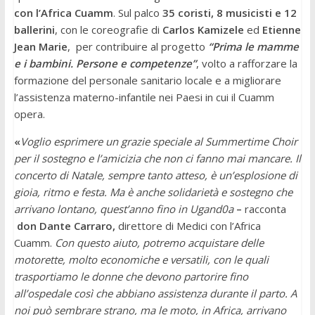
con l’Africa Cuamm
. Sul palco
35 coristi, 8 musicisti e 12
ballerini
, con le coreografie di
Carlos Kamizele
ed
Etienne
Jean Marie
, per contribuire al progetto
“Prima le mamme
e i bambini. Persone e competenze”
, volto a rafforzare la
formazione del personale sanitario locale e a migliorare
l’assistenza materno-infantile nei Paesi in cui il Cuamm
opera.
«
Voglio esprimere un grazie speciale al Summertime Choir
per il sostegno e l’amicizia che non ci fanno mai mancare. Il
concerto di Natale, sempre tanto atteso, è un’esplosione di
gioia, ritmo e festa. Ma è anche solidarietà e sostegno che
arrivano lontano, quest’anno fino in Ugand0a
–
racconta
don Dante Carraro,
direttore di Medici con l’Africa
Cuamm.
Con questo aiuto, potremo acquistare delle
motorette, molto economiche e versatili, con le quali
trasportiamo le donne che devono partorire fino
all’ospedale così che abbiano assistenza durante il parto. A
noi può sembrare strano, ma le moto, in Africa, arrivano