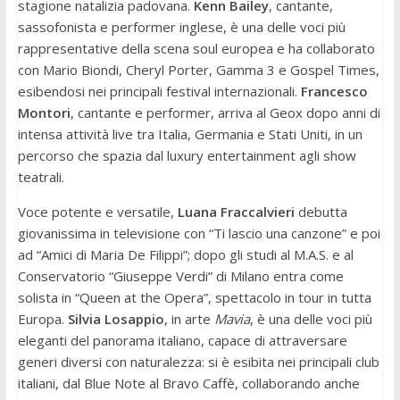
stagione natalizia padovana.
Kenn Bailey
, cantante,
sassofonista e performer inglese, è una delle voci più
rappresentative della scena soul europea e ha collaborato
con Mario Biondi, Cheryl Porter, Gamma 3 e Gospel Times,
esibendosi nei principali festival internazionali.
Francesco
Montori
, cantante e performer, arriva al Geox dopo anni di
intensa attività live tra Italia, Germania e Stati Uniti, in un
percorso che spazia dal luxury entertainment agli show
teatrali.
Voce potente e versatile,
Luana Fraccalvieri
debutta
giovanissima in televisione con “Ti lascio una canzone” e poi
ad “Amici di Maria De Filippi”; dopo gli studi al M.A.S. e al
Conservatorio “Giuseppe Verdi” di Milano entra come
solista in “Queen at the Opera”, spettacolo in tour in tutta
Europa.
Silvia Losappio
, in arte
Mavia
, è una delle voci più
eleganti del panorama italiano, capace di attraversare
generi diversi con naturalezza: si è esibita nei principali club
italiani, dal Blue Note al Bravo Caffè, collaborando anche