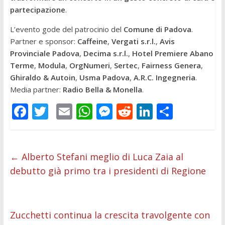
partecipazione
.
L’evento gode del patrocinio del
Comune di Padova
.
Partner e sponsor:
Caffeine
,
Vergati s.r.l.
,
Avis
Provinciale Padova
,
Decima s.r.l.
,
Hotel Premiere Abano
Terme
,
Modula
,
OrgNumeri
,
Sertec
,
Fairness Genera
,
Ghiraldo & Autoin
,
Usma Padova
,
A.R.C. Ingegneria
.
Media partner:
Radio Bella & Monella
.
F
T
E
W
M
R
Li
C
ac
w
m
h
e
e
n
o
e
itt
ai
at
ss
d
k
n
b
er
l
s
e
di
e
di
←
Alberto Stefani meglio di Luca Zaia al
debutto già primo tra i presidenti di Regione
o
A
n
t
dI
vi
o
p
g
n
di
k
p
er
Zucchetti continua la crescita travolgente con