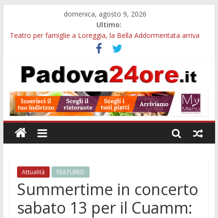
domenica, agosto 9, 2026
Ultimo:
Teatro per famiglie a Loreggia, la Bella Addormentata arriva
sul palco domenica sera
Galleria Cavour, cento opere di Diana Migliorato tra colore,
poesia e musica a Padova
Cinema Arena Romana, stasera la commedia di Antonio
Albanese sotto le stelle a Padova
Campo San Martino, il Museo della civiltà contadina apre gratis
durante la sagra
Notizie di Padova alle ore 10: Notte del Volo sold out, Tribano
e festa oggi a Teolo
Attualità
FEATURED
Summertime in concerto
sabato 13 per il Cuamm: