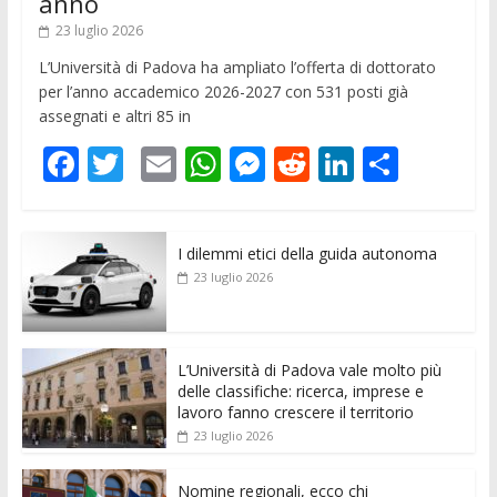
anno
23 luglio 2026
L’Università di Padova ha ampliato l’offerta di dottorato
per l’anno accademico 2026-2027 con 531 posti già
assegnati e altri 85 in
F
T
E
W
M
R
Li
C
ac
w
m
h
e
e
n
o
e
itt
ai
at
ss
d
k
n
I dilemmi etici della guida autonoma
b
er
l
s
e
di
e
di
23 luglio 2026
o
A
n
t
dI
vi
o
p
g
n
di
k
p
er
L’Università di Padova vale molto più
delle classifiche: ricerca, imprese e
lavoro fanno crescere il territorio
23 luglio 2026
Nomine regionali, ecco chi