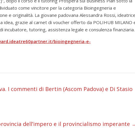
”, dopo il corso e il tutoring Prospera sul Business Plan sotto la
dividuato come vincitore per la categoria Bioingegneria e
zione e originalità. La giovane padovana Alessandra Rossi, ideatric
sua idea, grazie al carnet di voucher offerto da POLIHUB MILANO 
o di incubatore, tutoring, assistenza legale e consulenza finanziaria.
award.ideatre60partner.it/bioingegneria-e-
i
va. I commenti di Bertin (Ascom Padova) e Di Stasio
i
i
rovincia dell’impero e il provincialismo imperante