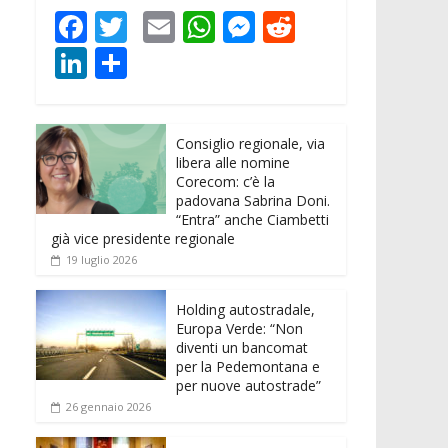
F
T
E
W
M
R
ac
w
m
h
e
e
Li
C
e
itt
ai
at
ss
d
n
o
b
er
l
s
e
di
k
n
o
A
n
t
Consiglio regionale, via
e
di
libera alle nomine
o
p
g
dI
vi
Corecom: c’è la
padovana Sabrina Doni.
k
p
er
n
di
“Entra” anche Ciambetti
già vice presidente regionale
19 luglio 2026
Holding autostradale,
Europa Verde: “Non
diventi un bancomat
per la Pedemontana e
per nuove autostrade”
26 gennaio 2026