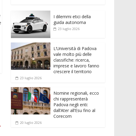
e
itt
ai
at
ss
d
n
o
b
er
l
s
e
di
k
n
e
o
A
n
t
I dilemmi etici della
e
di
guida autonoma
e
o
p
g
dI
vi
23 luglio 2026
k
p
er
n
di
L’Università di Padova
vale molto più delle
classifiche: ricerca,
imprese e lavoro fanno
crescere il territorio
23 luglio 2026
Nomine regionali, ecco
chi rappresenterà
Padova negli enti:
dall’Ater all’Esu fino al
Corecom
20 luglio 2026
→