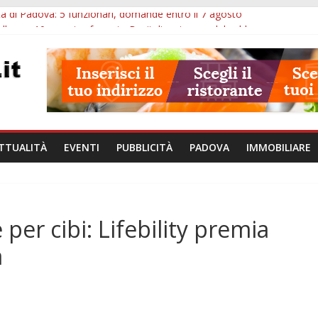
à di Padova: 5 funzionari, domande entro il 7 agosto
lle ore 10: arresto, fermata Busitalia e tregua dal caldo
Eremitani: un’ora per osservare davvero un’opera
lle ore 21: lavoratore morto, credito sul gasolio e IA nei Comuni
va: visite ed escursioni fino a settembre
TTUALITÀ
EVENTI
PUBBLICITÀ
PADOVA
IMMOBILIARE
 per cibi: Lifebility premia
a