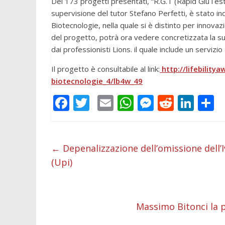
Dei 173 progetti presentati, “R.G.T (Rapid GluTest)
supervisione del tutor Stefano Perfetti, è stato in
Biotecnologie, nella quale si è distinto per innova
del progetto, potrà ora vedere concretizzata la 
dai professionisti Lions. il quale include un servizi
Il progetto è consultabile al link:
http://lifebility
biotecnologie_4/lb4w_49
F
T
E
W
M
R
Li
C
ac
w
m
h
e
e
n
o
e
itt
ai
at
ss
d
k
n
b
er
l
s
e
di
e
d
←
Depenalizzazione dell’omissione dell’I
(Upi)
o
A
n
t
dI
v
o
p
g
n
d
k
p
er
Massimo Bitonci la p