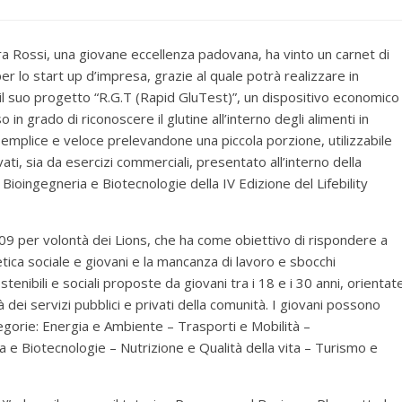
a Rossi, una giovane eccellenza padovana, ha vinto un carnet di
er lo start up d’impresa, grazie al quale potrà realizzare in
il suo progetto “R.G.T (Rapid GluTest)”, un dispositivo economico
in grado di riconoscere il glutine all’interno degli alimenti in
emplice e veloce prelevandone una piccola porzione, utilizzabile
vati, sia da esercizi commerciali, presentato all’interno della
 Bioingegneria e Biotecnologie della IV Edizione del Lifebility
009 per volontà dei Lions, che ha come obiettivo di rispondere a
ica sociale e giovani e la mancanza di lavoro e sbocchi
tenibili e sociali proposte da giovani tra i 18 e i 30 anni, orientat
tà dei servizi pubblici e privati della comunità. I giovani possono
gorie: Energia e Ambiente – Trasporti e Mobilità –
e Biotecnologie – Nutrizione e Qualità della vita – Turismo e