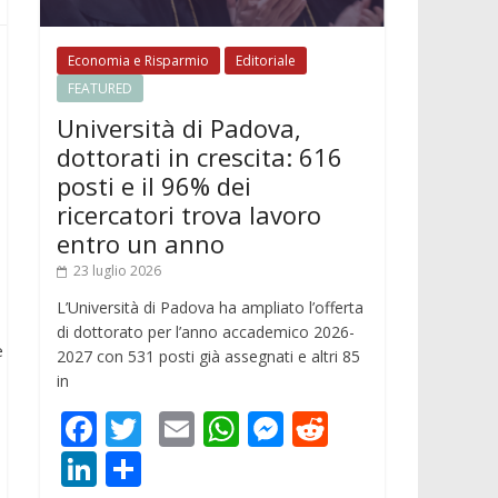
Economia e Risparmio
Editoriale
FEATURED
Università di Padova,
dottorati in crescita: 616
posti e il 96% dei
ricercatori trova lavoro
entro un anno
23 luglio 2026
L’Università di Padova ha ampliato l’offerta
di dottorato per l’anno accademico 2026-
e
2027 con 531 posti già assegnati e altri 85
in
F
T
E
W
M
R
ac
w
m
h
e
e
Li
C