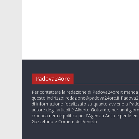
Padova24ore
Per contattare la redazione di Padova24ore.it manda
questo indirizzo:
redazione@padova24ore.it
Padova24
di informazione focalizzato su quanto avviene a Pado
autore degli articoli è Alberto Gottardo, per anni giorn
cronaca nera e politica per l'Agenzia Ansa e per le ediz
Gazzettino e Corriere del Veneto