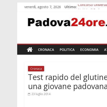
venerdì, agosto 7, 2026
Ultimo:
Concorso Universit
Notizie di Padova a
Slow Looking agli 
Notizie di Padova a
Orto Botanico Pado
CRONACA
POLITICA
ECONOMIA
A
Cronaca
Test rapido del glutine
una giovane padovan
23 luglio 2014