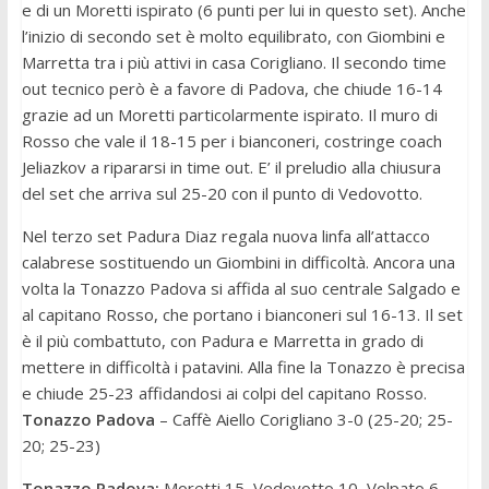
e di un Moretti ispirato (6 punti per lui in questo set). Anche
l’inizio di secondo set è molto equilibrato, con Giombini e
Marretta tra i più attivi in casa Corigliano. Il secondo time
out tecnico però è a favore di Padova, che chiude 16-14
grazie ad un Moretti particolarmente ispirato. Il muro di
Rosso che vale il 18-15 per i bianconeri, costringe coach
Jeliazkov a ripararsi in time out. E’ il preludio alla chiusura
del set che arriva sul 25-20 con il punto di Vedovotto.
Nel terzo set Padura Diaz regala nuova linfa all’attacco
calabrese sostituendo un Giombini in difficoltà. Ancora una
volta la Tonazzo Padova si affida al suo centrale Salgado e
al capitano Rosso, che portano i bianconeri sul 16-13. Il set
è il più combattuto, con Padura e Marretta in grado di
mettere in difficoltà i patavini. Alla fine la Tonazzo è precisa
e chiude 25-23 affidandosi ai colpi del capitano Rosso.
Tonazzo Padova
– Caffè Aiello Corigliano 3-0 (25-20; 25-
20; 25-23)
Tonazzo Padova:
Moretti 15, Vedovotto 10, Volpato 6,