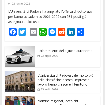
23 luglio 2026
L’Università di Padova ha ampliato l’offerta di dottorato
per l’anno accademico 2026-2027 con 531 posti già
assegnati e altri 85 in
F
T
E
W
M
R
Li
C
ac
w
m
h
e
e
n
o
e
itt
ai
at
ss
d
k
n
I dilemmi etici della guida autonoma
b
er
l
s
e
di
e
di
23 luglio 2026
o
A
n
t
dI
vi
o
p
g
n
di
k
p
er
L’Università di Padova vale molto più
delle classifiche: ricerca, imprese e
lavoro fanno crescere il territorio
23 luglio 2026
Nomine regionali, ecco chi