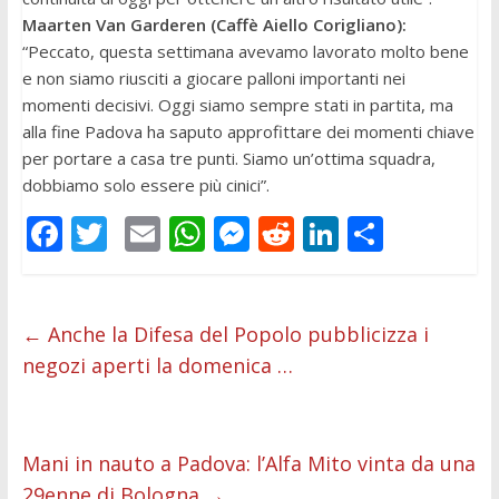
Maarten Van Garderen (Caffè Aiello Corigliano):
“Peccato, questa settimana avevamo lavorato molto bene
e non siamo riusciti a giocare palloni importanti nei
momenti decisivi. Oggi siamo sempre stati in partita, ma
alla fine Padova ha saputo approfittare dei momenti chiave
per portare a casa tre punti. Siamo un’ottima squadra,
dobbiamo solo essere più cinici”.
F
T
E
W
M
R
Li
C
ac
w
m
h
e
e
n
o
e
itt
ai
at
ss
d
k
n
b
er
l
s
e
di
e
di
←
Anche la Difesa del Popolo pubblicizza i
negozi aperti la domenica …
o
A
n
t
dI
vi
o
p
g
n
di
k
p
er
Mani in nauto a Padova: l’Alfa Mito vinta da una
29enne di Bologna
→