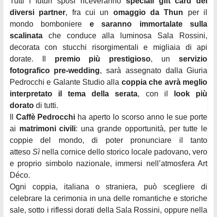
Tutti i futuri sposi riceveranno
speciali gift card dei
diversi partner
, fra cui un
omaggio da Thun
per il
mondo bomboniere
e saranno immortalate sulla
scalinata
che conduce alla luminosa Sala Rossini,
decorata con stucchi risorgimentali e migliaia di api
dorate. Il
premio più prestigioso
, un
servizio
fotografico pre-wedding
, sarà assegnato dalla Giuria
Pedrocchi e Galante Studio alla
coppia che avrà meglio
interpretato il tema della serata
, con il
look più
dorato
di tutti.
Il
Caffè Pedrocchi
ha aperto lo scorso anno le sue porte
ai
matrimoni civili
: una grande opportunità, per tutte le
coppie del mondo, di poter pronunciare il tanto
atteso
Sì
nella cornice dello storico locale padovano, vero
e proprio simbolo nazionale, immersi nell’atmosfera Art
Déco.
Ogni coppia, italiana o straniera, può scegliere di
celebrare la cerimonia in una delle romantiche e storiche
sale, sotto i riflessi dorati della Sala Rossini, oppure nella