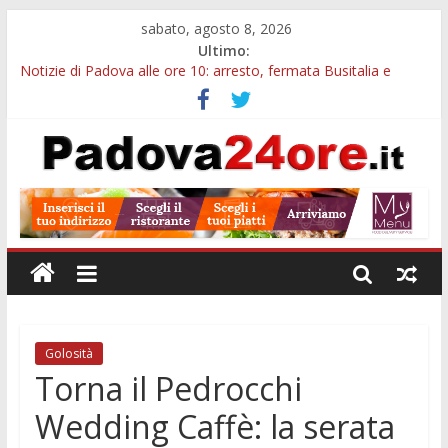
sabato, agosto 8, 2026
Ultimo:
Notizie di Padova alle ore 10: arresto, fermata Busitalia e
tregua dal caldo
Notizie di Padova alle ore 23: maltrattamenti, arresto a
Limena e progetto Cool Shop
Bando sicurezza urbana Veneto: 650mila euro per Comuni e
Polizie locali
Sicurezza esodo estivo Padova: più controlli su strade, stazioni
e treni
Bonus trasporto pubblico Veneto: 200 euro per l’abbonamento
annuale
Golosità
Torna il Pedrocchi
Wedding Caffè: la serata