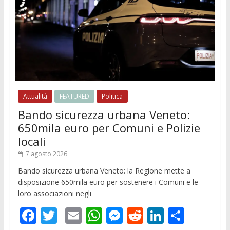
Attualità
FEATURED
Politica
Bando sicurezza urbana Veneto:
650mila euro per Comuni e Polizie
locali
7 agosto 2026
Bando sicurezza urbana Veneto: la Regione mette a
disposizione 650mila euro per sostenere i Comuni e le
loro associazioni negli
F
T
E
W
M
R
Li
C