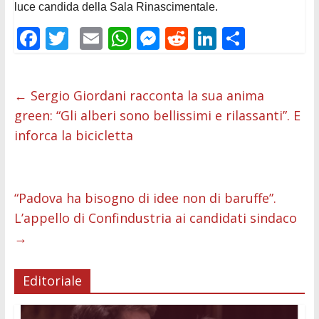
luce candida della Sala Rinascimentale.
F
T
E
W
M
R
Li
C
ac
w
m
h
e
e
n
o
e
itt
ai
at
ss
d
k
n
←
Sergio Giordani racconta la sua anima
b
er
l
s
e
di
e
di
green: “Gli alberi sono bellissimi e rilassanti”. E
o
A
n
t
dI
vi
inforca la bicicletta
o
p
g
n
di
k
p
er
“Padova ha bisogno di idee non di baruffe”.
L’appello di Confindustria ai candidati sindaco
→
Editoriale