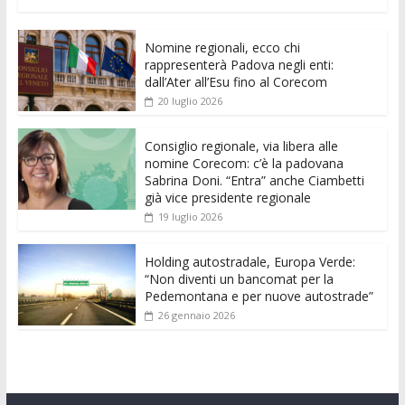
ac
w
m
h
e
e
n
o
e
itt
ai
at
ss
d
k
n
Nomine regionali, ecco chi
b
er
l
s
e
di
e
di
rappresenterà Padova negli enti:
o
A
n
t
dI
vi
dall’Ater all’Esu fino al Corecom
20 luglio 2026
o
p
g
n
di
k
p
er
Consiglio regionale, via libera alle
nomine Corecom: c’è la padovana
Sabrina Doni. “Entra” anche Ciambetti
già vice presidente regionale
19 luglio 2026
Holding autostradale, Europa Verde:
“Non diventi un bancomat per la
Pedemontana e per nuove autostrade”
26 gennaio 2026