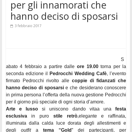
per gli innamorati che
hanno deciso di sposarsi
3 febbraio 2017
S
abato 4 febbraio
a partire dalle
ore 19.00
torna per la
seconda edizione il
Pedrocchi Wedding Cafè
, l’evento
firmato Pedrocchi rivolto alle
coppie di fidanzati che
hanno deciso di sposarsi
e che desiderano conoscere
in prima persona l’offerta della nuova gestione Pedrocchi
per il giorno più speciale di ogni storia d’amore.
Arte e lusso
si uniscono dando vita
a una
festa
esclusiva
in puro
stile retrò
,
elegante e raffinata,
illuminata dalla calda luce dorata degli allestimenti e
degli
outfit
a
tema “Gold
” dei partecipanti, per