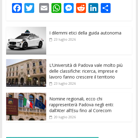
F
T
E
W
M
R
Li
C
ac
w
m
h
e
e
n
o
e
itt
ai
at
ss
d
k
n
I dilemmi etici della guida autonoma
b
er
l
s
e
di
e
di
23 luglio 2026
o
A
n
t
dI
vi
o
p
g
n
di
k
p
er
L’Università di Padova vale molto più
delle classifiche: ricerca, imprese e
lavoro fanno crescere il territorio
23 luglio 2026
Nomine regionali, ecco chi
rappresenterà Padova negli enti:
dall’Ater all’Esu fino al Corecom
20 luglio 2026