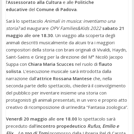
l’
Assessorato alla Cultura
e alle
Politiche
educative
del
Comune di Padova
.
Sarà lo spettacolo
Animali in musica: inventiamo una
storia?
ad inaugurare
OPV Families&Kids 2022
sabato 21
maggio
alle
ore 18.30
. Un viaggio alla scoperta degli
animali descritti musicalmente da alcuni tra i maggiori
compositori della storia con brani originali di Vivaldi, Haydn,
Saint-Saëns e Grieg per la direzione del M° Nicolò Jacopo
Suppa con
Chiara Maria Scucces
nel ruolo di
flauto
solista
. L’esecuzione musicale sarà introdotta dalla
narrazione dall’
attrice Rossana Mantese
che, nella
seconda parte dello spettacolo, chiederà il coinvolgimento
del pubblico per inventare insieme una storia con
protagonisti gli animali presentati, in un vero e proprio atto
creativo di ricomposizione di un’inedita “Fantasia zoologica”.
Venerdì 20 maggio
alle
ore 18.00
lo spettacolo sarà
preceduto dall’
incontro propedeutico
Rufus, Emilio e
Flix… Lo zoo di Tomi
promosso dalla Libreria Pel di Carota