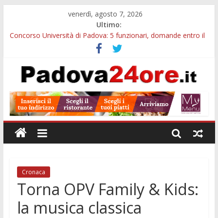
venerdì, agosto 7, 2026
Ultimo:
Concorso Università di Padova: 5 funzionari, domande entro il
7 agosto
Notizie di Padova alle ore 10: arresto, fermata Busitalia e
tregua dal caldo
Slow Looking agli Eremitani: un’ora per osservare davvero
un’opera
Notizie di Padova alle ore 21: lavoratore morto, credito sul
gasolio e IA nei Comuni
Orto Botanico Padova: visite ed escursioni fino a settembre
Cronaca
Torna OPV Family & Kids:
la musica classica