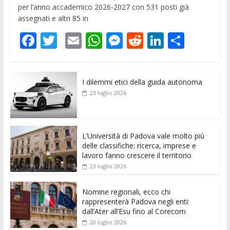
per l’anno accademico 2026-2027 con 531 posti già
assegnati e altri 85 in
F
T
E
W
M
R
Li
C
ac
w
m
h
e
e
n
o
e
itt
ai
at
ss
d
k
n
I dilemmi etici della guida autonoma
b
er
l
s
e
di
e
di
23 luglio 2026
o
A
n
t
dI
vi
o
p
g
n
di
k
p
er
L’Università di Padova vale molto più
delle classifiche: ricerca, imprese e
lavoro fanno crescere il territorio
23 luglio 2026
Nomine regionali, ecco chi
rappresenterà Padova negli enti:
dall’Ater all’Esu fino al Corecom
20 luglio 2026