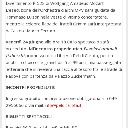
Divertimento K 522 di Wolfgang Amadeus Mozart.
L’esecuzione dell’Orchestra d’archi OPV sarà guidata da
Tommaso Luison nella veste di violino concertatore,
mentre la celebre fiaba dei fratelli Grimm sarà interpretata
dall’attore Marco Ferraro.
Venerdì 24 giugno
alle
ore 18.00
lo spettacolo sarà
preceduto dall’
incontro propedeutico
Favolosi animali
fiabeschi
promosso dalla Libreria Pel di Carota, per un
pubblico di piccoli e grandi dai 5 ai 99 anni; una passeggiata
letteraria che si rivelerà una caccia al tesoro tra le strade di
Padova con partenza da Palazzo Zuckermann.
INCONTRI PROPEDEUTICI
Ingresso gratuito con prenotazione obbligatoria allo 049
2956066 o via mail:
info@peldicarota.it
BIGLIETTI SPETTACOLI
Bambini 5€ (fino a 14 anni), Adulti 8€.