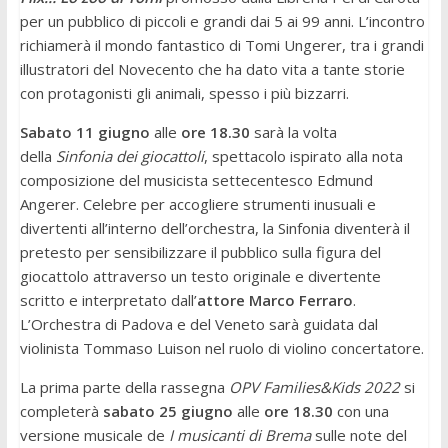
per un pubblico di piccoli e grandi dai 5 ai 99 anni. L’incontro
richiamerà il mondo fantastico di Tomi Ungerer, tra i grandi
illustratori del Novecento che ha dato vita a tante storie
con protagonisti gli animali, spesso i più bizzarri.
Sabato 11 giugno
alle
ore 18.30
sarà la volta
della
Sinfonia dei giocattoli
, spettacolo ispirato alla nota
composizione del musicista settecentesco Edmund
Angerer. Celebre per accogliere strumenti inusuali e
divertenti all’interno dell’orchestra, la Sinfonia diventerà il
pretesto per sensibilizzare il pubblico sulla figura del
giocattolo attraverso un testo originale e divertente
scritto e interpretato dall’
attore Marco Ferraro
.
L’Orchestra di Padova e del Veneto sarà guidata dal
violinista Tommaso Luison nel ruolo di violino concertatore.
La prima parte della rassegna
OPV Families&Kids 2022
si
completerà
sabato 25 giugno
alle
ore 18.30
con una
versione musicale de
I musicanti di Brema
sulle note del