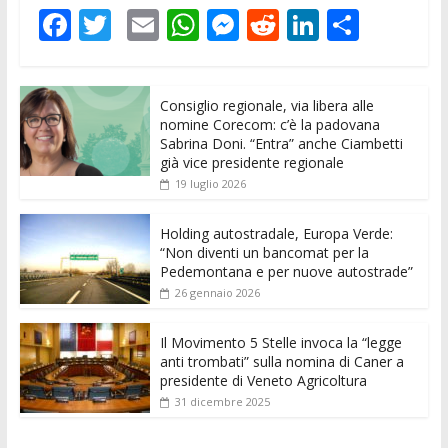
F
T
E
W
M
R
Li
C
ac
w
m
h
e
e
n
o
e
itt
ai
at
ss
d
k
n
Consiglio regionale, via libera alle
b
er
l
s
e
di
e
di
nomine Corecom: c’è la padovana
o
A
n
t
dI
vi
Sabrina Doni. “Entra” anche Ciambetti
già vice presidente regionale
o
p
g
n
di
19 luglio 2026
k
p
er
Holding autostradale, Europa Verde:
“Non diventi un bancomat per la
Pedemontana e per nuove autostrade”
26 gennaio 2026
Il Movimento 5 Stelle invoca la “legge
anti trombati” sulla nomina di Caner a
presidente di Veneto Agricoltura
31 dicembre 2025