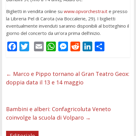
Biglietti in vendita online su
www.opvorchestra.it
e presso
la Libreria Pel di Carota (via Boccalerie, 29). I biglietti
eventualmente invenduti saranno disponibili al botteghino il
giorno del concerto da un’ora prima dell’inizio.
F
T
E
W
M
R
Li
C
ac
w
m
h
e
e
n
o
e
itt
ai
at
ss
d
k
n
b
er
l
s
e
di
e
di
←
Marco e Pippo tornano al Gran Teatro Geox:
doppia data il 13 e 14 maggio
o
A
n
t
dI
vi
o
p
g
n
di
k
p
er
Bambini e alberi: Confagricoluta Veneto
coinvolge la scuola di Volparo
→
Editoriale