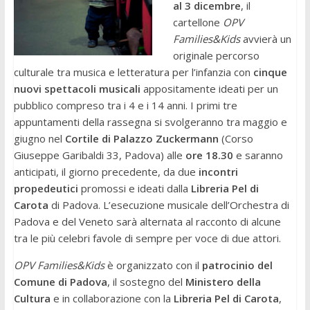
al 3 dicembre
, il
cartellone
OPV
Families&Kids
avvierà un
originale percorso
culturale tra musica e letteratura per l’infanzia con
cinque
nuovi spettacoli musicali
appositamente ideati per un
pubblico compreso tra i 4 e i 14 anni. I primi tre
appuntamenti della rassegna si svolgeranno tra maggio e
giugno nel
Cortile di Palazzo Zuckermann
(Corso
Giuseppe Garibaldi 33, Padova) alle
ore 18.30
e saranno
anticipati, il giorno precedente, da due
incontri
propedeutici
promossi e ideati dalla
Libreria Pel di
Carota
di Padova. L’esecuzione musicale dell’Orchestra di
Padova e del Veneto sarà alternata al racconto di alcune
tra le più celebri favole di sempre per voce di due attori.
OPV Families&Kids
è organizzato con il
patrocinio del
Comune di Padova
, il sostegno del
Ministero della
Cultura
e in collaborazione con la
Libreria Pel di Carota
,