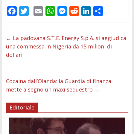
F
T
E
W
M
R
Li
C
ac
w
m
h
e
e
n
o
e
itt
ai
at
ss
d
k
n
b
er
l
s
e
di
e
di
←
La padovana S.T.E. Energy S.p.A. si aggiudica
una commessa in Nigeria da 15 milioni di
o
A
n
t
dI
vi
dollari
o
p
g
n
di
k
p
er
Cocaina dall’Olanda: la Guardia di finanza
mette a segno un maxi sequestro
→
Editoriale