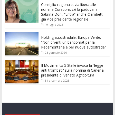
e
itt
ai
at
ss
d
k
n
Consiglio regionale, via libera alle
b
er
l
s
e
di
e
di
nomine Corecom: c’è la padovana
o
A
n
t
dI
vi
Sabrina Doni. “Entra” anche Ciambetti
già vice presidente regionale
o
p
g
n
di
19 luglio 2026
k
p
er
Holding autostradale, Europa Verde:
“Non diventi un bancomat per la
Pedemontana e per nuove autostrade”
26 gennaio 2026
Il Movimento 5 Stelle invoca la “legge
anti trombati” sulla nomina di Caner a
presidente di Veneto Agricoltura
31 dicembre 2025