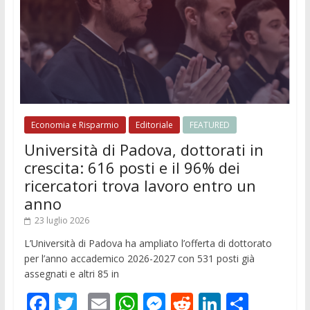
Economia e Risparmio
Editoriale
FEATURED
Università di Padova, dottorati in
crescita: 616 posti e il 96% dei
ricercatori trova lavoro entro un
anno
23 luglio 2026
L’Università di Padova ha ampliato l’offerta di dottorato
per l’anno accademico 2026-2027 con 531 posti già
assegnati e altri 85 in
F
T
E
W
M
R
Li
C