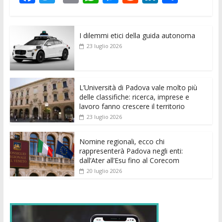
ac
w
m
h
e
e
n
o
e
itt
ai
at
ss
d
k
n
I dilemmi etici della guida autonoma
b
er
l
s
e
di
e
di
23 luglio 2026
o
A
n
t
dI
vi
o
p
g
n
di
k
p
er
L’Università di Padova vale molto più
delle classifiche: ricerca, imprese e
lavoro fanno crescere il territorio
23 luglio 2026
Nomine regionali, ecco chi
rappresenterà Padova negli enti:
dall’Ater all’Esu fino al Corecom
20 luglio 2026