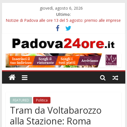
giovedì, agosto 6, 2026
Ultimo:
Notizie di Padova alle ore 13 del 5 agosto: premio alle imprese
green e stretta sull’acqua
Notizie di Padova alle ore 21: SIT torna all’utile, crescono le
auto nuove e concorsi comunali
Transizione 4.0, più tempo alle imprese del Padovano:
prorogate le comunicazioni sugli investimenti
Quando le dimissioni non fanno perdere la NASpI: le tutele
previste nei casi di violenza di genere
Malattie neurodegenerative, uno studio dell’Università di
Padova parte dall’infiammazione intestinale
FEATURED
Politica
Tram da Voltabarozzo
alla Stazione: Roma