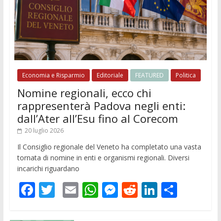
Economia e Risparmio
Editoriale
FEATURED
Politica
Nomine regionali, ecco chi
rappresenterà Padova negli enti:
dall’Ater all’Esu fino al Corecom
20 luglio 2026
Il Consiglio regionale del Veneto ha completato una vasta
tornata di nomine in enti e organismi regionali. Diversi
incarichi riguardano
F
T
E
W
M
R
Li
C
ac
w
m
h
e
e
n
o