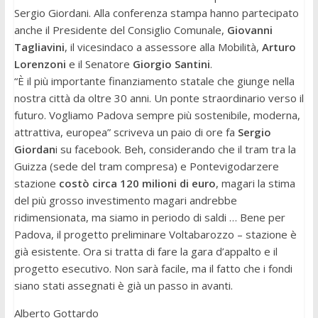
Sergio Giordani. Alla conferenza stampa hanno partecipato
anche il Presidente del Consiglio Comunale,
Giovanni
Tagliavini
, il vicesindaco a assessore alla Mobilità,
Arturo
Lorenzoni
e il Senatore
Giorgio Santini
.
“È il più importante finanziamento statale che giunge nella
nostra città da oltre 30 anni. Un ponte straordinario verso il
futuro. Vogliamo Padova sempre più sostenibile, moderna,
attrattiva, europea” scriveva un paio di ore fa
Sergio
Giordan
i su facebook. Beh, considerando che il tram tra la
Guizza (sede del tram compresa) e Pontevigodarzere
stazione
costò circa 120 milioni di euro
, magari la stima
del più grosso investimento magari andrebbe
ridimensionata, ma siamo in periodo di saldi … Bene per
Padova, il progetto preliminare Voltabarozzo – stazione è
già esistente. Ora si tratta di fare la gara d’appalto e il
progetto esecutivo. Non sarà facile, ma il fatto che i fondi
siano stati assegnati è già un passo in avanti.
Alberto Gottardo