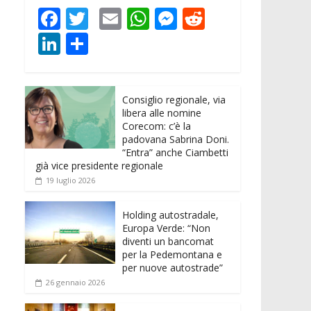
F
T
E
W
M
R
ac
w
m
h
e
e
Li
C
e
itt
ai
at
ss
d
n
o
b
er
l
s
e
di
k
n
o
A
n
t
Consiglio regionale, via
e
di
libera alle nomine
o
p
g
dI
vi
Corecom: c’è la
padovana Sabrina Doni.
k
p
er
n
di
“Entra” anche Ciambetti
già vice presidente regionale
19 luglio 2026
Holding autostradale,
Europa Verde: “Non
diventi un bancomat
per la Pedemontana e
per nuove autostrade”
26 gennaio 2026