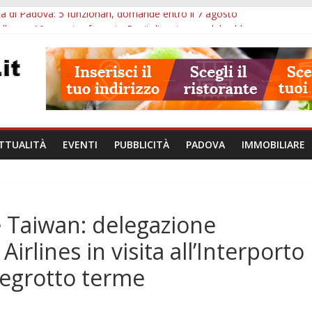
à di Padova: 5 funzionari, domande entro il 7 agosto
lle ore 10: arresto, fermata Busitalia e tregua dal caldo
Eremitani: un’ora per osservare davvero un’opera
lle ore 21: lavoratore morto, credito sul gasolio e IA nei Comuni
va: visite ed escursioni fino a settembre
TTUALITÀ
EVENTI
PUBBLICITÀ
PADOVA
IMMOBILIARE
 Taiwan: delegazione
irlines in visita all’Interporto
egrotto terme