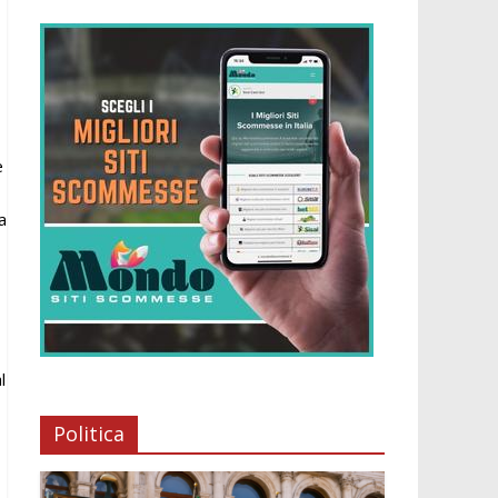
e
a
l
Politica