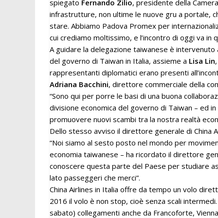
spiegato
Fernando Zilio
, presidente della Camer
infrastrutture, non ultime le nuove gru a portale, 
stare. Abbiamo Padova Promex per internazionalizza
cui crediamo moltissimo, e l’incontro di oggi va in 
A guidare la delegazione taiwanese è intervenut
del governo di Taiwan in Italia, assieme a
Lisa Lin
rappresentanti diplomatici erano presenti all’inco
Adriana Bacchini
, direttore commerciale della co
“Sono qui per porre le basi di una buona collaborazi
divisione economica del governo di Taiwan – ed in
promuovere nuovi scambi tra la nostra realtà econo
Dello stesso avviso il direttore generale di China Air
“Noi siamo al sesto posto nel mondo per moviment
economia taiwanese – ha ricordato il direttore gener
conoscere questa parte del Paese per studiare assi
lato passeggeri che merci”.
China Airlines in Italia offre da tempo un volo dir
2016 il volo è non stop, cioè senza scali intermedi. 
sabato) collegamenti anche da Francoforte, Vienn