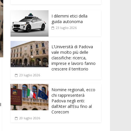
e
itt
ai
at
ss
d
n
o
b
er
l
s
e
di
k
n
o
A
n
t
I dilemmi etici della
e
di
guida autonoma
o
p
g
dI
vi
23 luglio 2026
k
p
er
n
di
L’Università di Padova
vale molto più delle
classifiche: ricerca,
imprese e lavoro fanno
crescere il territorio
23 luglio 2026
Nomine regionali, ecco
chi rappresenterà
Padova negli enti:
l
dall’Ater all’Esu fino al
Corecom
20 luglio 2026