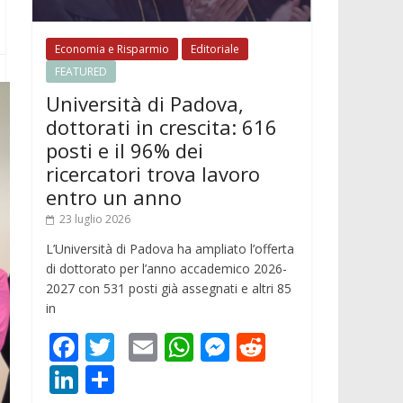
Economia e Risparmio
Editoriale
FEATURED
Università di Padova,
dottorati in crescita: 616
posti e il 96% dei
ricercatori trova lavoro
entro un anno
23 luglio 2026
L’Università di Padova ha ampliato l’offerta
di dottorato per l’anno accademico 2026-
2027 con 531 posti già assegnati e altri 85
in
F
T
E
W
M
R
ac
w
m
h
e
e
Li
C