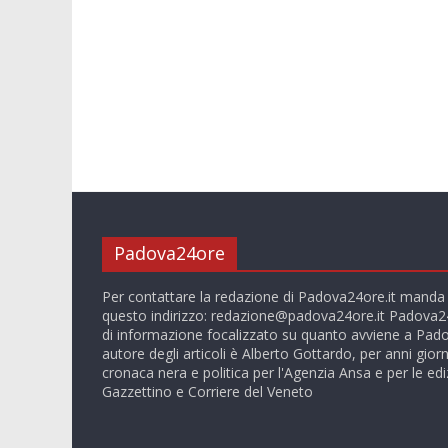
Padova24ore
Per contattare la redazione di Padova24ore.it manda
questo indirizzo:
redazione@padova24ore.it
Padova24
di informazione focalizzato su quanto avviene a Pado
autore degli articoli è Alberto Gottardo, per anni giorn
cronaca nera e politica per l'Agenzia Ansa e per le ediz
Gazzettino e Corriere del Veneto