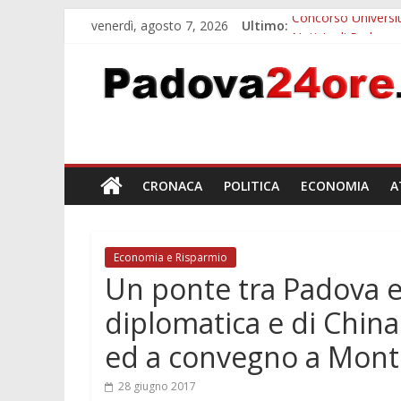
venerdì, agosto 7, 2026
Ultimo:
Concorso Universit
Notizie di Padova a
Slow Looking agli 
Notizie di Padova a
Orto Botanico Pado
CRONACA
POLITICA
ECONOMIA
A
Economia e Risparmio
Un ponte tra Padova e
diplomatica e di China A
ed a convegno a Mont
28 giugno 2017