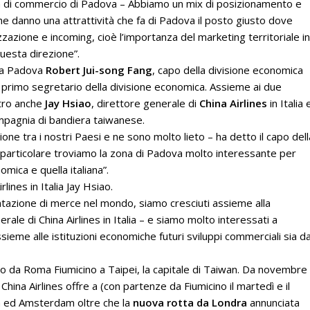
a di commercio di Padova – Abbiamo un mix di posizionamento e
che danno una attrattività che fa di Padova il posto giusto dove
zione e incoming, cioè l’importanza del marketing territoriale in
questa direzione”.
o a Padova
Robert Jui-song Fang
, capo della divisione economica
, primo segretario della divisione economica. Assieme ai due
ntro anche
Jay Hsiao
, direttore generale di
China Airlines
in Italia 
mpagnia di bandiera taiwanese.
one tra i nostri Paesi e ne sono molto lieto – ha detto il capo dell
 particolare troviamo la zona di Padova molto interessante per
mica e quella italiana”.
lines in Italia Jay Hsiao.
azione di merce nel mondo, siamo cresciuti assieme alla
ale di China Airlines in Italia – e siamo molto interessati a
eme alle istituzioni economiche futuri sviluppi commerciali sia da
etto da Roma Fiumicino a Taipei, la capitale di Taiwan. Da novembre
China Airlines offre a (con partenze da Fiumicino il martedì e il
a ed Amsterdam oltre che la
nuova rotta da Londra
annunciata