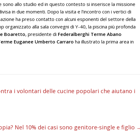
sono allo studio ed in questo contesto si inserisce la missione
ivisa in due momenti. Dopo la visita e l’incontro con i vertici di
zione ha preso contatto con alcuni esponenti del settore della
organizzato alla sala convegni di Y-40, la piscina più profonda
e Boaretto
, presidente di
Federalberghi Terme Abano
Terme Euganee Umberto Carraro
ha illustrato la prima area in
i
ntra i volontari delle cucine popolari che aiutano i
i
i
ppia? Nel 10% dei casi sono genitore-single e figlio