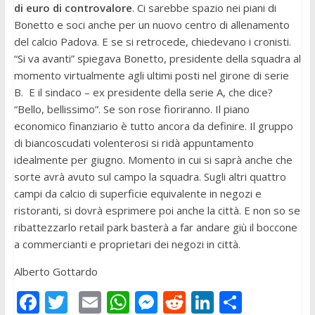
di euro di controvalore
. Ci sarebbe spazio nei piani di
Bonetto e soci anche per un nuovo centro di allenamento
del calcio Padova. E se si retrocede, chiedevano i cronisti.
“Si va avanti” spiegava Bonetto, presidente della squadra al
momento virtualmente agli ultimi posti nel girone di serie
B. E il sindaco – ex presidente della serie A, che dice?
“Bello, bellissimo”. Se son rose fioriranno. Il piano
economico finanziario è tutto ancora da definire. Il gruppo
di biancoscudati volenterosi si ridà appuntamento
idealmente per giugno. Momento in cui si saprà anche che
sorte avrà avuto sul campo la squadra. Sugli altri quattro
campi da calcio di superficie equivalente in negozi e
ristoranti, si dovrà esprimere poi anche la città. E non so se
ribattezzarlo retail park basterà a far andare giù il boccone
a commercianti e proprietari dei negozi in città.
Alberto Gottardo
F
T
E
W
M
R
Li
C