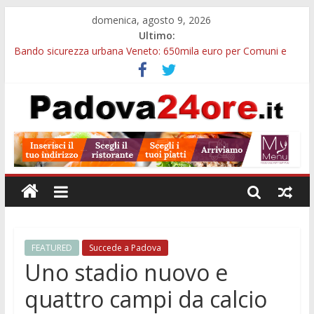
domenica, agosto 9, 2026
Ultimo:
Bando sicurezza urbana Veneto: 650mila euro per Comuni e
Polizie locali
Restauro 2026, chiuse le domande: 2,5 milioni per formare
nuove competenze in Veneto
Calici di Stelle Arzergrande: astronomia, musica e sapori al
Casone Azzurro
Notizie di Padova alle ore 10: censimento a Monselice, arresto
antidroga e siccità
Notizie di Padova alle ore 23: maltrattamenti, arresto a
Limena e progetto Cool Shop
FEATURED
Succede a Padova
Uno stadio nuovo e
quattro campi da calcio