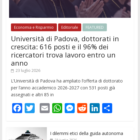
Economia e Risparmio
Editoriale
FEATURED
Università di Padova, dottorati in
crescita: 616 posti e il 96% dei
ricercatori trova lavoro entro un
anno
23 luglio 2026
L’Università di Padova ha ampliato l’offerta di dottorato
per l’anno accademico 2026-2027 con 531 posti già
assegnati e altri 85 in
F
T
E
W
M
R
Li
C
ac
w
m
h
e
e
n
o
e
itt
ai
at
ss
d
k
n
I dilemmi etici della guida autonoma
b
er
l
s
e
di
e
di
23 luglio 2026