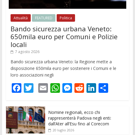
Attualità
FEATURED
Politica
Bando sicurezza urbana Veneto:
650mila euro per Comuni e Polizie
locali
7 agosto 2026
Bando sicurezza urbana Veneto: la Regione mette a
disposizione 650mila euro per sostenere i Comuni e le
loro associazioni negli
F
T
E
W
M
R
Li
C
ac
w
m
h
e
e
n
o
e
itt
ai
at
ss
d
k
n
Nomine regionali, ecco chi
b
er
l
s
e
di
e
di
rappresenterà Padova negli enti:
o
A
n
t
dI
vi
dall’Ater all’Esu fino al Corecom
20 luglio 2026