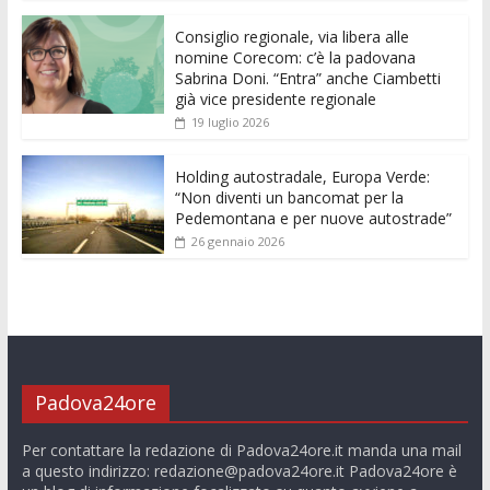
o
p
g
n
di
k
p
er
Consiglio regionale, via libera alle
nomine Corecom: c’è la padovana
Sabrina Doni. “Entra” anche Ciambetti
già vice presidente regionale
19 luglio 2026
Holding autostradale, Europa Verde:
“Non diventi un bancomat per la
Pedemontana e per nuove autostrade”
26 gennaio 2026
Padova24ore
Per contattare la redazione di Padova24ore.it manda una mail
a questo indirizzo:
redazione@padova24ore.it
Padova24ore è