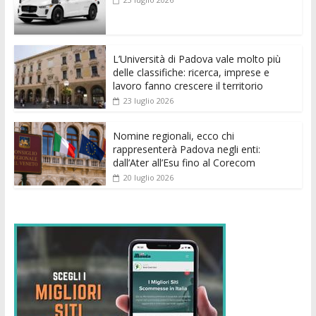
o
A
n
t
dI
vi
o
p
g
n
di
k
p
er
L’Università di Padova vale molto più
delle classifiche: ricerca, imprese e
lavoro fanno crescere il territorio
23 luglio 2026
Nomine regionali, ecco chi
rappresenterà Padova negli enti:
dall’Ater all’Esu fino al Corecom
20 luglio 2026