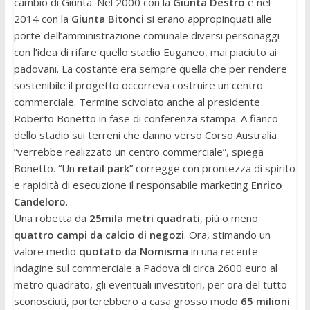
cambio di Giunta. Nel 2000 con la
Giunta Destro
e nel
2014 con la
Giunta Bitonci
si erano appropinquati alle
porte dell’amministrazione comunale diversi personaggi
con l’idea di rifare quello stadio Euganeo, mai piaciuto ai
padovani. La costante era sempre quella che per rendere
sostenibile il progetto occorreva costruire un centro
commerciale. Termine scivolato anche al presidente
Roberto Bonetto in fase di conferenza stampa. A fianco
dello stadio sui terreni che danno verso Corso Australia
“verrebbe realizzato un centro commerciale”, spiega
Bonetto. “Un
retail park
” corregge con prontezza di spirito
e rapidità di esecuzione il responsabile marketing
Enrico
Candeloro
.
Una robetta da
25mila metri quadrati
, più o meno
quattro campi da calcio di negozi
. Ora, stimando un
valore medio
quotato da Nomisma
in una recente
indagine sul commerciale a Padova di circa 2600 euro al
metro quadrato, gli eventuali investitori, per ora del tutto
sconosciuti, porterebbero a casa grosso modo
65 milioni