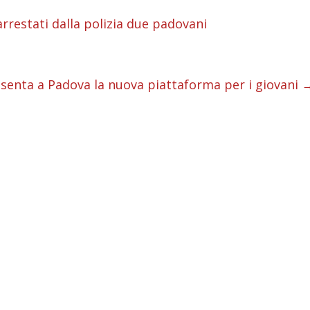
i
arrestati dalla polizia due padovani
i
i
senta a Padova la nuova piattaforma per i giovani