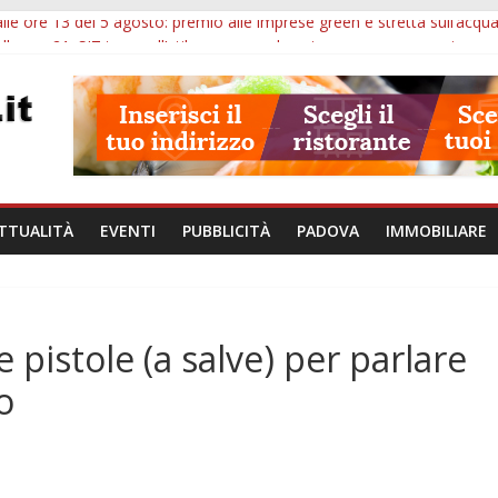
lle ore 13 del 5 agosto: premio alle imprese green e stretta sull’acqu
lle ore 21: SIT torna all’utile, crescono le auto nuove e concorsi comu
iù tempo alle imprese del Padovano: prorogate le comunicazioni sugli 
i non fanno perdere la NASpI: le tutele previste nei casi di violenza d
erative, uno studio dell’Università di Padova parte dall’infiammazion
TTUALITÀ
EVENTI
PUBBLICITÀ
PADOVA
IMMOBILIARE
 pistole (a salve) per parlare
o