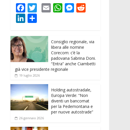
F
T
E
W
M
R
ac
w
m
h
e
e
Li
C
e
itt
ai
at
ss
d
n
o
b
er
l
s
e
di
k
n
o
A
n
t
Consiglio regionale, via
e
di
libera alle nomine
o
p
g
dI
vi
Corecom: c’è la
padovana Sabrina Doni.
k
p
er
n
di
“Entra” anche Ciambetti
già vice presidente regionale
19 luglio 2026
Holding autostradale,
Europa Verde: “Non
diventi un bancomat
per la Pedemontana e
per nuove autostrade”
26 gennaio 2026