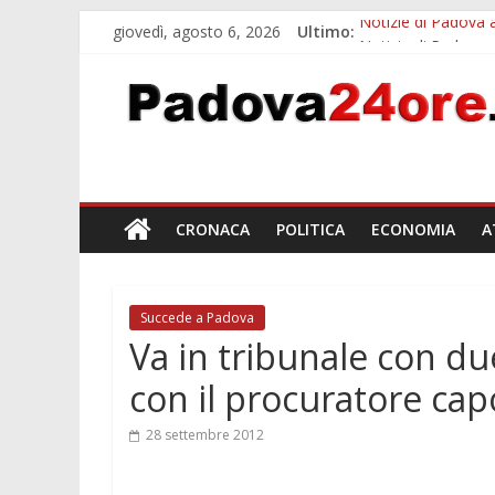
giovedì, agosto 6, 2026
Ultimo:
Notizie di Padova a
Notizie di Padova a
Transizione 4.0, p
Quando le dimission
Malattie neurodegen
CRONACA
POLITICA
ECONOMIA
A
Succede a Padova
Va in tribunale con due
con il procuratore cap
28 settembre 2012