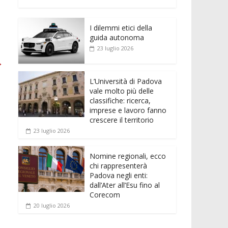
e
itt
ai
at
ss
d
n
o
b
er
l
s
e
di
k
n
o
A
n
t
I dilemmi etici della
e
di
guida autonoma
o
p
g
dI
vi
23 luglio 2026
k
p
er
→
n
di
L’Università di Padova
vale molto più delle
classifiche: ricerca,
imprese e lavoro fanno
crescere il territorio
23 luglio 2026
Nomine regionali, ecco
chi rappresenterà
Padova negli enti:
dall’Ater all’Esu fino al
Corecom
20 luglio 2026