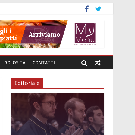
a
nali
investimenti
i genere
e intestinale
GOLOSITÀ
CONTATTI
Editoriale