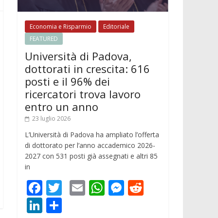
Economia e Risparmio
Editoriale
FEATURED
Università di Padova,
dottorati in crescita: 616
posti e il 96% dei
ricercatori trova lavoro
entro un anno
23 luglio 2026
L’Università di Padova ha ampliato l’offerta
di dottorato per l’anno accademico 2026-
2027 con 531 posti già assegnati e altri 85
in
F
T
E
W
M
R
ac
w
m
h
e
e
Li
C