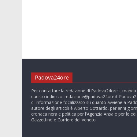
Padova24ore
Per contattare la redazione di Padova24ore.it manda
questo indirizzo:
redazione@padova24ore.it
Padova24
di informazione focalizzato su quanto avviene a Pado
autore degli articoli è Alberto Gottardo, per anni giorn
cronaca nera e politica per l'Agenzia Ansa e per le ediz
Gazzettino e Corriere del Veneto