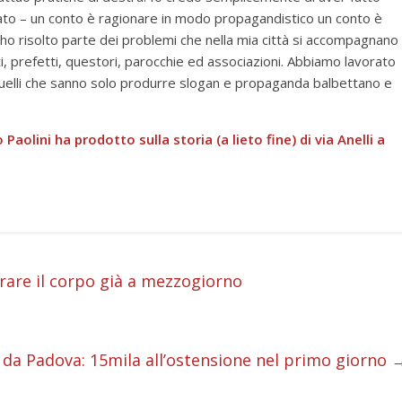
ato – un conto è ragionare in modo propagandistico un conto è
 ho risolto parte dei problemi che nella mia città si accompagnano
i, prefetti, questori, parocchie ed associazioni. Abbiamo lavorato
 quelli che sanno solo produrre slogan e propaganda balbettano e
 Paolini ha prodotto sulla storia (a lieto fine) di via Anelli a
i
rare il corpo già a mezzogiorno
i
i
 da Padova: 15mila all’ostensione nel primo giorno