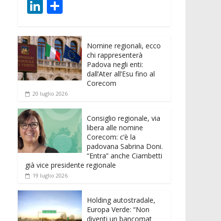
ac
w
m
h
e
e
Li
C
e
itt
ai
at
ss
d
n
o
b
er
l
s
e
di
k
n
o
A
n
t
Nomine regionali, ecco
e
di
chi rappresenterà
o
p
g
dI
vi
Padova negli enti:
dall’Ater all’Esu fino al
k
p
er
n
di
Corecom
20 luglio 2026
Consiglio regionale, via
libera alle nomine
Corecom: c’è la
padovana Sabrina Doni.
“Entra” anche Ciambetti
già vice presidente regionale
19 luglio 2026
Holding autostradale,
Europa Verde: “Non
diventi un bancomat