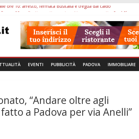
lle ore 10: arresto, fermata Busitalia e tregua dal caldo
alle ore 23: maltrattamenti, arresto a Limena e progetto Cool Shop
bana Veneto: 650mila euro per Comuni e Polizie locali
ivo Padova: più controlli su strade, stazioni e treni
ubblico Veneto: 200 euro per l’abbonamento annuale
TTUALITÀ
EVENTI
PUBBLICITÀ
PADOVA
IMMOBILIARE
onato, “Andare oltre agli
atto a Padova per via Anelli”