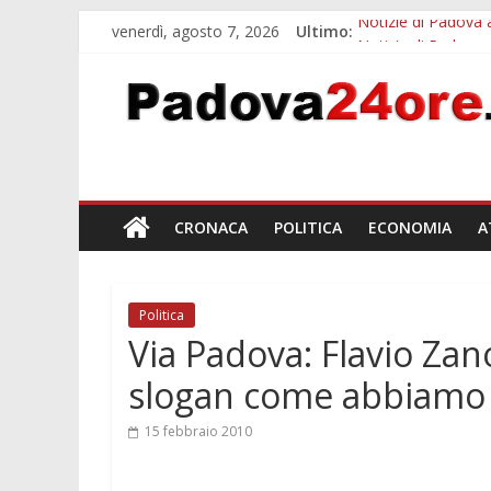
venerdì, agosto 7, 2026
Ultimo:
Notizie di Padova a
Notizie di Padova 
Bando sicurezza ur
Sicurezza esodo est
Bonus trasporto p
CRONACA
POLITICA
ECONOMIA
A
Politica
Via Padova: Flavio Zan
slogan come abbiamo f
15 febbraio 2010