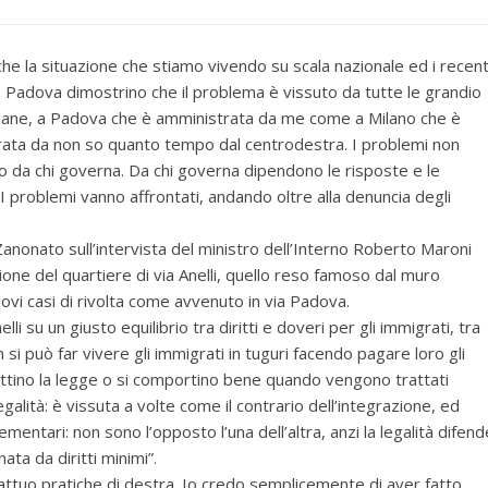
che la situazione che stiamo vivendo su scala nazionale ed i recent
via Padova dimostrino che il problema è vissuto da tutte le grandio
bane, a Padova che è amministrata da me come a Milano che è
ata da non so quanto tempo dal centrodestra. I problemi non
 da chi governa. Da chi governa dipendono le risposte e le
 I problemi vanno affrontati, andando oltre alla denuncia degli
nonato sull’intervista del ministro dell’Interno Roberto Maroni
ione del quartiere di via Anelli, quello reso famoso dal muro
ovi casi di rivolta come avvenuto in via Padova.
lli su un giusto equilibrio tra diritti e doveri per gli immigrati, tra
si può far vivere gli immigrati in tuguri facendo pagare loro gli
pettino la legge o si comportino bene quando vengono trattati
lità: è vissuta a volte come il contrario dell’integrazione, ed
mentari: non sono l’opposto l’una dell’altra, anzi la legalità difend
ata da diritti minimi”.
attuo pratiche di destra. Io credo semplicemente di aver fatto