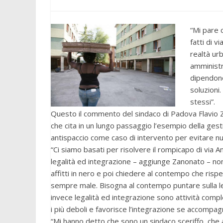
“Mi pare 
fatti di 
realtà ur
amministr
dipendono
soluzioni.
stessi”.
Questo il commento del sindaco di Padova Flavio Za
che cita in un lungo passaggio l’esempio della gest
antispaccio come caso di intervento per evitare nu
“Ci siamo basati per risolvere il rompicapo di via Ane
legalità ed integrazione – aggiunge Zanonato – non 
affitti in nero e poi chiedere al contempo che ris
sempre male. Bisogna al contempo puntare sulla lega
invece legalità ed integrazione sono attività comple
i più deboli e favorisce l’integrazione se accompagn
“Mi hanno detto che sono un sindaco sceriffo, che 