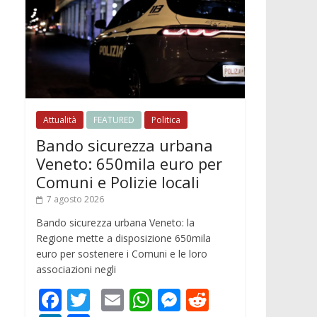
Attualità
FEATURED
Politica
Bando sicurezza urbana
Veneto: 650mila euro per
Comuni e Polizie locali
7 agosto 2026
Bando sicurezza urbana Veneto: la
Regione mette a disposizione 650mila
euro per sostenere i Comuni e le loro
associazioni negli
F
T
E
W
M
R