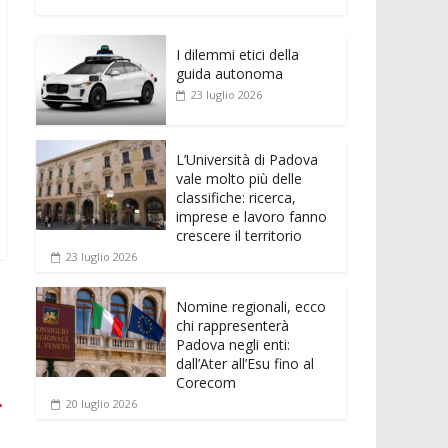
e
itt
ai
at
ss
d
n
o
b
er
l
s
e
di
k
n
o
A
n
t
I dilemmi etici della
e
di
guida autonoma
o
p
g
dI
vi
23 luglio 2026
k
p
er
n
di
L’Università di Padova
vale molto più delle
classifiche: ricerca,
imprese e lavoro fanno
crescere il territorio
23 luglio 2026
Nomine regionali, ecco
chi rappresenterà
Padova negli enti:
dall’Ater all’Esu fino al
Corecom
→
20 luglio 2026