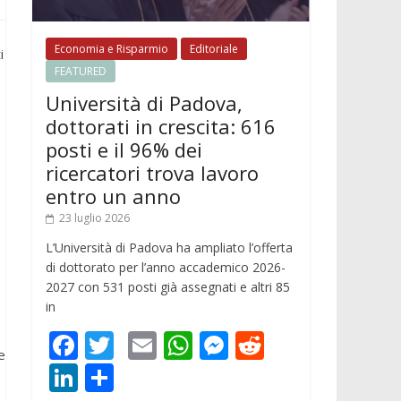
Economia e Risparmio
Editoriale
i
FEATURED
Università di Padova,
dottorati in crescita: 616
posti e il 96% dei
ricercatori trova lavoro
entro un anno
23 luglio 2026
L’Università di Padova ha ampliato l’offerta
di dottorato per l’anno accademico 2026-
2027 con 531 posti già assegnati e altri 85
in
F
T
E
W
M
R
e
ac
w
m
h
e
e
Li
C