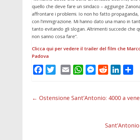
quello che deve fare un sindaco – aggiunge Zanon
affrontare i problemi. Io non ho fatto propaganda,
con l’immigrazione. Mi hanno dato una mano in tant
tanto evitando gli slogan. Altrimenti succede che
non sanno cosa fare”.
Clicca qui per vedere il trailer del film che Marco
Padova
F
T
E
W
M
R
Li
C
ac
w
m
h
e
e
n
o
e
itt
ai
at
ss
d
k
n
b
er
l
s
e
di
e
d
←
Ostensione Sant’Antonio: 4000 a vene
o
A
n
t
dI
v
o
p
g
n
d
Sant’Antonio
k
p
er