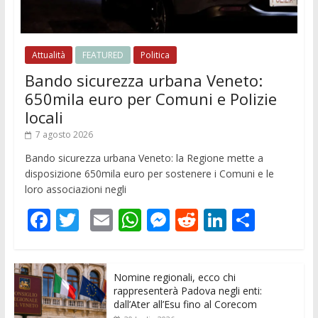
Attualità
FEATURED
Politica
Bando sicurezza urbana Veneto:
650mila euro per Comuni e Polizie
locali
7 agosto 2026
Bando sicurezza urbana Veneto: la Regione mette a
disposizione 650mila euro per sostenere i Comuni e le
loro associazioni negli
F
T
E
W
M
R
Li
C
ac
w
m
h
e
e
n
o
e
itt
ai
at
ss
d
k
n
Nomine regionali, ecco chi
b
er
l
s
e
di
e
di
rappresenterà Padova negli enti:
o
A
n
t
dI
vi
dall’Ater all’Esu fino al Corecom