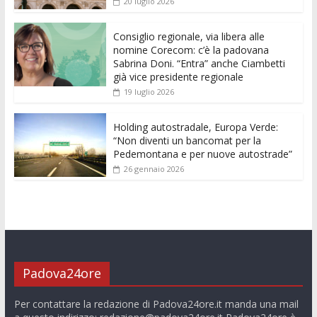
20 luglio 2026
o
p
g
n
di
k
p
er
Consiglio regionale, via libera alle
nomine Corecom: c’è la padovana
Sabrina Doni. “Entra” anche Ciambetti
già vice presidente regionale
19 luglio 2026
Holding autostradale, Europa Verde:
“Non diventi un bancomat per la
Pedemontana e per nuove autostrade”
26 gennaio 2026
Padova24ore
Per contattare la redazione di Padova24ore.it manda una mail