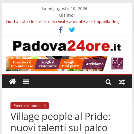
lunedì, agosto 10, 2026
Ultimo:
Giotto sotto le stelle, dieci visite animate alla Cappella degli
Scrovegni a settembre
Notizie di Padova alle ore 23: borse Eni, musei gratuiti e
scadenze universitarie
Concorso Claudio Scimone, 14mila euro ai giovani musicisti:
candidature entro ottobre
Gemellaggi internazionali, 100mila euro ai Comuni veneti:
domande entro il 7 settembre
Alloggi ESU Padova 2026-2027: requisiti, scadenze e domanda
per ottenere un posto letto
Eventi e mondanità
Village people al Pride:
nuovi talenti sul palco