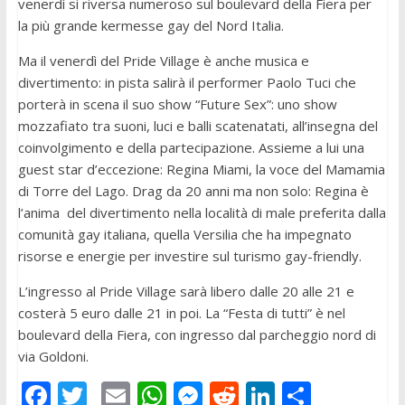
venerdì si riversa numeroso sul boulevard della Fiera per
la più grande kermesse gay del Nord Italia.
Ma il venerdì del Pride Village è anche musica e
divertimento: in pista salirà il performer Paolo Tuci che
porterà in scena il suo show “Future Sex”: uno show
mozzafiato tra suoni, luci e balli scatenatati, all’insegna del
coinvolgimento e della partecipazione. Assieme a lui una
guest star d’eccezione: Regina Miami, la voce del Mamamia
di Torre del Lago. Drag da 20 anni ma non solo: Regina è
l’anima del divertimento nella località di male preferita dalla
comunità gay italiana, quella Versilia che ha impegnato
risorse e energie per investire sul turismo gay-friendly.
L’ingresso al Pride Village sarà libero dalle 20 alle 21 e
costerà 5 euro dalle 21 in poi. La “Festa di tutti” è nel
boulevard della Fiera, con ingresso dal parcheggio nord di
via Goldoni.
F
T
E
W
M
R
Li
C