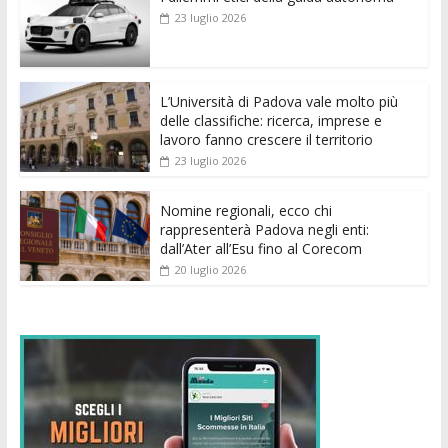
b
er
l
s
e
di
e
di
23 luglio 2026
o
A
n
t
dI
vi
o
p
g
n
di
k
p
er
L’Università di Padova vale molto più
delle classifiche: ricerca, imprese e
lavoro fanno crescere il territorio
23 luglio 2026
Nomine regionali, ecco chi
rappresenterà Padova negli enti:
dall’Ater all’Esu fino al Corecom
20 luglio 2026