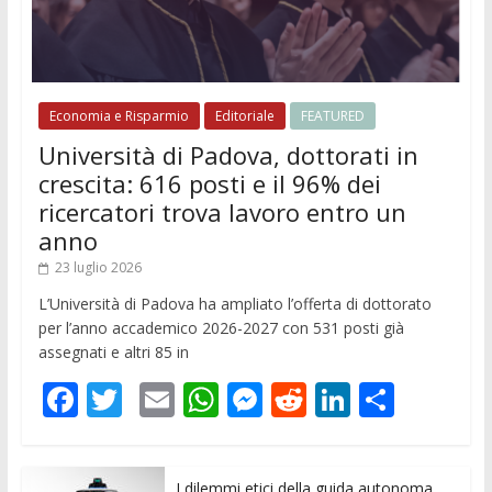
Economia e Risparmio
Editoriale
FEATURED
Università di Padova, dottorati in
crescita: 616 posti e il 96% dei
ricercatori trova lavoro entro un
anno
23 luglio 2026
L’Università di Padova ha ampliato l’offerta di dottorato
per l’anno accademico 2026-2027 con 531 posti già
assegnati e altri 85 in
F
T
E
W
M
R
Li
C
ac
w
m
h
e
e
n
o
e
itt
ai
at
ss
d
k
n
I dilemmi etici della guida autonoma