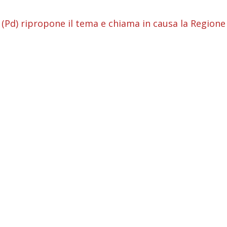
i
i
 (Pd) ripropone il tema e chiama in causa la Regione