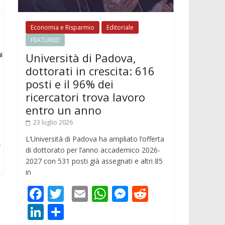
Economia e Risparmio
Editoriale
FEATURED
i
Università di Padova,
dottorati in crescita: 616
posti e il 96% dei
ricercatori trova lavoro
entro un anno
23 luglio 2026
L’Università di Padova ha ampliato l’offerta
e
di dottorato per l’anno accademico 2026-
2027 con 531 posti già assegnati e altri 85
in
F
T
E
W
M
R
ac
w
m
h
e
e
Li
C