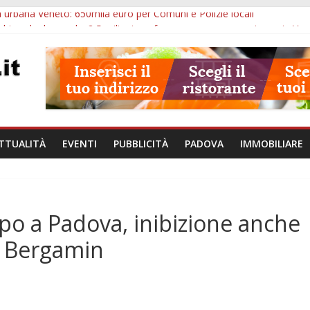
 urbana Veneto: 650mila euro per Comuni e Polizie locali
chiuse le domande: 2,5 milioni per formare nuove competenze in Ve
 Arzergrande: astronomia, musica e sapori al Casone Azzurro
a alle ore 10: censimento a Monselice, arresto antidroga e siccità
va alle ore 23: maltrattamenti, arresto a Limena e progetto Cool Shop
TTUALITÀ
EVENTI
PUBBLICITÀ
PADOVA
IMMOBILIARE
spo a Padova, inibizione anche
te Bergamin