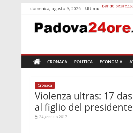
domenica, agosto 9, 2026
Ultimo:
Bando sicurezza
Restauro 2026, 
Calici di Stelle
Notizie di Padov
Notizie di Pado
CRONACA
POLITICA
ECONOMIA
A
Cronaca
Violenza ultras: 17 da
al figlio del presiden
24 gennaio 2017