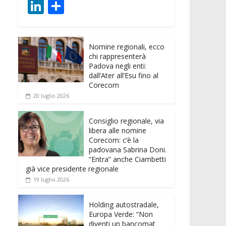
ac
w
m
h
e
e
Li
C
e
itt
ai
at
ss
d
n
o
b
er
l
s
e
di
k
n
o
A
n
t
Nomine regionali, ecco
e
di
chi rappresenterà
o
p
g
dI
vi
Padova negli enti:
dall’Ater all’Esu fino al
k
p
er
n
di
Corecom
20 luglio 2026
Consiglio regionale, via
libera alle nomine
Corecom: c’è la
padovana Sabrina Doni.
“Entra” anche Ciambetti
già vice presidente regionale
19 luglio 2026
Holding autostradale,
Europa Verde: “Non
diventi un bancomat