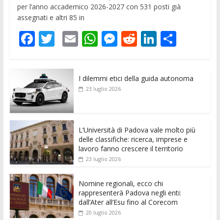
per l’anno accademico 2026-2027 con 531 posti già
assegnati e altri 85 in
F
T
E
W
M
R
Li
C
ac
w
m
h
e
e
n
o
e
itt
ai
at
ss
d
k
n
I dilemmi etici della guida autonoma
b
er
l
s
e
di
e
di
23 luglio 2026
o
A
n
t
dI
vi
o
p
g
n
di
k
p
er
L’Università di Padova vale molto più
delle classifiche: ricerca, imprese e
lavoro fanno crescere il territorio
23 luglio 2026
Nomine regionali, ecco chi
rappresenterà Padova negli enti:
dall’Ater all’Esu fino al Corecom
20 luglio 2026