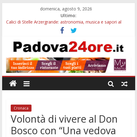
domenica, agosto 9, 2026
Ultimo:
Calici di Stelle Arzergrande: astronomia, musica e sapori al
Casone Azzurro
Campo San Martino, il Museo della civiltà contadina apre gratis
durante la sagra
Notizie di Padova alle ore 10: Notte del Volo sold out, Tribano
e festa oggi a Teolo
Teatro per famiglie a Loreggia, la Bella Addormentata arriva
sul palco domenica sera
Restauro 2026, chiuse le domande: 2,5 milioni per formare
nuove competenze in Veneto
Cronaca
Volontà di vivere al Don
Bosco con “Una vedova