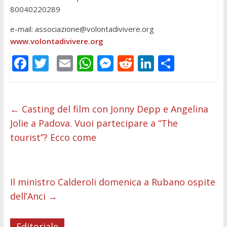
80040220289
e-mail:
associazione@volontadivivere.org
www.volontadivivere.org
F
T
E
W
M
R
Li
C
ac
w
m
h
e
e
n
o
e
itt
ai
at
ss
d
k
n
b
er
l
s
e
di
e
di
←
Casting del film con Jonny Depp e Angelina
Jolie a Padova. Vuoi partecipare a “The
o
A
n
t
dI
vi
tourist”? Ecco come
o
p
g
n
di
k
p
er
Il ministro Calderoli domenica a Rubano ospite
dell’Anci
→
Editoriale