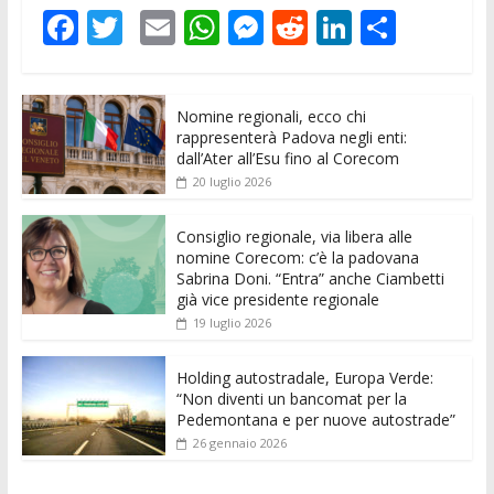
F
T
E
W
M
R
Li
C
ac
w
m
h
e
e
n
o
e
itt
ai
at
ss
d
k
n
Nomine regionali, ecco chi
b
er
l
s
e
di
e
di
rappresenterà Padova negli enti:
o
A
n
t
dI
vi
dall’Ater all’Esu fino al Corecom
20 luglio 2026
o
p
g
n
di
k
p
er
Consiglio regionale, via libera alle
nomine Corecom: c’è la padovana
Sabrina Doni. “Entra” anche Ciambetti
già vice presidente regionale
19 luglio 2026
Holding autostradale, Europa Verde:
“Non diventi un bancomat per la
Pedemontana e per nuove autostrade”
26 gennaio 2026