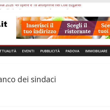
val 2026: 49 opere e 18 anteprime nei Colli Euganei
Eremitani: un’ora per osservare davvero un’opera
lle ore 21: lavoratore morto, credito sul gasolio e IA nei Comuni
va: visite ed escursioni fino a settembre
à di Padova: 5 funzionari, domande entro il 7 agosto
TTUALITÀ
EVENTI
PUBBLICITÀ
PADOVA
IMMOBILIARE
anco dei sindaci