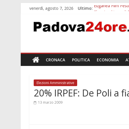
venerdì, agosto 7, 2026
Ultimo:
Euganea Film Festi
Slow Looking agli 
Notizie di Padova a
Orto Botanico Pado
Concorso Universit
CRONACA
POLITICA
ECONOMIA
A
Elezioni Amministrative
20% IRPEF: De Poli a fi
13 marzo 2009