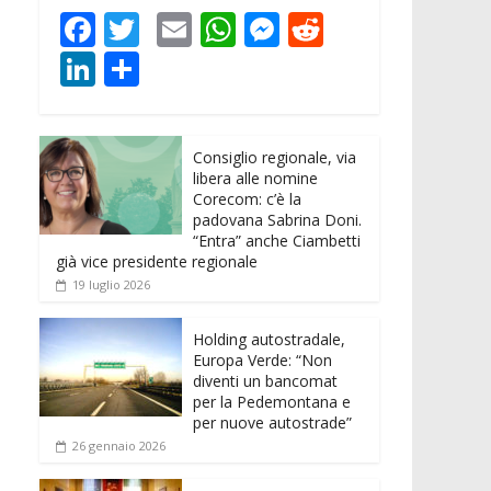
F
T
E
W
M
R
ac
w
m
h
e
e
Li
C
e
itt
ai
at
ss
d
n
o
b
er
l
s
e
di
k
n
o
A
n
t
Consiglio regionale, via
e
di
libera alle nomine
o
p
g
dI
vi
Corecom: c’è la
padovana Sabrina Doni.
k
p
er
n
di
“Entra” anche Ciambetti
già vice presidente regionale
19 luglio 2026
Holding autostradale,
Europa Verde: “Non
diventi un bancomat
per la Pedemontana e
per nuove autostrade”
26 gennaio 2026