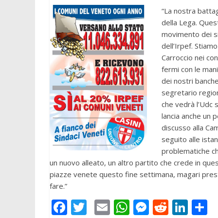
“La nostra battag
della Lega. Ques
movimento dei si
dell’Irpef. Stiam
Carroccio nei con
fermi con le man
dei nostri banchet
segretario region
che vedrà l’Udc s
lancia anche un 
discusso alla Ca
seguito alle ista
problematiche che 
un nuovo alleato, un altro partito che crede in ques
piazze venete questo fine settimana, magari preste
fare.”
F
T
E
W
M
R
Li
C