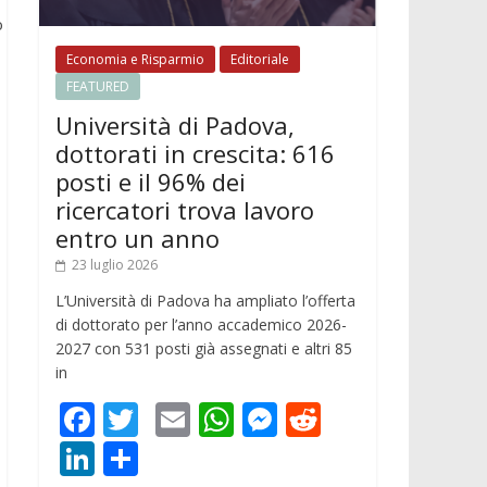
o
Economia e Risparmio
Editoriale
FEATURED
Università di Padova,
dottorati in crescita: 616
posti e il 96% dei
ricercatori trova lavoro
entro un anno
23 luglio 2026
L’Università di Padova ha ampliato l’offerta
di dottorato per l’anno accademico 2026-
2027 con 531 posti già assegnati e altri 85
in
F
T
E
W
M
R
ac
w
m
h
e
e
Li
C