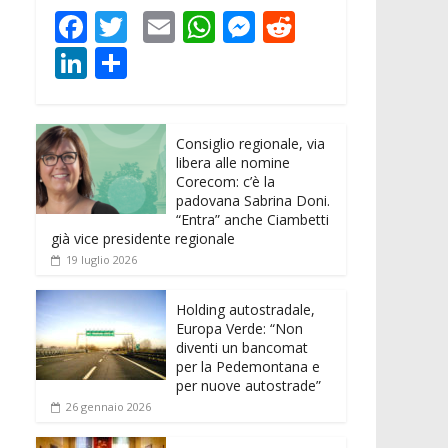
F
T
E
W
M
R
ac
w
m
h
e
e
Li
C
e
itt
ai
at
ss
d
n
o
b
er
l
s
e
di
k
n
o
A
n
t
Consiglio regionale, via
e
di
libera alle nomine
o
p
g
dI
vi
Corecom: c’è la
padovana Sabrina Doni.
k
p
er
n
di
“Entra” anche Ciambetti
già vice presidente regionale
19 luglio 2026
Holding autostradale,
Europa Verde: “Non
diventi un bancomat
per la Pedemontana e
per nuove autostrade”
26 gennaio 2026