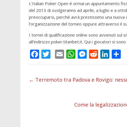
L’Italian Poker Open è ormai un appuntamento fisso 
del 2013 di svolgeranno ad aprile, a luglio e a ottob
preoccuparsi, perché avrà prestissimo una nuova o
l’organizzazione del torneo oppure attraverso il 
I tornei di qualificazione online sono avvenuti sul s
all’indirizzo poker.titanbet.it. Qui i giocatori si son
F
T
E
W
M
R
Li
C
ac
w
m
h
e
e
n
o
e
itt
ai
at
ss
d
k
n
b
er
l
s
e
di
e
d
←
Terremoto tra Padova e Rovigo: nessu
o
A
n
t
dI
v
o
p
g
n
d
Come la legalizzazione
k
p
er