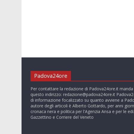
Padova24ore
Per contattare la redazione di Padova24ore.it manda
questo indirizzo:
redazione@padova24ore.it
Padova24
di informazione focalizzato su quanto avviene a Pado
autore degli articoli è Alberto Gottardo, per anni giorn
cronaca nera e politica per l'Agenzia Ansa e per le ediz
Gazzettino e Corriere del Veneto