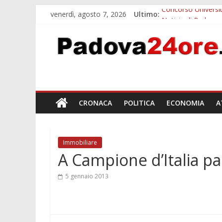
venerdì, agosto 7, 2026
Ultimo:
Concorso Universit
Notizie di Padova a
Slow Looking agli 
Notizie di Padova a
Orto Botanico Pado
CRONACA
POLITICA
ECONOMIA
A
Immobiliare
A Campione d’Italia pa
5 gennaio 2013