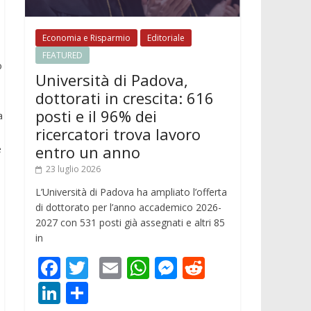
Economia e Risparmio
Editoriale
FEATURED
o
Università di Padova,
dottorati in crescita: 616
posti e il 96% dei
a
ricercatori trova lavoro
entro un anno
e
23 luglio 2026
L’Università di Padova ha ampliato l’offerta
di dottorato per l’anno accademico 2026-
2027 con 531 posti già assegnati e altri 85
in
F
T
E
W
M
R
ac
w
m
h
e
e
Li
C