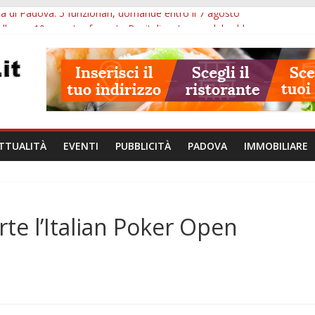
à di Padova: 5 funzionari, domande entro il 7 agosto
lle ore 10: arresto, fermata Busitalia e tregua dal caldo
Eremitani: un’ora per osservare davvero un’opera
lle ore 21: lavoratore morto, credito sul gasolio e IA nei Comuni
va: visite ed escursioni fino a settembre
TTUALITÀ
EVENTI
PUBBLICITÀ
PADOVA
IMMOBILIARE
rte l’Italian Poker Open