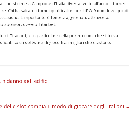
che si tiene a Campione d’Italia diverse volte all’anno. I tornei
re. Chi ha saltato i tornei qualificatori per l’IPO 9 non deve quindi
ccasione. L’importante è tenersi aggiornati, attraverso
suo sponsor, ovvero Titanbet.
ito di Titanbet, e in particolare nella poker room, che si trova
o sfidati su un software di gioco tra i migliori che esistano.
i
n danno agli edifici
i
i
 delle slot cambia il modo di giocare degli italiani