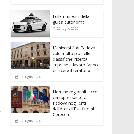
e
itt
ai
at
ss
d
n
o
b
er
l
s
e
di
k
n
o
A
n
t
I dilemmi etici della
e
di
guida autonoma
o
p
g
dI
vi
23 luglio 2026
k
p
er
n
di
L’Università di Padova
vale molto più delle
classifiche: ricerca,
imprese e lavoro fanno
crescere il territorio
23 luglio 2026
Nomine regionali, ecco
chi rappresenterà
Padova negli enti:
dall’Ater all’Esu fino al
→
Corecom
20 luglio 2026