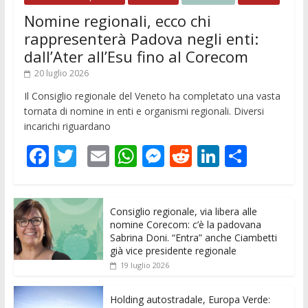
Nomine regionali, ecco chi
rappresenterà Padova negli enti:
dall’Ater all’Esu fino al Corecom
20 luglio 2026
Il Consiglio regionale del Veneto ha completato una vasta
tornata di nomine in enti e organismi regionali. Diversi
incarichi riguardano
F
T
E
W
M
R
Li
C
ac
w
m
h
e
e
n
o
e
itt
ai
at
ss
d
k
n
Consiglio regionale, via libera alle
b
er
l
s
e
di
e
di
nomine Corecom: c’è la padovana
o
A
n
t
dI
vi
Sabrina Doni. “Entra” anche Ciambetti
già vice presidente regionale
o
p
g
n
di
19 luglio 2026
k
p
er
Holding autostradale, Europa Verde: