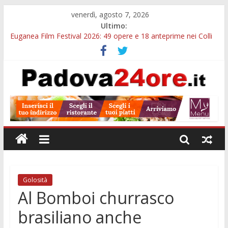
venerdì, agosto 7, 2026
Ultimo:
Euganea Film Festival 2026: 49 opere e 18 anteprime nei Colli
Euganei
Slow Looking agli Eremitani: un’ora per osservare davvero
un’opera
Notizie di Padova alle ore 21: lavoratore morto, credito sul
gasolio e IA nei Comuni
Orto Botanico Padova: visite ed escursioni fino a settembre
Concorso Università di Padova: 5 funzionari, domande entro il
7 agosto
Golosità
Al Bomboi churrasco
brasiliano anche