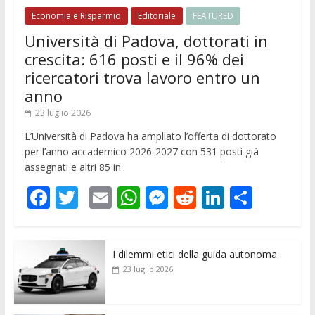
Economia e Risparmio
Editoriale
FEATURED
Università di Padova, dottorati in
crescita: 616 posti e il 96% dei
ricercatori trova lavoro entro un
anno
23 luglio 2026
L’Università di Padova ha ampliato l’offerta di dottorato
per l’anno accademico 2026-2027 con 531 posti già
assegnati e altri 85 in
F
T
E
W
M
R
Li
C
ac
w
m
h
e
e
n
o
e
itt
ai
at
ss
d
k
n
I dilemmi etici della guida autonoma
b
er
l
s
e
di
e
di
23 luglio 2026
o
A
n
t
dI
vi
o
p
g
n
di