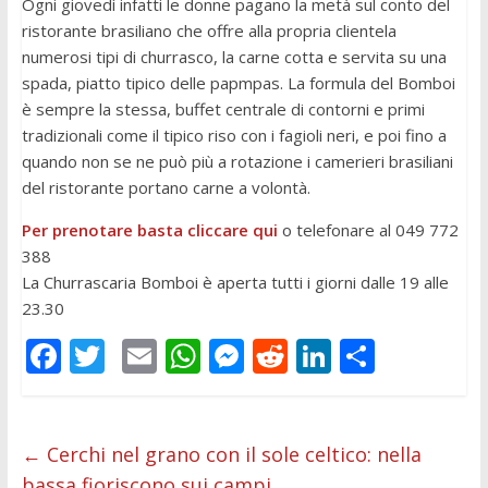
Ogni giovedì infatti le donne pagano la metà sul conto del
ristorante brasiliano che offre alla propria clientela
numerosi tipi di churrasco, la carne cotta e servita su una
spada, piatto tipico delle papmpas. La formula del Bomboi
è sempre la stessa, buffet centrale di contorni e primi
tradizionali come il tipico riso con i fagioli neri, e poi fino a
quando non se ne può più a rotazione i camerieri brasiliani
del ristorante portano carne a volontà.
Per prenotare basta cliccare qui
o telefonare al 049 772
388
La Churrascaria Bomboi è aperta tutti i giorni dalle 19 alle
23.30
F
T
E
W
M
R
Li
C
ac
w
m
h
e
e
n
o
e
itt
ai
at
ss
d
k
n
b
er
l
s
e
di
e
di
←
Cerchi nel grano con il sole celtico: nella
bassa fioriscono sui campi