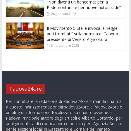
“Non diventi un bancomat per la
Pedemontana e per nuove autostrade”
26 gennaio 2026
Il Movimento 5 Stelle invoca la “legge
anti trombati” sulla nomina di Caner a
presidente di Veneto Agricoltura
31 dicembre 2025
Padova24ore
Per contattare la redazione di Padova24ore.it manda una mail
a questo indirizzo:
redazione@padova24ore.it
Padova24ore è
un blog di informazione focalizzato su quanto avviene a
Padova Principale autore degli articoli è Alberto Gottardo, per
anni giornalista di cronaca nera e politica per l'Agenzia Ansa e
per le edizioni locali di Gazzettino e Corriere del Veneto