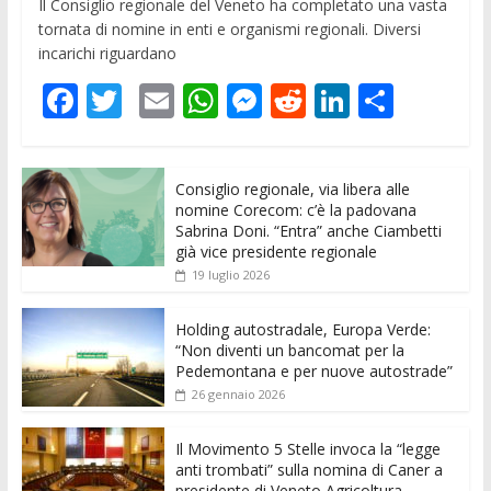
Il Consiglio regionale del Veneto ha completato una vasta
tornata di nomine in enti e organismi regionali. Diversi
incarichi riguardano
F
T
E
W
M
R
Li
C
ac
w
m
h
e
e
n
o
e
itt
ai
at
ss
d
k
n
Consiglio regionale, via libera alle
b
er
l
s
e
di
e
di
nomine Corecom: c’è la padovana
o
A
n
t
dI
vi
Sabrina Doni. “Entra” anche Ciambetti
già vice presidente regionale
o
p
g
n
di
19 luglio 2026
k
p
er
Holding autostradale, Europa Verde:
“Non diventi un bancomat per la
Pedemontana e per nuove autostrade”
26 gennaio 2026
Il Movimento 5 Stelle invoca la “legge
anti trombati” sulla nomina di Caner a
presidente di Veneto Agricoltura