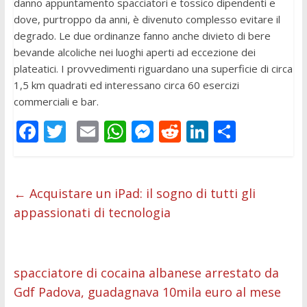
danno appuntamento spacciatori e tossico dipendenti e
dove, purtroppo da anni, è divenuto complesso evitare il
degrado. Le due ordinanze fanno anche divieto di bere
bevande alcoliche nei luoghi aperti ad eccezione dei
plateatici. I provvedimenti riguardano una superficie di circa
1,5 km quadrati ed interessano circa 60 esercizi
commerciali e bar.
F
T
E
W
M
R
Li
C
ac
w
m
h
e
e
n
o
e
itt
ai
at
ss
d
k
n
b
er
l
s
e
di
e
di
←
Acquistare un iPad: il sogno di tutti gli
appassionati di tecnologia
o
A
n
t
dI
vi
o
p
g
n
di
k
p
er
spacciatore di cocaina albanese arrestato da
Gdf Padova, guadagnava 10mila euro al mese