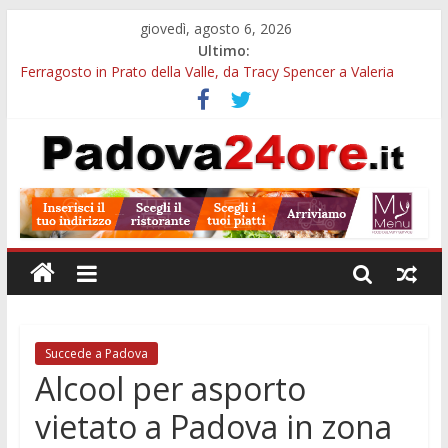
giovedì, agosto 6, 2026
Ultimo:
Ferragosto in Prato della Valle, da Tracy Spencer a Valeria
Rossi: musica e fuochi
Euganea Film Festival 2026: 49 opere e 18 anteprime nei Colli
Euganei
Notturni padovani al Museo della Natura e dell’Uomo: date e
biglietti
Organi in 3D al MUSME: il corpo umano si esplora con i visori
VR
Musei gratis a Padova per tutto agosto: chi entra e quali sedi
visitare
Succede a Padova
Alcool per asporto
vietato a Padova in zona