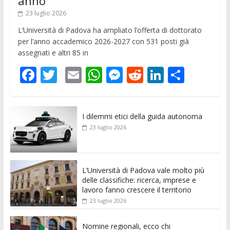
anno
23 luglio 2026
L’Università di Padova ha ampliato l’offerta di dottorato
per l’anno accademico 2026-2027 con 531 posti già
assegnati e altri 85 in
F
T
E
W
M
R
Li
C
ac
w
m
h
e
e
n
o
e
itt
ai
at
ss
d
k
n
I dilemmi etici della guida autonoma
b
er
l
s
e
di
e
di
23 luglio 2026
o
A
n
t
dI
vi
o
p
g
n
di
k
p
er
L’Università di Padova vale molto più
delle classifiche: ricerca, imprese e
lavoro fanno crescere il territorio
23 luglio 2026
Nomine regionali, ecco chi