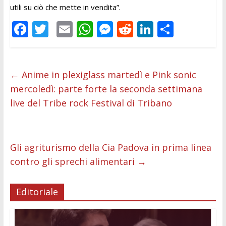
utili su ciò che mette in vendita”.
F
T
E
W
M
R
Li
C
ac
w
m
h
e
e
n
o
e
itt
ai
at
ss
d
k
n
b
er
l
s
e
di
e
di
←
Anime in plexiglass martedì e Pink sonic
mercoledì: parte forte la seconda settimana
o
A
n
t
dI
vi
live del Tribe rock Festival di Tribano
o
p
g
n
di
k
p
er
Gli agriturismo della Cia Padova in prima linea
contro gli sprechi alimentari
→
Editoriale