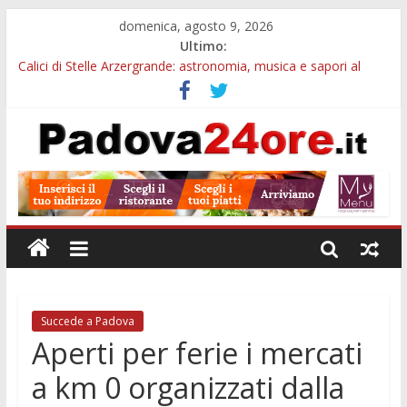
domenica, agosto 9, 2026
Ultimo:
Calici di Stelle Arzergrande: astronomia, musica e sapori al
Casone Azzurro
Campo San Martino, il Museo della civiltà contadina apre gratis
durante la sagra
Notizie di Padova alle ore 10: Notte del Volo sold out, Tribano
e festa oggi a Teolo
Teatro per famiglie a Loreggia, la Bella Addormentata arriva
sul palco domenica sera
Restauro 2026, chiuse le domande: 2,5 milioni per formare
nuove competenze in Veneto
Succede a Padova
Aperti per ferie i mercati
a km 0 organizzati dalla