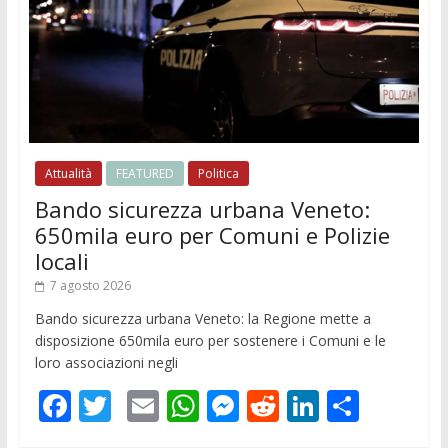
Attualità
FEATURED
Politica
Bando sicurezza urbana Veneto:
650mila euro per Comuni e Polizie
locali
7 agosto 2026
Bando sicurezza urbana Veneto: la Regione mette a
disposizione 650mila euro per sostenere i Comuni e le
loro associazioni negli
F
T
E
W
M
R
Li
C
ac
w
m
h
e
e
n
o