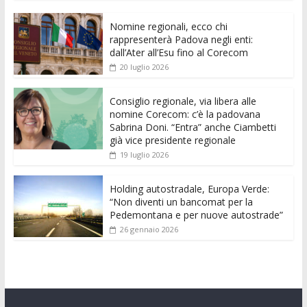
e
itt
ai
at
ss
d
k
n
Nomine regionali, ecco chi
b
er
l
s
e
di
e
di
rappresenterà Padova negli enti:
o
A
n
t
dI
vi
dall’Ater all’Esu fino al Corecom
20 luglio 2026
o
p
g
n
di
k
p
er
Consiglio regionale, via libera alle
nomine Corecom: c’è la padovana
Sabrina Doni. “Entra” anche Ciambetti
già vice presidente regionale
19 luglio 2026
Holding autostradale, Europa Verde:
“Non diventi un bancomat per la
Pedemontana e per nuove autostrade”
26 gennaio 2026