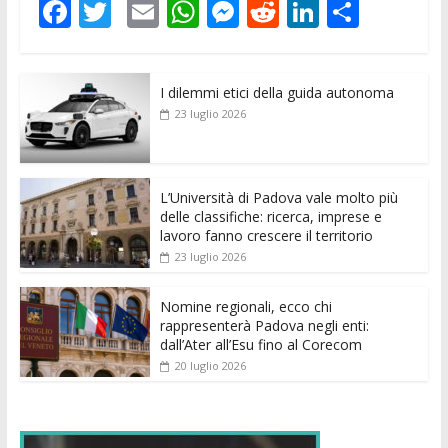
F
T
E
W
M
R
Li
C
ac
w
m
h
e
e
n
o
e
itt
ai
at
ss
d
k
n
I dilemmi etici della guida autonoma
b
er
l
s
e
di
e
di
23 luglio 2026
o
A
n
t
dI
vi
o
p
g
n
di
k
p
er
L’Università di Padova vale molto più
delle classifiche: ricerca, imprese e
lavoro fanno crescere il territorio
23 luglio 2026
Nomine regionali, ecco chi
rappresenterà Padova negli enti:
dall’Ater all’Esu fino al Corecom
20 luglio 2026