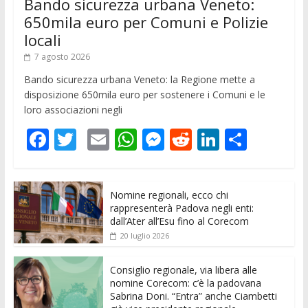
Bando sicurezza urbana Veneto:
650mila euro per Comuni e Polizie
locali
7 agosto 2026
Bando sicurezza urbana Veneto: la Regione mette a
disposizione 650mila euro per sostenere i Comuni e le
loro associazioni negli
F
T
E
W
M
R
Li
C
ac
w
m
h
e
e
n
o
e
itt
ai
at
ss
d
k
n
Nomine regionali, ecco chi
b
er
l
s
e
di
e
di
rappresenterà Padova negli enti:
o
A
n
t
dI
vi
dall’Ater all’Esu fino al Corecom
20 luglio 2026
o
p
g
n
di
k
p
er
Consiglio regionale, via libera alle
nomine Corecom: c’è la padovana
Sabrina Doni. “Entra” anche Ciambetti