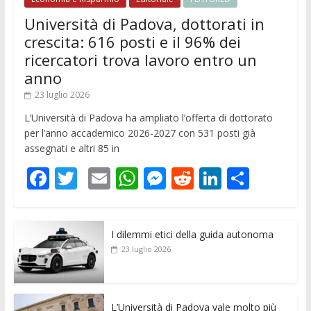
Università di Padova, dottorati in
crescita: 616 posti e il 96% dei
ricercatori trova lavoro entro un
anno
23 luglio 2026
L’Università di Padova ha ampliato l’offerta di dottorato
per l’anno accademico 2026-2027 con 531 posti già
assegnati e altri 85 in
F
T
E
W
M
R
Li
C
ac
w
m
h
e
e
n
o
e
itt
ai
at
ss
d
k
n
I dilemmi etici della guida autonoma
b
er
l
s
e
di
e
di
23 luglio 2026
o
A
n
t
dI
vi
o
p
g
n
di
L’Università di Padova vale molto più