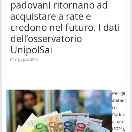
padovani ritornano ad
acquistare a rate e
credono nel futuro. I dati
dell’osservatorio
UnipolSai
3 giugno 2015
Per gli
abitant
i di
Padov
a auto
(87%),