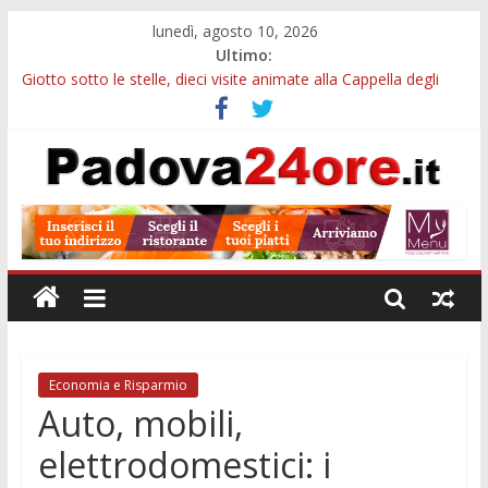
lunedì, agosto 10, 2026
Ultimo:
Giotto sotto le stelle, dieci visite animate alla Cappella degli
Scrovegni a settembre
Notizie di Padova alle ore 23: borse Eni, musei gratuiti e
scadenze universitarie
Concorso Claudio Scimone, 14mila euro ai giovani musicisti:
candidature entro ottobre
Gemellaggi internazionali, 100mila euro ai Comuni veneti:
domande entro il 7 settembre
Alloggi ESU Padova 2026-2027: requisiti, scadenze e domanda
per ottenere un posto letto
Economia e Risparmio
Auto, mobili,
elettrodomestici: i