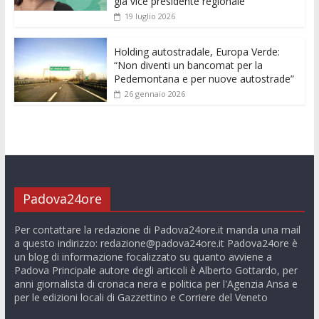
già vice presidente regionale
19 luglio 2026
Holding autostradale, Europa Verde:
“Non diventi un bancomat per la
Pedemontana e per nuove autostrade”
26 gennaio 2026
Padova24ore
Per contattare la redazione di Padova24ore.it manda una mail
a questo indirizzo:
redazione@padova24ore.it
Padova24ore è
un blog di informazione focalizzato su quanto avviene a
Padova Principale autore degli articoli è Alberto Gottardo, per
anni giornalista di cronaca nera e politica per l'Agenzia Ansa e
per le edizioni locali di Gazzettino e Corriere del Veneto