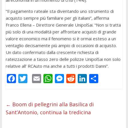
all’economia in un momento di crisi (14%).
“Il pagamento rateale sta diventando uno strumento di
acquisto sempre più familiare per gli italiani”, afferma
Franco Ellena – Direttore Generale UnipolSai. “Non si tratta
più solo di una modalità per affrontare acquisti di grande
valore economico ma il fenomeno si è ormai esteso a un
ventaglio decisamente più ampio di occasioni di acquisto.
Un dato confermato dalla crescente richiesta di
rateizzazione a tasso zero delle polizze UnipolSai non solo
relative all’ RCAuto ma anche a tutti i prodotti Danni”.
F
T
E
W
M
R
Li
C
ac
w
m
h
e
e
n
o
e
itt
ai
at
ss
d
k
n
b
er
l
s
e
di
e
di
←
Boom di pellegrini alla Basilica di
Sant’Antonio, continua la tredicina
o
A
n
t
dI
vi
o
p
g
n
di