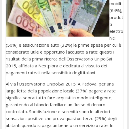
mobili
(64%),
prodot
ti
elettro
nici
(50%) e assicurazione auto (32%) le prime spese per cui è
considerato utile e opportuno l’acquisto a rate: questi i
risultati della prima ricerca dell’Osservatorio UnipolSai
2015, affidata a Nextplora e dedicata al vissuto dei
pagamenti rateali nella sensibilità degli italiani.
Al via l’Osservatorio UnipolSai 2015. A Padova, per una
larga fetta della popolazione locale (37%) pagare a rate
significa soprattutto fare acquisti in modo intelligente,
garantendo al bilancio familiare un flusso di denaro
controllato. Soddisfazione e serenità sono le ulteriori
sensazioni positive che prova quasi un terzo (29%) degli
abitanti quando si paga un bene o un servizio a rate. In