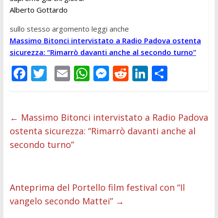
Alberto Gottardo
sullo stesso argomento leggi anche
Massimo Bitonci intervistato a Radio Padova ostenta
sicurezza: “Rimarrò davanti anche al secondo turno”
F
T
E
W
M
R
Li
C
ac
w
m
h
e
e
n
o
e
itt
ai
at
ss
d
k
n
b
er
l
s
e
di
e
di
←
Massimo Bitonci intervistato a Radio Padova
ostenta sicurezza: “Rimarrò davanti anche al
o
A
n
t
dI
vi
secondo turno”
o
p
g
n
di
k
p
er
Anteprima del Portello film festival con “Il
vangelo secondo Mattei”
→