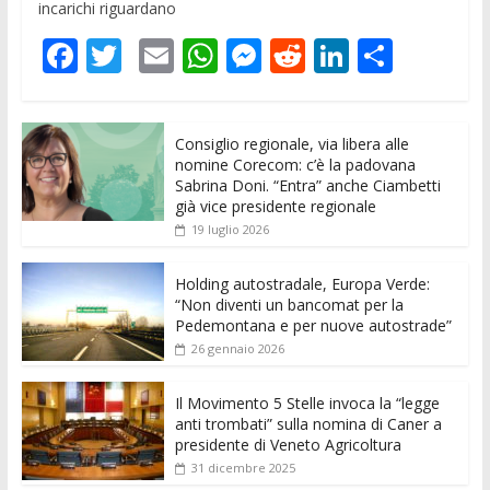
incarichi riguardano
F
T
E
W
M
R
Li
C
ac
w
m
h
e
e
n
o
e
itt
ai
at
ss
d
k
n
Consiglio regionale, via libera alle
b
er
l
s
e
di
e
di
nomine Corecom: c’è la padovana
o
A
n
t
dI
vi
Sabrina Doni. “Entra” anche Ciambetti
già vice presidente regionale
o
p
g
n
di
19 luglio 2026
k
p
er
Holding autostradale, Europa Verde:
“Non diventi un bancomat per la
Pedemontana e per nuove autostrade”
26 gennaio 2026
Il Movimento 5 Stelle invoca la “legge
anti trombati” sulla nomina di Caner a
presidente di Veneto Agricoltura
31 dicembre 2025