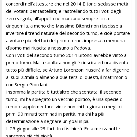
concordi nell’attestare che nel 2014 Bitonci sedusse metà
dei votanti pentastellati) e rastrellando tutti i voti degli
zero virgola, all’appello ne mancano sempre circa
cinquemila, a meno che Massimo Bitonci non riuscisse a
invertire il trend naturale del secondo turno, e cioè portare
a votare più elettori del primo turno, impresa a memoria
d’uomo mai riuscita a nessuno a Padova.
Con i voti del secondo turno 2014 Bitonci avrebbe vinto al
primo turno. Ma la spallata non gli è riuscita ed ora diventa
tutto più difficile, se Arturo Lorenzoni riuscirà a far digerire
ai suoi 22mila o almeno a due terzi di questi, il matrimonio
con Sergio Giordani.
Insomma la partita è tutt’altro che scontata. Il secondo
turno, mi ha spiegato un vecchio politico, è una specie di
tempo supplementare: vince non chi ha giocato meglio i
primi 90 minuti terminati in parità, ma chi ha più
determinazione a segnare un goal in più.
Il 25 giugno alle 23 l’arbitro fischierà. Ed a mezzanotte
sapremo già chi gioirà.