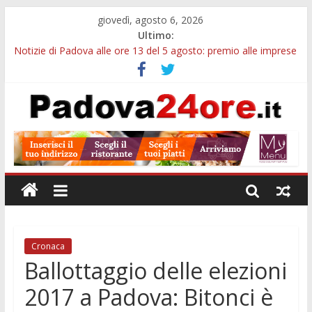
giovedì, agosto 6, 2026
Ultimo:
Notizie di Padova alle ore 13 del 5 agosto: premio alle imprese
green e stretta sull’acqua
Notizie di Padova alle ore 21: SIT torna all’utile, crescono le
auto nuove e concorsi comunali
Transizione 4.0, più tempo alle imprese del Padovano:
prorogate le comunicazioni sugli investimenti
Quando le dimissioni non fanno perdere la NASpI: le tutele
previste nei casi di violenza di genere
Malattie neurodegenerative, uno studio dell’Università di
Padova parte dall’infiammazione intestinale
Cronaca
Ballottaggio delle elezioni
2017 a Padova: Bitonci è