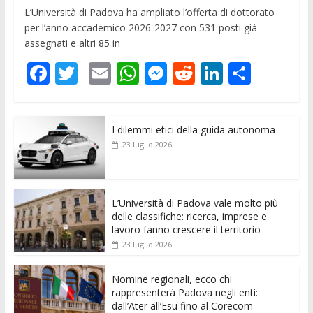
L’Università di Padova ha ampliato l’offerta di dottorato
per l’anno accademico 2026-2027 con 531 posti già
assegnati e altri 85 in
F
T
E
W
M
R
Li
C
ac
w
m
h
e
e
n
o
e
itt
ai
at
ss
d
k
n
I dilemmi etici della guida autonoma
b
er
l
s
e
di
e
di
23 luglio 2026
o
A
n
t
dI
vi
o
p
g
n
di
k
p
er
L’Università di Padova vale molto più
delle classifiche: ricerca, imprese e
lavoro fanno crescere il territorio
23 luglio 2026
Nomine regionali, ecco chi
rappresenterà Padova negli enti:
dall’Ater all’Esu fino al Corecom