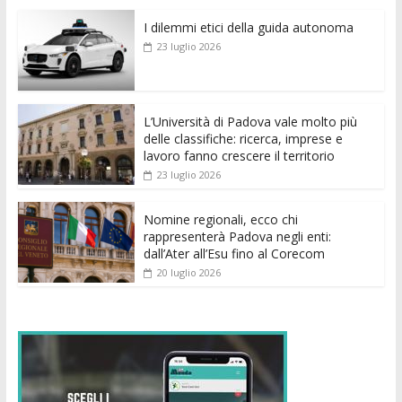
e
itt
ai
at
ss
d
k
n
I dilemmi etici della guida autonoma
b
er
l
s
e
di
e
di
23 luglio 2026
o
A
n
t
dI
vi
o
p
g
n
di
k
p
er
L’Università di Padova vale molto più
delle classifiche: ricerca, imprese e
lavoro fanno crescere il territorio
23 luglio 2026
Nomine regionali, ecco chi
rappresenterà Padova negli enti:
dall’Ater all’Esu fino al Corecom
20 luglio 2026