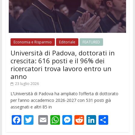
Economia e Risparmio
Editoriale
FEATURED
Università di Padova, dottorati in
crescita: 616 posti e il 96% dei
ricercatori trova lavoro entro un
anno
23 luglio 2026
L’Università di Padova ha ampliato l’offerta di dottorato
per l’anno accademico 2026-2027 con 531 posti già
assegnati e altri 85 in
F
T
E
W
M
R
Li
C
ac
w
m
h
e
e
n
o