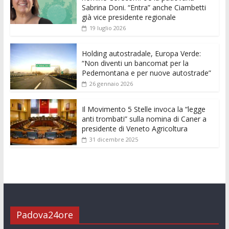
o
A
n
t
dI
vi
Sabrina Doni. “Entra” anche Ciambetti
già vice presidente regionale
o
p
g
n
di
19 luglio 2026
k
p
er
Holding autostradale, Europa Verde:
“Non diventi un bancomat per la
Pedemontana e per nuove autostrade”
26 gennaio 2026
Il Movimento 5 Stelle invoca la “legge
anti trombati” sulla nomina di Caner a
presidente di Veneto Agricoltura
31 dicembre 2025
Padova24ore