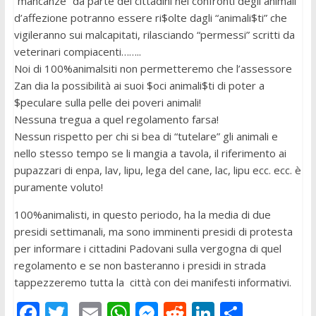
“mancanze” da parte dei cittadini nei confronti degli animali
d’affezione potranno essere ri$olte dagli “animali$ti” che
vigileranno sui malcapitati, rilasciando “permessi” scritti da
veterinari compiacenti……..
Noi di 100%animalsiti non permetteremo che l’assessore
Zan dia la possibilità ai suoi $oci animali$ti di poter a
$peculare sulla pelle dei poveri animali!
Nessuna tregua a quel regolamento farsa!
Nessun rispetto per chi si bea di “tutelare” gli animali e
nello stesso tempo se li mangia a tavola, il riferimento ai
pupazzari di enpa, lav, lipu, lega del cane, lac, lipu ecc. ecc. è
puramente voluto!
100%animalisti, in questo periodo, ha la media di due
presidi settimanali, ma sono imminenti presidi di protesta
per informare i cittadini Padovani sulla vergogna di quel
regolamento e se non basteranno i presidi in strada
tappezzeremo tutta la città con dei manifesti informativi.
F
T
E
W
M
R
Li
C