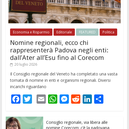
Economia e Risparmio
Editoriale
FEATURED
Politica
Nomine regionali, ecco chi
rappresenterà Padova negli enti:
dall’Ater all’Esu fino al Corecom
20 luglio 2026
Il Consiglio regionale del Veneto ha completato una vasta
tornata di nomine in enti e organismi regionali. Diversi
incarichi riguardano
F
T
E
W
M
R
Li
C
ac
w
m
h
e
e
n
o
e
itt
ai
at
ss
d
k
n
Consiglio regionale, via libera alle
b
er
l
s
e
di
e
di
nomine Corecom: c’è la padovana