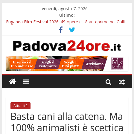
venerdì, agosto 7, 2026
Ultimo:
Euganea Film Festival 2026: 49 opere e 18 anteprime nei Colli
Euganei
Slow Looking agli Eremitani: un’ora per osservare davvero
un’opera
Notizie di Padova alle ore 21: lavoratore morto, credito sul
gasolio e IA nei Comuni
Orto Botanico Padova: visite ed escursioni fino a settembre
Concorso Università di Padova: 5 funzionari, domande entro il
7 agosto
Attualità
Basta cani alla catena. Ma
100% animalisti è scettica