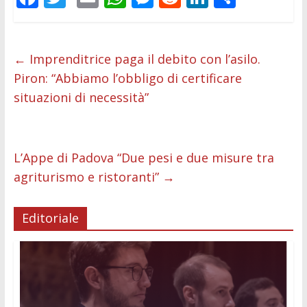
ac
w
m
h
e
e
n
o
e
itt
ai
at
ss
d
k
n
b
er
l
s
e
di
e
di
←
Imprenditrice paga il debito con l’asilo.
Piron: “Abbiamo l’obbligo di certificare
o
A
n
t
dI
vi
situazioni di necessità”
o
p
g
n
di
k
p
er
L’Appe di Padova “Due pesi e due misure tra
agriturismo e ristoranti”
→
Editoriale