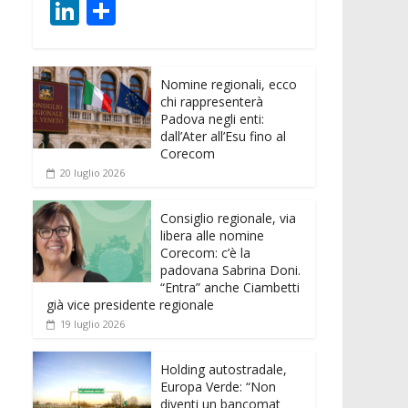
ac
w
m
h
e
e
Li
C
e
itt
ai
at
ss
d
n
o
b
er
l
s
e
di
k
n
o
A
n
t
Nomine regionali, ecco
e
di
chi rappresenterà
o
p
g
dI
vi
Padova negli enti:
dall’Ater all’Esu fino al
k
p
er
n
di
Corecom
20 luglio 2026
Consiglio regionale, via
libera alle nomine
Corecom: c’è la
padovana Sabrina Doni.
“Entra” anche Ciambetti
già vice presidente regionale
19 luglio 2026
Holding autostradale,
Europa Verde: “Non
diventi un bancomat