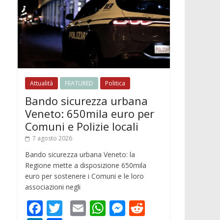
Attualità
FEATURED
Politica
Bando sicurezza urbana
Veneto: 650mila euro per
Comuni e Polizie locali
7 agosto 2026
Bando sicurezza urbana Veneto: la
Regione mette a disposizione 650mila
euro per sostenere i Comuni e le loro
associazioni negli
F
T
E
W
M
R