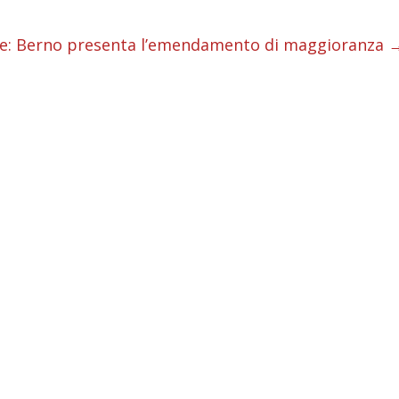
i
le: Berno presenta l’emendamento di maggioranza