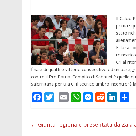
Il Calcio 
prima squ
stato ric
allenamen
E’ la sec
reincarico
C1 al rito
finale di quattro vittorie consecutive ed un pareggio
contro il Pro Patria. Compito di Sabatini è quello q
Salernitana per 0 a 0. Il tecnico umbro incontrerà
F
T
E
W
M
R
Li
C
ac
w
m
h
e
e
n
o
e
itt
ai
at
ss
d
k
n
b
er
l
s
e
di
e
d
←
Giunta regionale presentata da Zaia 
o
A
n
t
dI
v