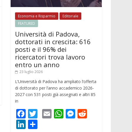
Economia e Risparmio
Editoriale
FEATURED
Università di Padova,
dottorati in crescita: 616
posti e il 96% dei
ricercatori trova lavoro
entro un anno
23 luglio 2026
L’Università di Padova ha ampliato l’offerta
di dottorato per l’anno accademico 2026-
2027 con 531 posti già assegnati e altri 85
in
F
T
E
W
M
R
ac
w
m
h
e
e
Li
C