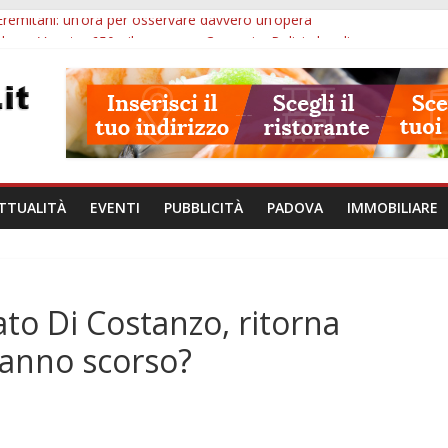
Eremitani: un’ora per osservare davvero un’opera
bana Veneto: 650mila euro per Comuni e Polizie locali
ivo Padova: più controlli su strade, stazioni e treni
ubblico Veneto: 200 euro per l’abbonamento annuale
lle ore 10: arresto, fermata Busitalia e tregua dal caldo
TTUALITÀ
EVENTI
PUBBLICITÀ
PADOVA
IMMOBILIARE
to Di Costanzo, ritorna
l’anno scorso?