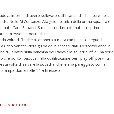
Padova informa di avere sollevato dall’incarico di allenatore della
adra Nello Di Costanzo. Alla guida tecnica della prima squadra è
hiamato Carlo Sabatini. Sabatini condurrà domattina il primo
to a Bresseo, a porte chiuse.
onda volta di fila che all’esonero a metà campionato segue il
 a Carlo Sabatini della guida dei biancoscudati. Lo scorso anno in
rno di Sabatini sulla panchina del Padova la squadra infilò una serie
 che portò i padovani alla qualificazione per i play off, poi vinti
uesta volta di salvare la squadra, che ieri ha pareggiato con la
 la stampa domani alle 14 a Bresseo.
i
allo Sheraton
i