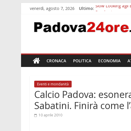
venerdì, agosto 7, 2026
Ultimo:
Slow Looking agli 
Bando sicurezza ur
Sicurezza esodo est
Bonus trasporto p
Notizie di Padova a
CRONACA
POLITICA
ECONOMIA
A
Eventi e mondanità
Calcio Padova: esonera
Sabatini. Finirà come 
10 aprile 2010