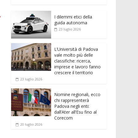
e
itt
ai
at
ss
d
n
o
b
er
l
s
e
di
k
n
→
o
A
n
t
I dilemmi etici della
e
di
guida autonoma
o
p
g
dI
vi
23 luglio 2026
k
p
er
n
di
L’Università di Padova
vale molto più delle
classifiche: ricerca,
imprese e lavoro fanno
crescere il territorio
23 luglio 2026
Nomine regionali, ecco
chi rappresenterà
Padova negli enti:
dall’Ater all’Esu fino al
Corecom
20 luglio 2026