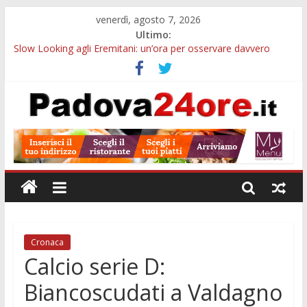
venerdì, agosto 7, 2026
Ultimo:
Slow Looking agli Eremitani: un’ora per osservare davvero
un’opera
Bando sicurezza urbana Veneto: 650mila euro per Comuni e
Polizie locali
Sicurezza esodo estivo Padova: più controlli su strade, stazioni
e treni
Bonus trasporto pubblico Veneto: 200 euro per l’abbonamento
annuale
Notizie di Padova alle ore 10: arresto, fermata Busitalia e
tregua dal caldo
Cronaca
Calcio serie D:
Biancoscudati a Valdagno