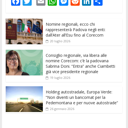
F
T
E
W
M
R
Li
C
ac
w
m
h
e
e
n
o
e
itt
ai
at
ss
d
k
n
Nomine regionali, ecco chi
b
er
l
s
e
di
e
di
rappresenterà Padova negli enti:
o
A
n
t
dI
vi
dall’Ater all’Esu fino al Corecom
20 luglio 2026
o
p
g
n
di
k
p
er
Consiglio regionale, via libera alle
nomine Corecom: c’è la padovana
Sabrina Doni. “Entra” anche Ciambetti
già vice presidente regionale
19 luglio 2026
Holding autostradale, Europa Verde:
“Non diventi un bancomat per la
Pedemontana e per nuove autostrade”
26 gennaio 2026