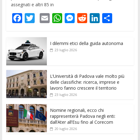
assegnati e altri 85 in
F
T
E
W
M
R
Li
C
ac
w
m
h
e
e
n
o
e
itt
ai
at
ss
d
k
n
I dilemmi etici della guida autonoma
b
er
l
s
e
di
e
di
23 luglio 2026
o
A
n
t
dI
vi
o
p
g
n
di
k
p
er
L’Università di Padova vale molto più
delle classifiche: ricerca, imprese e
lavoro fanno crescere il territorio
23 luglio 2026
Nomine regionali, ecco chi
rappresenterà Padova negli enti:
dall’Ater all’Esu fino al Corecom
20 luglio 2026