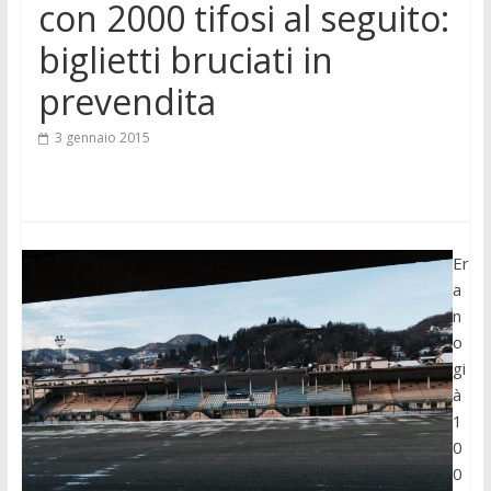
con 2000 tifosi al seguito:
biglietti bruciati in
prevendita
3 gennaio 2015
Er
a
n
o
gi
à
1
0
0