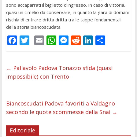
sono accaparrati il biglietto d’ingresso. In caso di vittoria,
quasi un cimelio da conservare, in quanto la gara di domani
rischia di entrare dritta dritta tra le tappe fondamentali
della storia biancoscudata.
F
T
E
W
M
R
Li
C
ac
w
m
h
e
e
n
o
e
itt
ai
at
ss
d
k
n
b
er
l
s
e
di
e
di
←
Pallavolo Padova Tonazzo sfida (quasi
impossibile) con Trento
o
A
n
t
dI
vi
o
p
g
n
di
k
p
er
Biancoscudati Padova favoriti a Valdagno
secondo le quote scommesse della Snai
→
Editoriale