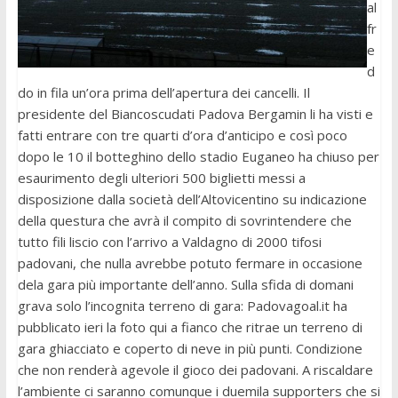
al
fr
e
d
do in fila un’ora prima dell’apertura dei cancelli. Il
presidente del Biancoscudati Padova Bergamin li ha visti e
fatti entrare con tre quarti d’ora d’anticipo e così poco
dopo le 10 il botteghino dello stadio Euganeo ha chiuso per
esaurimento degli ulteriori 500 biglietti messi a
disposizione dalla società dell’Altovicentino su indicazione
della questura che avrà il compito di sovrintendere che
tutto fili liscio con l’arrivo a Valdagno di 2000 tifosi
padovani, che nulla avrebbe potuto fermare in occasione
dela gara più importante dell’anno. Sulla sfida di domani
grava solo l’incognita terreno di gara: Padovagoal.it ha
pubblicato ieri la foto qui a fianco che ritrae un terreno di
gara ghiacciato e coperto di neve in più punti. Condizione
che non renderà agevole il gioco dei padovani. A riscaldare
l’ambiente ci saranno comunque i duemila supporters che si