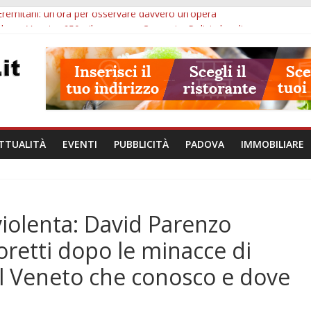
Eremitani: un’ora per osservare davvero un’opera
bana Veneto: 650mila euro per Comuni e Polizie locali
ivo Padova: più controlli su strade, stazioni e treni
ubblico Veneto: 200 euro per l’abbonamento annuale
lle ore 10: arresto, fermata Busitalia e tregua dal caldo
TTUALITÀ
EVENTI
PUBBLICITÀ
PADOVA
IMMOBILIARE
iolenta: David Parenzo
retti dopo le minacce di
l Veneto che conosco e dove