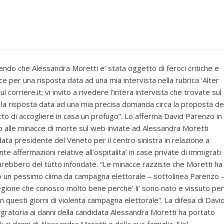
endo che Alessandra Moretti e’ stata oggetto di feroci critiche e
e per una risposta data ad una mia intervista nella rubrica ‘Alter
ul corriere.it; vi invito a rivedere l’intera intervista che trovate sul
 la risposta data ad una mia precisa domanda circa la proposta de
to di accogliere in casa un profugo”. Lo afferma David Parenzo in
o alle minacce di morte sul web inviate ad Alessandra Moretti
ata presidente del Veneto per il centro sinistra in relazione a
te affermazioni relative all’ospitalita’ in case private di immigrati
arebbero del tutto infondate. “Le minacce razziste che Moretti ha
o un pessimo clima da campagna elettorale – sottolinea Parenzo -
 regione che conosco molto bene perche’ li’ sono nato e vissuto per
n questi giorni di violenta campagna elettorale”. La difesa di Davi
atoria ai danni della candidata Alessandra Moretti ha portato