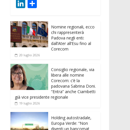
ac
w
m
h
e
e
Li
C
e
itt
ai
at
ss
d
n
o
b
er
l
s
e
di
k
n
o
A
n
t
Nomine regionali, ecco
e
di
chi rappresenterà
o
p
g
dI
vi
Padova negli enti:
dall’Ater all’Esu fino al
k
p
er
n
di
Corecom
20 luglio 2026
Consiglio regionale, via
libera alle nomine
Corecom: c’è la
padovana Sabrina Doni.
“Entra” anche Ciambetti
già vice presidente regionale
19 luglio 2026
Holding autostradale,
Europa Verde: “Non
diventi un bancomat