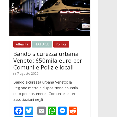
Attualità
FEATURED
Politica
Bando sicurezza urbana
Veneto: 650mila euro per
Comuni e Polizie locali
7 agosto 2026
Bando sicurezza urbana Veneto: la
Regione mette a disposizione 650mila
euro per sostenere i Comuni e le loro
associazioni negli
F
T
E
W
M
R