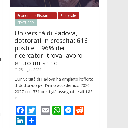
Economia e Risparmio
Editoriale
FEATURED
Università di Padova,
dottorati in crescita: 616
posti e il 96% dei
ricercatori trova lavoro
l
entro un anno
23 luglio 2026
L’Università di Padova ha ampliato l’offerta
di dottorato per l’anno accademico 2026-
2027 con 531 posti già assegnati e altri 85
in
.
F
T
E
W
M
R
d
ac
w
m
h
e
e
Li
C