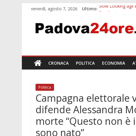
venerdì, agosto 7, 2026
Ultimo:
Slow Looking agli 
Bando sicurezza ur
Sicurezza esodo est
Bonus trasporto p
Notizie di Padova a
CRONACA
POLITICA
ECONOMIA
A
Politica
Campagna elettorale v
difende Alessandra Mo
morte “Questo non è i
sono nato”