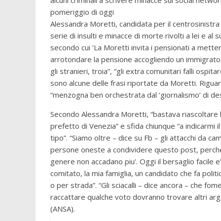
alcuni criminali a scrivere minacce sui social networ
pomeriggio di oggi
Alessandra Moretti, candidata per il centrosinistr
serie di insulti e minacce di morte rivolti a lei e al
secondo cui ‘La Moretti invita i pensionati a metters
arrotondare la pensione accogliendo un immigrato'”. 
gli stranieri, troia”, “gli extra comunitari falli osp
sono alcune delle frasi riportate da Moretti. Rigua
“menzogna ben orchestrata dal ‘giornalismo’ di des
Secondo Alessandra Moretti, “bastava riascoltare l
prefetto di Venezia” e sfida chiunque “a indicarmi il
tipo”. “Siamo oltre – dice su Fb – gli attacchi da ca
persone oneste a condividere questo post, perche’ 
genere non accadano piu’. Oggi il bersaglio facile 
comitato, la mia famiglia, un candidato che fa polit
o per strada”. “Gli sciacalli – dice ancora – che f
raccattare qualche voto dovranno trovare altri arg
(ANSA).