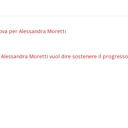
i
ova per Alessandra Moretti
i
i
re Alessandra Moretti vuol dire sostenere il progresso