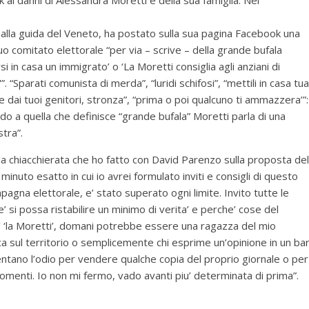
k ai danni di Alessandra Moretti e della sua famiglia. Nel
a alla guida del Veneto, ha postato sulla sua pagina Facebook una
 suo comitato elettorale “per via – scrive – della grande bufala
i in casa un immigrato’ o ‘La Moretti consiglia agli anziani di
“Sparati comunista di merda”, “luridi schifosi”, “mettili in casa tua
itare dai tuoi genitori, stronza”, “prima o poi qualcuno ti ammazzera’”:
rdo a quella che definisce “grande bufala” Moretti parla di una
tra”.
a chiacchierata che ho fatto con David Parenzo sulla proposta del
 minuto esatto in cui io avrei formulato inviti e consigli di questo
mpagna elettorale, e’ stato superato ogni limite. Invito tutte le
si possa ristabilire un minimo di verita’ e perche’ cose del
e’ ‘la Moretti’, domani potrebbe essere una ragazza del mio
ica sul territorio o semplicemente chi esprime un’opinione in un ba
omentano l’odio per vendere qualche copia del proprio giornale o per
omenti. Io non mi fermo, vado avanti piu’ determinata di prima”.