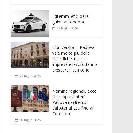
e
itt
ai
at
ss
d
n
o
b
er
l
s
e
di
k
n
o
A
n
t
I dilemmi etici della
e
di
guida autonoma
o
p
g
dI
vi
23 luglio 2026
k
p
er
n
di
L’Università di Padova
vale molto più delle
classifiche: ricerca,
imprese e lavoro fanno
crescere il territorio
23 luglio 2026
Nomine regionali, ecco
chi rappresenterà
Padova negli enti:
r
dall’Ater all’Esu fino al
Corecom
20 luglio 2026