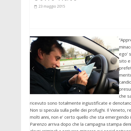
23 maggio 2015
“Appr
minacc
ego’ s
sito e
prefet
merit
candid
presun
che s
ricevuto sono totalmente ingiustificate e denotan
Non si specula sulla pelle dei profughi. Il Veneto,
molti anni, non e’ certo quello che sta emergendo i
Parenzo arriva dopo che la campagna stampa denigr