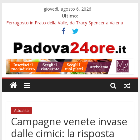
giovedì, agosto 6, 2026
Ultimo:
Ferragosto in Prato della Valle, da Tracy Spencer a Valeria
Rossi: musica e fuochi
Euganea Film Festival 2026: 49 opere e 18 anteprime nei Colli
Euganei
Notturni padovani al Museo della Natura e dell’Uomo: date e
biglietti
Organi in 3D al MUSME: il corpo umano si esplora con i visori
VR
Musei gratis a Padova per tutto agosto: chi entra e quali sedi
visitare
Attualità
Campagne venete invase
dalle cimici: la risposta