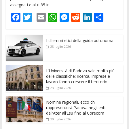
assegnati e altri 85 in
F
T
E
W
M
R
Li
C
ac
w
m
h
e
e
n
o
e
itt
ai
at
ss
d
k
n
I dilemmi etici della guida autonoma
b
er
l
s
e
di
e
di
23 luglio 2026
o
A
n
t
dI
vi
o
p
g
n
di
k
p
er
L’Università di Padova vale molto più
delle classifiche: ricerca, imprese e
lavoro fanno crescere il territorio
23 luglio 2026
Nomine regionali, ecco chi
rappresenterà Padova negli enti:
dall’Ater all’Esu fino al Corecom
20 luglio 2026