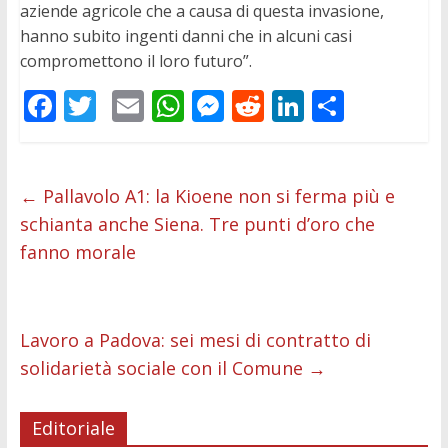
aziende agricole che a causa di questa invasione,
hanno subito ingenti danni che in alcuni casi
compromettono il loro futuro”.
F
T
E
W
M
R
Li
C
ac
w
m
h
e
e
n
o
e
itt
ai
at
ss
d
k
n
b
er
l
s
e
di
e
di
←
Pallavolo A1: la Kioene non si ferma più e
schianta anche Siena. Tre punti d’oro che
o
A
n
t
dI
vi
fanno morale
o
p
g
n
di
k
p
er
Lavoro a Padova: sei mesi di contratto di
solidarietà sociale con il Comune
→
Editoriale