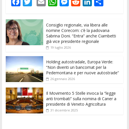
F
T
E
W
M
R
Li
C
ac
w
m
h
e
e
n
o
e
itt
ai
at
ss
d
k
n
Consiglio regionale, via libera alle
b
er
l
s
e
di
e
di
nomine Corecom: c’è la padovana
o
A
n
t
dI
vi
Sabrina Doni. “Entra” anche Ciambetti
già vice presidente regionale
o
p
g
n
di
19 luglio 2026
k
p
er
Holding autostradale, Europa Verde:
“Non diventi un bancomat per la
Pedemontana e per nuove autostrade”
26 gennaio 2026
Il Movimento 5 Stelle invoca la “legge
anti trombati” sulla nomina di Caner a
presidente di Veneto Agricoltura
31 dicembre 2025