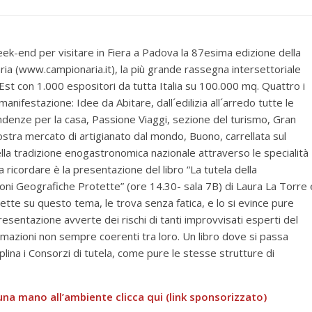
ek-end per visitare in Fiera a Padova la 87esima edizione della
ia (www.campionaria.it), la più grande rassegna intersettoriale
Est con 1.000 espositori da tutta Italia su 100.000 mq. Quattro i
 manifestazione: Idee da Abitare, dall´edilizia all´arredo tutte le
denze per la casa, Passione Viaggi, sezione del turismo, Gran
stra mercato di artigianato dal mondo, Buono, carrellata sul
lla tradizione enogastronomica nazionale attraverso le specialità
ricordare è la presentazione del libro “La tutela della
oni Geografiche Protette” (ore 14.30- sala 7B) di Laura La Torre 
rette su questo tema, le trova senza fatica, e lo si evince pure
resentazione avverte dei rischi di tanti improvvisati esperti del
rmazioni non sempre coerenti tra loro. Un libro dove si passa
lina i Consorzi di tutela, come pure le stesse strutture di
una mano all’ambiente clicca qui (link sponsorizzato)