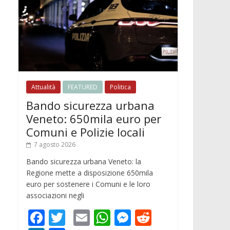
Attualità
FEATURED
Politica
Bando sicurezza urbana
Veneto: 650mila euro per
Comuni e Polizie locali
7 agosto 2026
Bando sicurezza urbana Veneto: la
Regione mette a disposizione 650mila
euro per sostenere i Comuni e le loro
associazioni negli
F
T
E
W
M
R