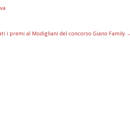
i
ova
i
i
ti i premi al Modigliani del concorso Giano Family