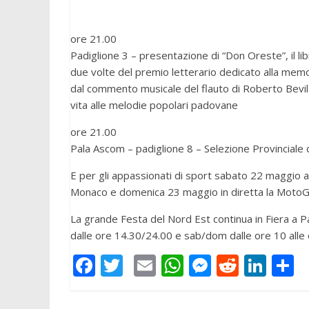
ore 21.00
Padiglione 3 – presentazione di “Don Oreste”, il lib
due volte del premio letterario dedicato alla mem
dal commento musicale del flauto di Roberto Bevilac
vita alle melodie popolari padovane
ore 21.00
Pala Ascom – padiglione 8 – Selezione Provinciale d
E per gli appassionati di sport sabato 22 maggio al
Monaco e domenica 23 maggio in diretta la MotoG
La grande Festa del Nord Est continua in Fiera a 
dalle ore 14.30/24.00 e sab/dom dalle ore 10 alle 
F
T
E
W
M
R
Li
C
ac
w
m
h
e
e
n
o