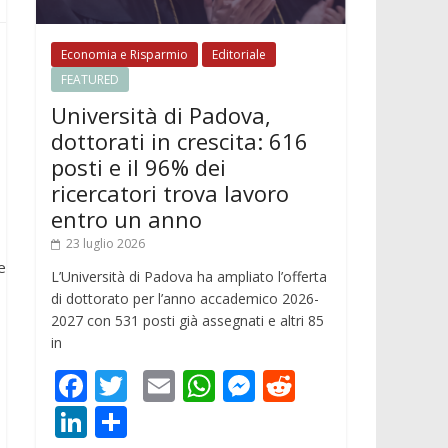
Economia e Risparmio
Editoriale
FEATURED
Università di Padova,
dottorati in crescita: 616
posti e il 96% dei
ricercatori trova lavoro
entro un anno
23 luglio 2026
e
L’Università di Padova ha ampliato l’offerta
di dottorato per l’anno accademico 2026-
2027 con 531 posti già assegnati e altri 85
in
F
T
E
W
M
R
ac
w
m
h
e
e
Li
C