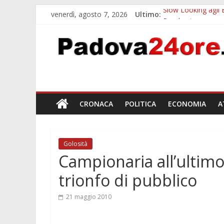
venerdì, agosto 7, 2026
Ultimo:
Slow Looking agli 
Bando sicurezza ur
Sicurezza esodo est
Bonus trasporto p
Notizie di Padova a
CRONACA
POLITICA
ECONOMIA
A
Golosità
Campionaria all’ultim
trionfo di pubblico
21 maggio 2010