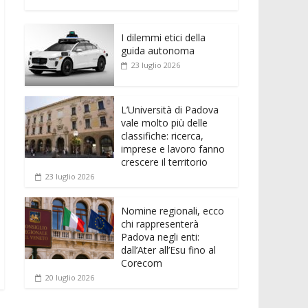
e
itt
ai
at
ss
d
n
o
b
er
l
s
e
di
k
n
o
A
n
t
I dilemmi etici della
e
di
guida autonoma
o
p
g
dI
vi
23 luglio 2026
k
p
er
n
di
L’Università di Padova
vale molto più delle
classifiche: ricerca,
imprese e lavoro fanno
crescere il territorio
23 luglio 2026
Nomine regionali, ecco
chi rappresenterà
Padova negli enti:
dall’Ater all’Esu fino al
Corecom
20 luglio 2026