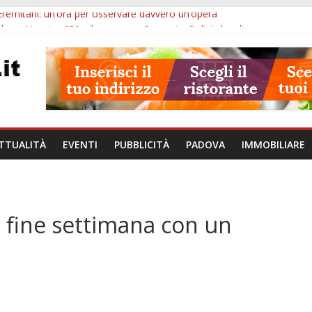
Eremitani: un’ora per osservare davvero un’opera
bana Veneto: 650mila euro per Comuni e Polizie locali
ivo Padova: più controlli su strade, stazioni e treni
ubblico Veneto: 200 euro per l’abbonamento annuale
lle ore 10: arresto, fermata Busitalia e tregua dal caldo
TTUALITÀ
EVENTI
PUBBLICITÀ
PADOVA
IMMOBILIARE
o fine settimana con un