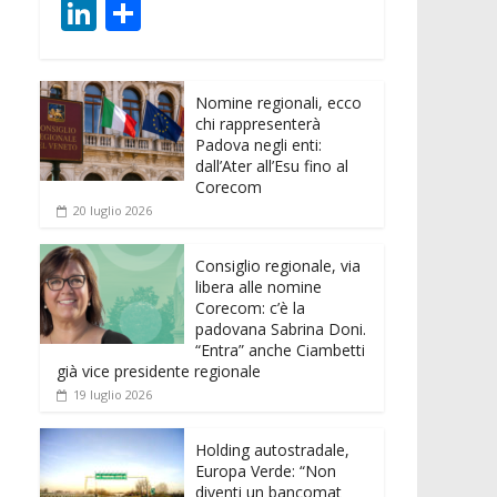
ac
w
m
h
e
e
Li
C
e
itt
ai
at
ss
d
n
o
b
er
l
s
e
di
k
n
o
A
n
t
Nomine regionali, ecco
e
di
chi rappresenterà
o
p
g
dI
vi
Padova negli enti:
dall’Ater all’Esu fino al
k
p
er
n
di
Corecom
20 luglio 2026
Consiglio regionale, via
libera alle nomine
Corecom: c’è la
padovana Sabrina Doni.
“Entra” anche Ciambetti
già vice presidente regionale
19 luglio 2026
Holding autostradale,
Europa Verde: “Non
diventi un bancomat