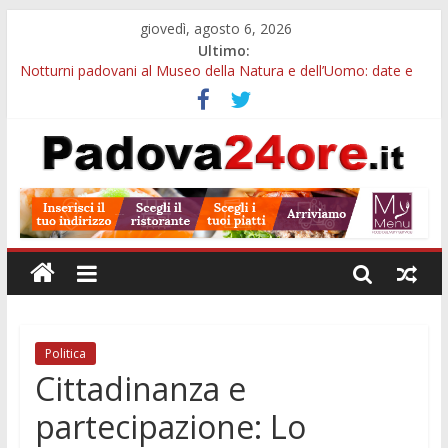
giovedì, agosto 6, 2026
Ultimo:
Notturni padovani al Museo della Natura e dell’Uomo: date e
biglietti
Slow Looking agli Eremitani: un’ora per osservare davvero
un’opera
Orto Botanico Padova: visite ed escursioni fino a settembre
Concorso Università di Padova: 5 funzionari, domande entro il
7 agosto
Euganea Film Festival 2026: 49 opere e 18 anteprime nei Colli
Euganei
Politica
Cittadinanza e
partecipazione: Lo