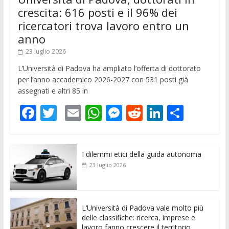
crescita: 616 posti e il 96% dei
ricercatori trova lavoro entro un
anno
23 luglio 2026
L’Università di Padova ha ampliato l’offerta di dottorato
per l’anno accademico 2026-2027 con 531 posti già
assegnati e altri 85 in
F
T
E
W
M
R
Li
C
ac
w
m
h
e
e
n
o
e
itt
ai
at
ss
d
k
n
I dilemmi etici della guida autonoma
b
er
l
s
e
di
e
di
23 luglio 2026
o
A
n
t
dI
vi
o
p
g
n
di
k
p
er
L’Università di Padova vale molto più
delle classifiche: ricerca, imprese e
lavoro fanno crescere il territorio