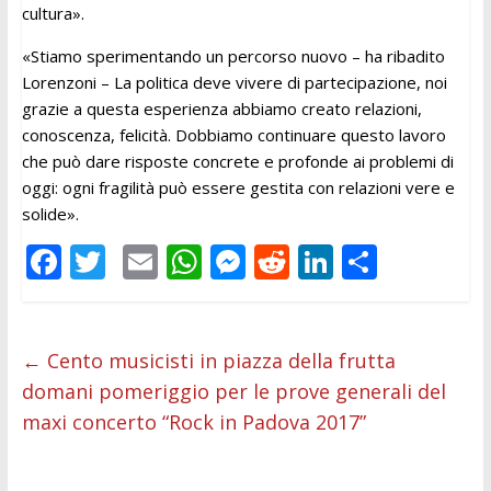
cultura».
«Stiamo sperimentando un percorso nuovo – ha ribadito
Lorenzoni – La politica deve vivere di partecipazione, noi
grazie a questa esperienza abbiamo creato relazioni,
conoscenza, felicità. Dobbiamo continuare questo lavoro
che può dare risposte concrete e profonde ai problemi di
oggi: ogni fragilità può essere gestita con relazioni vere e
solide».
F
T
E
W
M
R
Li
C
ac
w
m
h
e
e
n
o
e
itt
ai
at
ss
d
k
n
b
er
l
s
e
di
e
di
←
Cento musicisti in piazza della frutta
domani pomeriggio per le prove generali del
o
A
n
t
dI
vi
maxi concerto “Rock in Padova 2017”
o
p
g
n
di
k
p
er