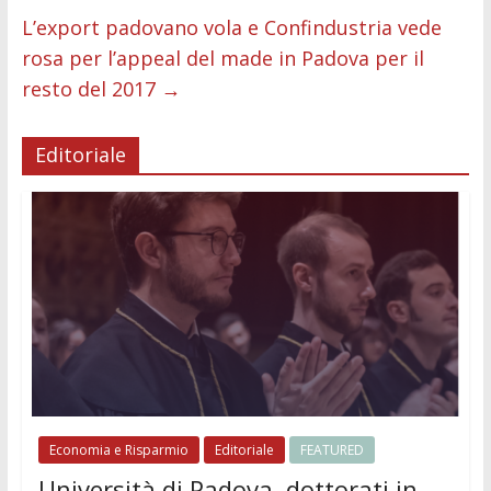
L’export padovano vola e Confindustria vede
rosa per l’appeal del made in Padova per il
resto del 2017
→
Editoriale
Economia e Risparmio
Editoriale
FEATURED
Università di Padova, dottorati in