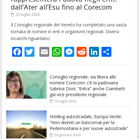
dall’Ater all’Esu fino al Corecom
20 luglio 2026
Il Consiglio regionale del Veneto ha completato una vasta
tornata di nomine in enti e organismi regionali. Diversi
incarichi riguardano
F
T
E
W
M
R
Li
C
ac
w
m
h
e
e
n
o
e
itt
ai
at
ss
d
k
n
Consiglio regionale, via libera alle
b
er
l
s
e
di
e
di
nomine Corecom: c’è la padovana
o
A
n
t
dI
vi
Sabrina Doni. “Entra” anche Ciambetti
già vice presidente regionale
o
p
g
n
di
19 luglio 2026
k
p
er
Holding autostradale, Europa Verde:
“Non diventi un bancomat per la
Pedemontana e per nuove autostrade”
26 gennaio 2026