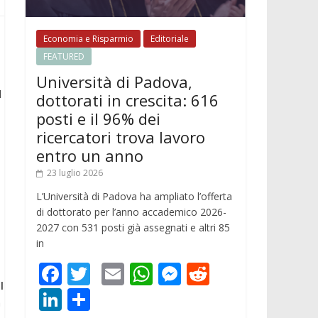
Economia e Risparmio
Editoriale
FEATURED
5
Università di Padova,
l
dottorati in crescita: 616
posti e il 96% dei
ricercatori trova lavoro
entro un anno
23 luglio 2026
L’Università di Padova ha ampliato l’offerta
di dottorato per l’anno accademico 2026-
2027 con 531 posti già assegnati e altri 85
in
F
T
E
W
M
R
il
ac
w
m
h
e
e
Li
C
a