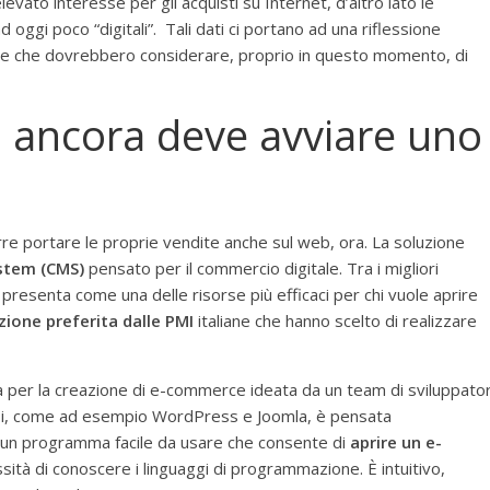
ato interesse per gli acquisti su Internet, d’altro lato le
oggi poco “digitali”. Tali dati ci portano ad una riflessione
se che dovrebbero considerare, proprio in questo momento, di
i ancora deve avviare uno
rre portare le proprie vendite anche sul web, ora. La soluzione
stem (CMS)
pensato per il commercio digitale. Tra i migliori
 presenta come una delle risorse più efficaci per chi vuole aprire
zione preferita dalle PMI
italiane che hanno scelto di realizzare
a per la creazione di e-commerce ideata da un team di sviluppator
mosi, come ad esempio WordPress e Joomla, è pensata
 un programma facile da usare che consente di
aprire un e-
ssità di conoscere i linguaggi di programmazione. È intuitivo,