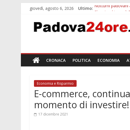
giovedì, agosto 6, 2026
Ultimo:
Notturni padovani a
Slow Looking agli 
Orto Botanico Pado
Concorso Universit
Euganea Film Festi
CRONACA
POLITICA
ECONOMIA
A
Economia e Risparmio
E-commerce, continua i
momento di investire!
17 dicembre 2021