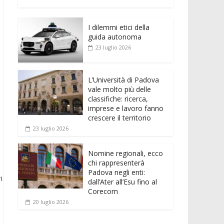
e
itt
ai
at
ss
d
n
o
b
er
l
s
e
di
k
n
o
A
n
t
I dilemmi etici della
e
di
guida autonoma
o
p
g
dI
vi
23 luglio 2026
k
p
er
n
di
L’Università di Padova
vale molto più delle
classifiche: ricerca,
imprese e lavoro fanno
crescere il territorio
23 luglio 2026
Nomine regionali, ecco
chi rappresenterà
Padova negli enti:
i
dall’Ater all’Esu fino al
Corecom
20 luglio 2026