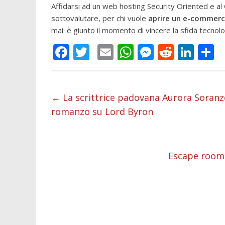
Affidarsi ad un web hosting Security Oriented e 
sottovalutare, per chi vuole
aprire un e-commer
mai: è giunto il momento di vincere la sfida tecnolog
F
T
E
W
M
R
Li
C
ac
w
m
h
e
e
n
o
e
itt
ai
at
ss
d
k
n
b
er
l
s
e
di
e
d
←
La scrittrice padovana Aurora Soranzo
romanzo su Lord Byron
o
A
n
t
dI
v
o
p
g
n
d
k
p
er
Escape room: