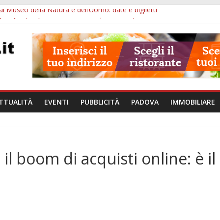
l Museo della Natura e dell’Uomo: date e biglietti
Eremitani: un’ora per osservare davvero un’opera
va: visite ed escursioni fino a settembre
à di Padova: 5 funzionari, domande entro il 7 agosto
val 2026: 49 opere e 18 anteprime nei Colli Euganei
TTUALITÀ
EVENTI
PUBBLICITÀ
PADOVA
IMMOBILIARE
l boom di acquisti online: è il