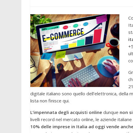
Co
It
st
it
+5
ul
co
Gr
ch
21
digitale italiano sono quello dell’elettronica, della
lista non finisce qui.
L’impennata degli acquisti online
dunque
non si
livelli record nel mercato online, le aziende itali
10% delle imprese in Italia ad oggi vende anche