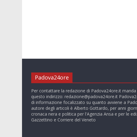
Padova24ore
Per contattare la redazione di Padova24ore.it manda
questo indirizzo:
redazione@padova24ore.it
Padova24
di informazione focalizzato su quanto avviene a Pado
autore degli articoli è Alberto Gottardo, per anni giorn
cronaca nera e politica per l'Agenzia Ansa e per le ediz
Gazzettino e Corriere del Veneto