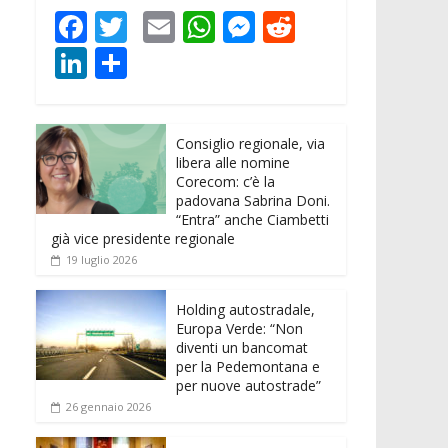
F
T
E
W
M
R
ac
w
m
h
e
e
Li
C
e
itt
ai
at
ss
d
n
o
b
er
l
s
e
di
k
n
o
A
n
t
Consiglio regionale, via
e
di
libera alle nomine
o
p
g
dI
vi
Corecom: c’è la
padovana Sabrina Doni.
k
p
er
n
di
“Entra” anche Ciambetti
già vice presidente regionale
19 luglio 2026
Holding autostradale,
Europa Verde: “Non
diventi un bancomat
per la Pedemontana e
per nuove autostrade”
26 gennaio 2026