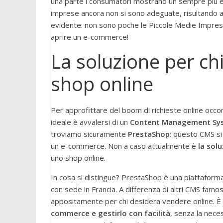
una parte i consumatori mostrano un sempre più elev
imprese ancora non si sono adeguate, risultando ad 
evidente: non sono poche le Piccole Medie Impre
aprire un e-commerce!
La soluzione per ch
shop online
Per approfittare del boom di richieste online occo
ideale è avvalersi di un
Content Management Sy
troviamo sicuramente
PrestaShop
: questo CMS si
un e-commerce. Non a caso attualmente è
la solu
uno shop online.
In cosa si distingue? PrestaShop è una piattaform
con sede in Francia. A differenza di altri CMS fa
appositamente per chi desidera vendere online. È
commerce e gestirlo con facilità
, senza la nece