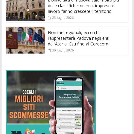
k
p
er
delle classifiche: ricerca, imprese e
lavoro fanno crescere il territorio
23 luglio 2026
Nomine regionali, ecco chi
rappresenterà Padova negli enti:
dall’Ater all’Esu fino al Corecom
20 luglio 2026