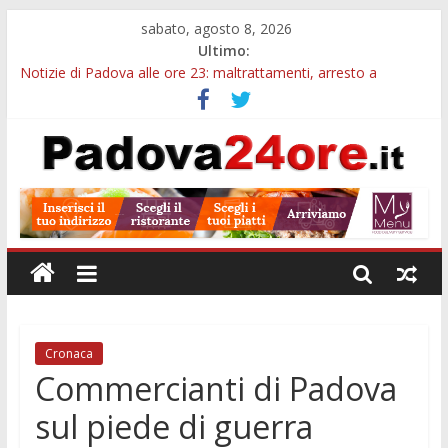
sabato, agosto 8, 2026
Ultimo:
Notizie di Padova alle ore 23: maltrattamenti, arresto a
Limena e progetto Cool Shop
Notizie di Padova alle ore 23: chiuso un circolo in via dei Colli e
rimborsi skipass
Restauro 2026, chiuse le domande: 2,5 milioni per formare
nuove competenze in Veneto
Calici di Stelle Arzergrande: astronomia, musica e sapori al
Casone Azzurro
Notizie di Padova alle ore 10: censimento a Monselice, arresto
antidroga e siccità
Cronaca
Commercianti di Padova
sul piede di guerra