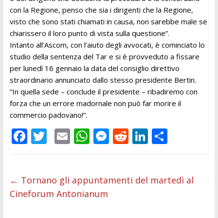
con la Regione, penso che sia i dirigenti che la Regione,
visto che sono stati chiamati in causa, non sarebbe male se
chiarissero il loro punto di vista sulla questione”.
Intanto all’Ascom, con l’aiuto degli avvocati, è cominciato lo
studio della sentenza del Tar e si è provveduto a fissare
per lunedì 16 gennaio la data del consiglio direttivo
straordinario annunciato dallo stesso presidente Bertin.
“In quella sede – conclude il presidente – ribadiremo con
forza che un errore madornale non può far morire il
commercio padovano!”.
F
T
E
W
M
R
Li
C
ac
w
m
h
e
e
n
o
e
itt
ai
at
ss
d
k
n
b
er
l
s
e
di
e
di
←
Tornano gli appuntamenti del martedì al
Cineforum Antonianum
o
A
n
t
dI
vi
o
p
g
n
di