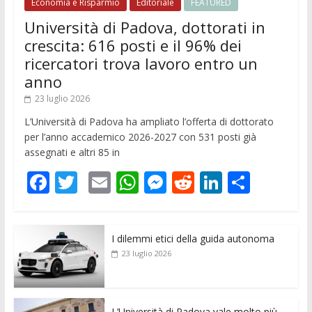
Economia e Risparmio
Editoriale
FEATURED
Università di Padova, dottorati in
crescita: 616 posti e il 96% dei
ricercatori trova lavoro entro un
anno
23 luglio 2026
L’Università di Padova ha ampliato l’offerta di dottorato
per l’anno accademico 2026-2027 con 531 posti già
assegnati e altri 85 in
F
T
E
W
M
R
Li
C
ac
w
m
h
e
e
n
o
e
itt
ai
at
ss
d
k
n
I dilemmi etici della guida autonoma
b
er
l
s
e
di
e
di
23 luglio 2026
o
A
n
t
dI
vi
o
p
g
n
di
L’Università di Padova vale molto più