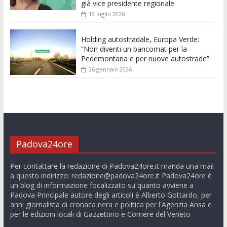
già vice presidente regionale
19 luglio 2026
Holding autostradale, Europa Verde:
“Non diventi un bancomat per la
Pedemontana e per nuove autostrade”
26 gennaio 2026
Padova24ore
Per contattare la redazione di Padova24ore.it manda una mail
a questo indirizzo:
redazione@padova24ore.it
Padova24ore è
un blog di informazione focalizzato su quanto avviene a
Padova Principale autore degli articoli è Alberto Gottardo, per
anni giornalista di cronaca nera e politica per l'Agenzia Ansa e
per le edizioni locali di Gazzettino e Corriere del Veneto