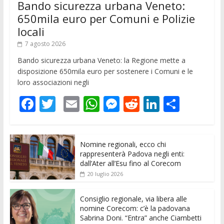
Bando sicurezza urbana Veneto:
650mila euro per Comuni e Polizie
locali
7 agosto 2026
Bando sicurezza urbana Veneto: la Regione mette a
disposizione 650mila euro per sostenere i Comuni e le
loro associazioni negli
F
T
E
W
M
R
Li
C
ac
w
m
h
e
e
n
o
e
itt
ai
at
ss
d
k
n
Nomine regionali, ecco chi
b
er
l
s
e
di
e
di
rappresenterà Padova negli enti:
o
A
n
t
dI
vi
dall’Ater all’Esu fino al Corecom
20 luglio 2026
o
p
g
n
di
k
p
er
Consiglio regionale, via libera alle
nomine Corecom: c’è la padovana
Sabrina Doni. “Entra” anche Ciambetti