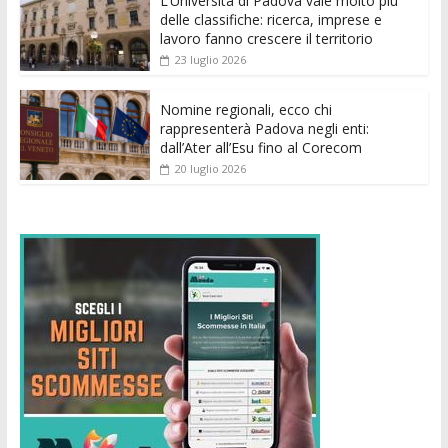
k
p
er
L’Università di Padova vale molto più
delle classifiche: ricerca, imprese e
lavoro fanno crescere il territorio
23 luglio 2026
Nomine regionali, ecco chi
rappresenterà Padova negli enti:
dall’Ater all’Esu fino al Corecom
20 luglio 2026