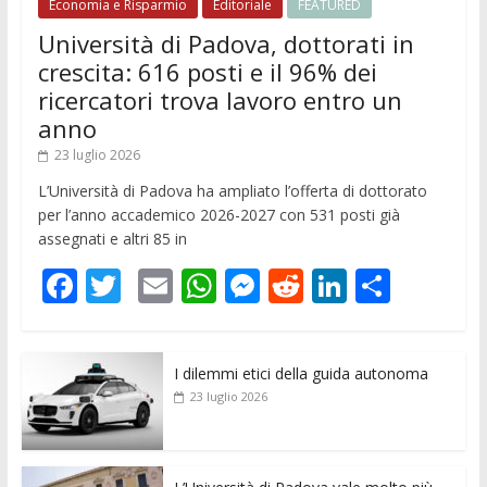
Economia e Risparmio
Editoriale
FEATURED
Università di Padova, dottorati in
crescita: 616 posti e il 96% dei
ricercatori trova lavoro entro un
anno
23 luglio 2026
L’Università di Padova ha ampliato l’offerta di dottorato
per l’anno accademico 2026-2027 con 531 posti già
assegnati e altri 85 in
F
T
E
W
M
R
Li
C
ac
w
m
h
e
e
n
o
e
itt
ai
at
ss
d
k
n
I dilemmi etici della guida autonoma
b
er
l
s
e
di
e
di
23 luglio 2026
o
A
n
t
dI
vi
o
p
g
n
di