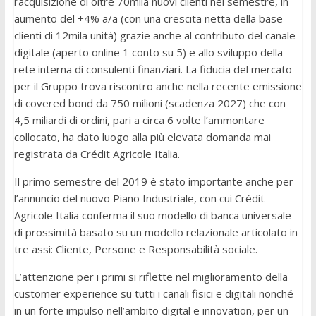
l’acquisizione di oltre 70mila nuovi clienti nel semestre, in
aumento del +4% a/a (con una crescita netta della base
clienti di 12mila unità) grazie anche al contributo del canale
digitale (aperto online 1 conto su 5) e allo sviluppo della
rete interna di consulenti finanziari. La fiducia del mercato
per il Gruppo trova riscontro anche nella recente emissione
di covered bond da 750 milioni (scadenza 2027) che con
4,5 miliardi di ordini, pari a circa 6 volte l’ammontare
collocato, ha dato luogo alla più elevata domanda mai
registrata da Crédit Agricole Italia.
Il primo semestre del 2019 è stato importante anche per
l’annuncio del nuovo Piano Industriale, con cui Crédit
Agricole Italia conferma il suo modello di banca universale
di prossimità basato su un modello relazionale articolato in
tre assi: Cliente, Persone e Responsabilità sociale.
L’attenzione per i primi si riflette nel miglioramento della
customer experience su tutti i canali fisici e digitali nonché
in un forte impulso nell’ambito digital e innovation, per un