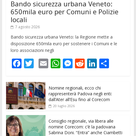
Bando sicurezza urbana Veneto:
650mila euro per Comuni e Polizie
locali
7 agosto 2026
Bando sicurezza urbana Veneto: la Regione mette a
disposizione 650mila euro per sostenere i Comuni e le
loro associazioni negli
F
T
E
W
M
R
Li
C
ac
w
m
h
e
e
n
o
e
itt
ai
at
ss
d
k
n
Nomine regionali, ecco chi
b
er
l
s
e
di
e
di
rappresenterà Padova negli enti:
o
A
n
t
dI
vi
dall’Ater all’Esu fino al Corecom
20 luglio 2026
o
p
g
n
di
k
p
er
Consiglio regionale, via libera alle
nomine Corecom: c’è la padovana
Sabrina Doni. “Entra” anche Ciambetti