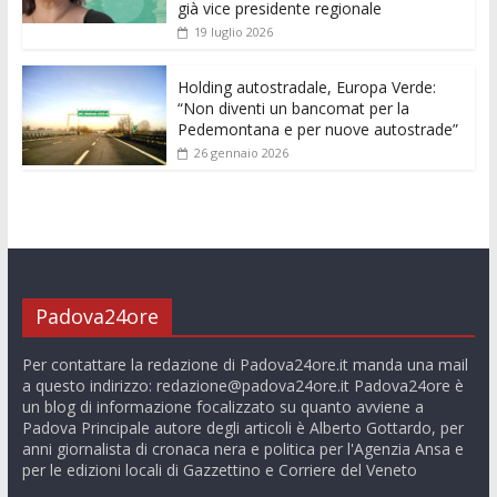
già vice presidente regionale
19 luglio 2026
Holding autostradale, Europa Verde:
“Non diventi un bancomat per la
Pedemontana e per nuove autostrade”
26 gennaio 2026
Padova24ore
Per contattare la redazione di Padova24ore.it manda una mail
a questo indirizzo:
redazione@padova24ore.it
Padova24ore è
un blog di informazione focalizzato su quanto avviene a
Padova Principale autore degli articoli è Alberto Gottardo, per
anni giornalista di cronaca nera e politica per l'Agenzia Ansa e
per le edizioni locali di Gazzettino e Corriere del Veneto