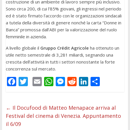
costruzione di un ambiente di lavoro sempre più inclusivo.
Sono circa 200, di cui l’85% giovani, gli ingressi nel periodo
ed è stato firmato l’accordo con le organizzazioni sindacali
a tutela della diversità di genere nonché la carta “Donne in
Banca” promossa dall’ABI per la valorizzazione del ruolo
femminile in azienda.
A livello globale il
Gruppo Crédit Agricole
ha ottenuto un
utile netto semestrale di 3,281 miliardi, segnando una
crescita dell’attività in tutti i settori nonostante la forte
concorrenza sul mercato.
F
T
E
W
M
R
Li
C
ac
w
m
h
e
e
n
o
e
itt
ai
at
ss
d
k
n
b
er
l
s
e
di
e
di
←
Il Docufood di Matteo Menapace arriva al
Festival del cinema di Venezia. Appuntamento
o
A
n
t
dI
vi
il 6/09
o
p
g
n
di