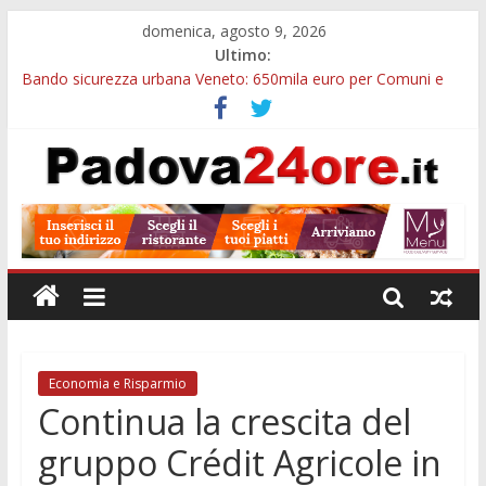
domenica, agosto 9, 2026
Ultimo:
Bando sicurezza urbana Veneto: 650mila euro per Comuni e
Polizie locali
Restauro 2026, chiuse le domande: 2,5 milioni per formare
nuove competenze in Veneto
Calici di Stelle Arzergrande: astronomia, musica e sapori al
Casone Azzurro
Notizie di Padova alle ore 10: censimento a Monselice, arresto
antidroga e siccità
Notizie di Padova alle ore 23: maltrattamenti, arresto a
Limena e progetto Cool Shop
Economia e Risparmio
Continua la crescita del
gruppo Crédit Agricole in