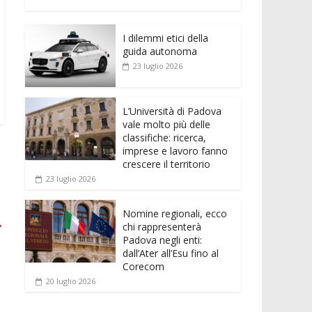
e
itt
ai
at
ss
d
n
o
b
er
l
s
e
di
k
n
o
A
n
t
I dilemmi etici della
e
di
guida autonoma
o
p
g
dI
vi
23 luglio 2026
k
p
er
n
di
L’Università di Padova
vale molto più delle
classifiche: ricerca,
imprese e lavoro fanno
crescere il territorio
23 luglio 2026
Nomine regionali, ecco
→
chi rappresenterà
Padova negli enti:
dall’Ater all’Esu fino al
Corecom
20 luglio 2026