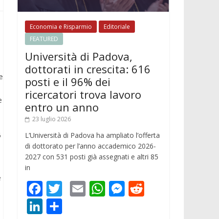
Economia e Risparmio
Editoriale
FEATURED
Università di Padova,
dottorati in crescita: 616
e
posti e il 96% dei
ricercatori trova lavoro
e
entro un anno
23 luglio 2026
6
L’Università di Padova ha ampliato l’offerta
di dottorato per l’anno accademico 2026-
2027 con 531 posti già assegnati e altri 85
in
e
F
T
E
W
M
R
ac
w
m
h
e
e
Li
C