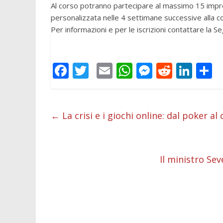
Al corso potranno partecipare al massimo 15 impre
personalizzata nelle 4 settimane successive alla c
Per informazioni e per le iscrizioni contattare la
F
T
E
W
M
R
Li
C
ac
w
m
h
e
e
n
o
e
itt
ai
at
ss
d
k
n
b
er
l
s
e
di
e
d
←
La crisi e i giochi online: dal poker al 
o
A
n
t
dI
v
o
p
g
n
d
Il ministro Se
k
p
er