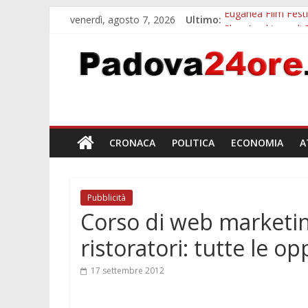
venerdì, agosto 7, 2026
Ultimo:
Euganea Film Festi
Slow Looking agli 
Notizie di Padova a
Orto Botanico Pado
Concorso Universit
CRONACA
POLITICA
ECONOMIA
A
Pubblicità
Corso di web marketin
ristoratori: tutte le op
17 settembre 2012