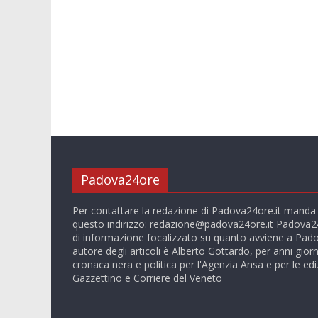
Padova24ore
Per contattare la redazione di Padova24ore.it manda
questo indirizzo:
redazione@padova24ore.it
Padova24
di informazione focalizzato su quanto avviene a Pado
autore degli articoli è Alberto Gottardo, per anni giorn
cronaca nera e politica per l'Agenzia Ansa e per le ediz
Gazzettino e Corriere del Veneto