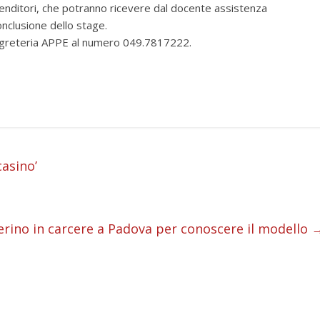
nditori, che potranno ricevere dal docente assistenza
onclusione dello stage.
 Segreteria APPE al numero 049.7817222.
i
casino’
i
i
verino in carcere a Padova per conoscere il modello