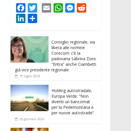
F
T
E
W
M
R
ac
w
m
h
e
e
Li
C
e
itt
ai
at
ss
d
n
o
b
er
l
s
e
di
k
n
o
A
n
t
Consiglio regionale, via
e
di
libera alle nomine
o
p
g
dI
vi
Corecom: c’è la
padovana Sabrina Doni.
k
p
er
n
di
“Entra” anche Ciambetti
già vice presidente regionale
19 luglio 2026
Holding autostradale,
Europa Verde: “Non
diventi un bancomat
per la Pedemontana e
per nuove autostrade”
26 gennaio 2026