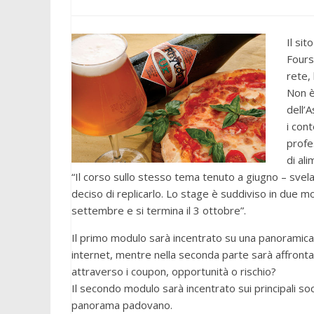
Il sit
Fours
rete,
Non è
dell’
i con
profe
di al
“Il corso sullo stesso tema tenuto a giugno – sve
deciso di replicarlo. Lo stage è suddiviso in due mo
settembre e si termina il 3 ottobre”.
Il primo modulo sarà incentrato su una panoramica 
internet, mentre nella seconda parte sarà affrontat
attraverso i coupon, opportunità o rischio?
Il secondo modulo sarà incentrato sui principali so
panorama padovano.