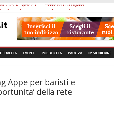
val 2026: 49 opere e 18 anteprime nei Colli Euganei
Eremitani: un’ora per osservare davvero un’opera
lle ore 21: lavoratore morto, credito sul gasolio e IA nei Comuni
va: visite ed escursioni fino a settembre
à di Padova: 5 funzionari, domande entro il 7 agosto
TTUALITÀ
EVENTI
PUBBLICITÀ
PADOVA
IMMOBILIARE
g Appe per baristi e
portunita’ della rete