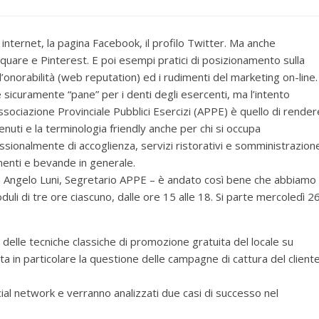
o internet, la pagina Facebook, il profilo Twitter. Ma anche
quare e Pinterest. E poi esempi pratici di posizionamento sulla
 l’onorabilità (web reputation) ed i rudimenti del marketing on-line.
 sicuramente “pane” per i denti degli esercenti, ma l’intento
Associazione Provinciale Pubblici Esercizi (APPE) è quello di render
tenuti e la terminologia friendly anche per chi si occupa
ssionalmente di accoglienza, servizi ristorativi e somministrazion
imenti e bevande in generale.
la Angelo Luni, Segretario APPE – è andato così bene che abbiamo
duli di tre ore ciascuno, dalle ore 15 alle 18. Si parte mercoledì 2
delle tecniche classiche di promozione gratuita del locale su
a in particolare la questione delle campagne di cattura del client
cial network e verranno analizzati due casi di successo nel