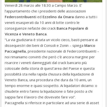
Venerdì 28 marzo alle 18:30 a Campo Marzo. E’
l’appuntamento che i presidenti delle associazioni
Federcontribuenti
ed
Ezzelino da Onara
danno a tutti i
veneti esasperati da 10 anni di lotte contro le
conseguenze nefaste dei crack
Banca Popolare di
Vicenza e Veneto Banca
.
“La via giudiziaria è stata un vicolo cieco, basti pensare ai
dissequestri dei beni di Consoli e Zonin – spiega
Marco
Paccagnella
, presidente nazionale di Federcontribuenti –
noi rimaniamo convinti che però c’è ancora margine per
risarcire i veneti danneggiati dal crack bancario più
colossale della storia di quest’area del Paese e questa
possibilità sta nella rapida chiusura della liquidazione di
Veneto Banca, una procedura che dura da 10 anni, un
tempo enorme e quasi sospetto. Ai liquidatori diciamo: o
chiudete entro l’anno la liquidazione o fate posto a chi
sappia fare il lavoro che dovevate fare voi”.
Paccagnella si riferisce in particolare ad una serie di asset