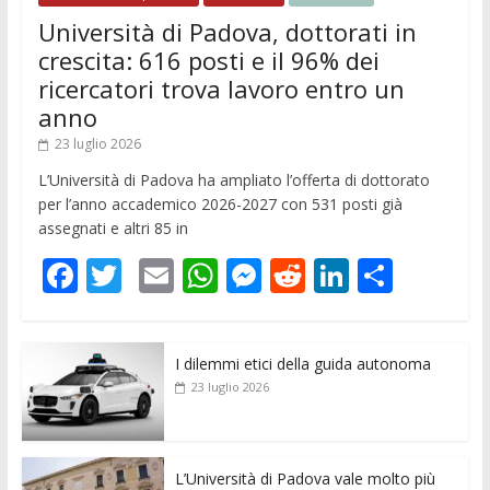
Università di Padova, dottorati in
crescita: 616 posti e il 96% dei
ricercatori trova lavoro entro un
anno
23 luglio 2026
L’Università di Padova ha ampliato l’offerta di dottorato
per l’anno accademico 2026-2027 con 531 posti già
assegnati e altri 85 in
F
T
E
W
M
R
Li
C
ac
w
m
h
e
e
n
o
e
itt
ai
at
ss
d
k
n
I dilemmi etici della guida autonoma
b
er
l
s
e
di
e
di
23 luglio 2026
o
A
n
t
dI
vi
o
p
g
n
di
k
p
er
L’Università di Padova vale molto più