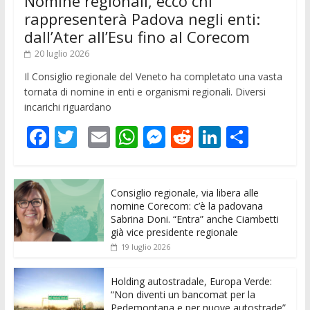
Nomine regionali, ecco chi
rappresenterà Padova negli enti:
dall’Ater all’Esu fino al Corecom
20 luglio 2026
Il Consiglio regionale del Veneto ha completato una vasta
tornata di nomine in enti e organismi regionali. Diversi
incarichi riguardano
F
T
E
W
M
R
Li
C
ac
w
m
h
e
e
n
o
e
itt
ai
at
ss
d
k
n
Consiglio regionale, via libera alle
b
er
l
s
e
di
e
di
nomine Corecom: c’è la padovana
o
A
n
t
dI
vi
Sabrina Doni. “Entra” anche Ciambetti
già vice presidente regionale
o
p
g
n
di
19 luglio 2026
k
p
er
Holding autostradale, Europa Verde:
“Non diventi un bancomat per la
Pedemontana e per nuove autostrade”