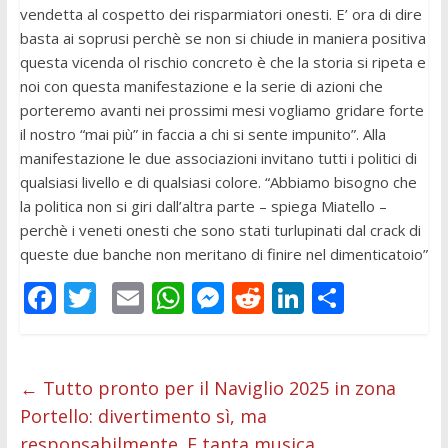
vendetta al cospetto dei risparmiatori onesti. E’ ora di dire
basta ai soprusi perchè se non si chiude in maniera positiva
questa vicenda ol rischio concreto è che la storia si ripeta e
noi con questa manifestazione e la serie di azioni che
porteremo avanti nei prossimi mesi vogliamo gridare forte
il nostro “mai più” in faccia a chi si sente impunito”. Alla
manifestazione le due associazioni invitano tutti i politici di
qualsiasi livello e di qualsiasi colore. “Abbiamo bisogno che
la politica non si giri dall’altra parte – spiega Miatello –
perchè i veneti onesti che sono stati turlupinati dal crack di
queste due banche non meritano di finire nel dimenticatoio”
F
T
E
W
M
R
Li
C
ac
w
m
h
e
e
n
o
e
itt
ai
at
ss
d
k
n
b
er
l
s
e
di
e
di
←
Tutto pronto per il Naviglio 2025 in zona
Portello: divertimento sì, ma
o
A
n
t
dI
vi
responsabilmente. E tanta musica