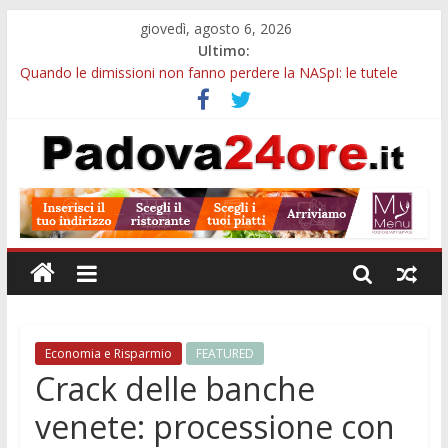
giovedì, agosto 6, 2026
Ultimo:
Quando le dimissioni non fanno perdere la NASpI: le tutele
previste nei casi di violenza di genere
Ferragosto in Prato della Valle, da Tracy Spencer a Valeria
Rossi: musica e fuochi
Notizie di Padova ore 10: Hiroshima, nuovo corso MedTech,
viabilità e imprese sui mercati esteri
Notizie di Padova alle ore 21: SIT torna all’utile, crescono le
auto nuove e concorsi comunali
Transizione 4.0, più tempo alle imprese del Padovano:
prorogate le comunicazioni sugli investimenti
Economia e Risparmio
FEATURED
Crack delle banche
venete: processione con