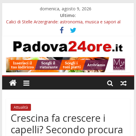
domenica, agosto 9, 2026
Ultimo:
Calici di Stelle Arzergrande: astronomia, musica e sapori al
Casone Azzurro
Campo San Martino, il Museo della civiltà contadina apre gratis
durante la sagra
Notizie di Padova alle ore 10: Notte del Volo sold out, Tribano
e festa oggi a Teolo
Teatro per famiglie a Loreggia, la Bella Addormentata arriva
sul palco domenica sera
Restauro 2026, chiuse le domande: 2,5 milioni per formare
nuove competenze in Veneto
Attualità
Crescina fa crescere i
capelli? Secondo procura