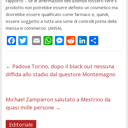
rapporto – se le affermazioni dell’azienda fossero vere il
prodotto non potrebbe essere definito un cosmetico ma
dovrebbe essere qualificato come farmaco e, quindi,
essere soggetto a tutta una serie di controlli prima della
messa in commercio. (ANSA).
F
T
E
W
M
R
Li
C
ac
w
m
h
e
e
n
o
e
itt
ai
at
ss
d
k
n
b
er
l
s
e
di
e
di
←
Padova Torino, dopo il black out nessuna
diffida allo stadio dal questore Montemagno
o
A
n
t
dI
vi
o
p
g
n
di
k
p
er
Michael Zampieron salutato a Mestrino da
quasi mille persone
→
Editoriale