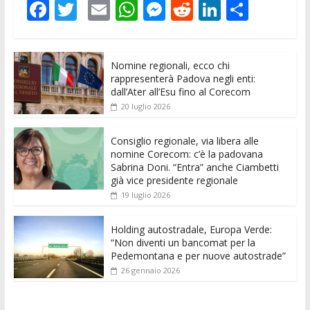
F
T
E
W
M
R
Li
C
ac
w
m
h
e
e
n
o
e
itt
ai
at
ss
d
k
n
Nomine regionali, ecco chi
b
er
l
s
e
di
e
di
rappresenterà Padova negli enti:
o
A
n
t
dI
vi
dall’Ater all’Esu fino al Corecom
20 luglio 2026
o
p
g
n
di
k
p
er
Consiglio regionale, via libera alle
nomine Corecom: c’è la padovana
Sabrina Doni. “Entra” anche Ciambetti
già vice presidente regionale
19 luglio 2026
Holding autostradale, Europa Verde:
“Non diventi un bancomat per la
Pedemontana e per nuove autostrade”
26 gennaio 2026