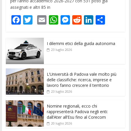
per l’anno accademico 2026-2027 con 531 posti già
assegnati e altri 85 in
F
T
E
W
M
R
Li
C
ac
w
m
h
e
e
n
o
e
itt
ai
at
ss
d
k
n
I dilemmi etici della guida autonoma
b
er
l
s
e
di
e
di
23 luglio 2026
o
A
n
t
dI
vi
o
p
g
n
di
k
p
er
L’Università di Padova vale molto più
delle classifiche: ricerca, imprese e
lavoro fanno crescere il territorio
23 luglio 2026
Nomine regionali, ecco chi
rappresenterà Padova negli enti:
dall’Ater all’Esu fino al Corecom
20 luglio 2026