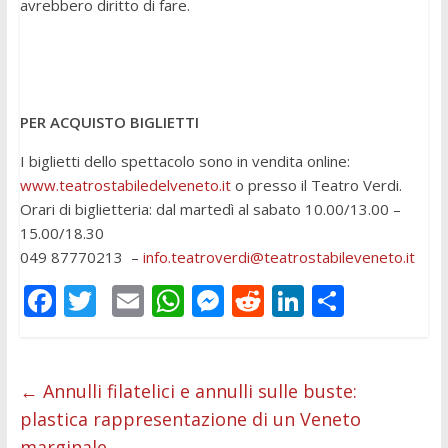
avrebbero diritto di fare.
PER ACQUISTO BIGLIETTI
I biglietti dello spettacolo sono in vendita online:
www.teatrostabiledelveneto.it
o presso il Teatro Verdi.
Orari di biglietteria: dal martedì al sabato 10.00/13.00 –
15.00/18.30
049 87770213 –
info.teatroverdi@teatrostabileveneto.it
F
T
E
W
M
R
Li
C
ac
w
m
h
e
e
n
o
e
itt
ai
at
ss
d
k
n
b
er
l
s
e
di
e
di
←
Annulli filatelici e annulli sulle buste:
plastica rappresentazione di un Veneto
o
A
n
t
dI
vi
marginale