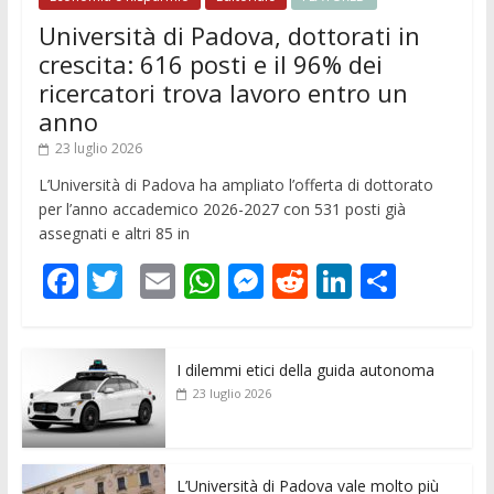
Università di Padova, dottorati in
crescita: 616 posti e il 96% dei
ricercatori trova lavoro entro un
anno
23 luglio 2026
L’Università di Padova ha ampliato l’offerta di dottorato
per l’anno accademico 2026-2027 con 531 posti già
assegnati e altri 85 in
F
T
E
W
M
R
Li
C
ac
w
m
h
e
e
n
o
e
itt
ai
at
ss
d
k
n
I dilemmi etici della guida autonoma
b
er
l
s
e
di
e
di
23 luglio 2026
o
A
n
t
dI
vi
o
p
g
n
di
k
p
er
L’Università di Padova vale molto più