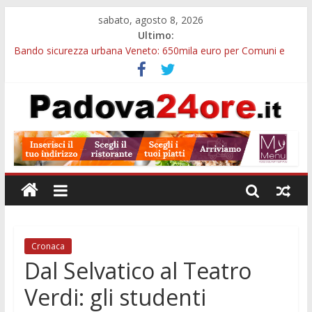
sabato, agosto 8, 2026
Ultimo:
Bando sicurezza urbana Veneto: 650mila euro per Comuni e
Polizie locali
Restauro 2026, chiuse le domande: 2,5 milioni per formare
nuove competenze in Veneto
Calici di Stelle Arzergrande: astronomia, musica e sapori al
Casone Azzurro
Notizie di Padova alle ore 10: censimento a Monselice, arresto
antidroga e siccità
Notizie di Padova alle ore 23: maltrattamenti, arresto a
Limena e progetto Cool Shop
Cronaca
Dal Selvatico al Teatro
Verdi: gli studenti