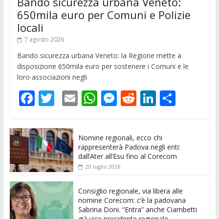
Bando sicurezza urbana Veneto:
650mila euro per Comuni e Polizie
locali
7 agosto 2026
Bando sicurezza urbana Veneto: la Regione mette a
disposizione 650mila euro per sostenere i Comuni e le
loro associazioni negli
F
T
E
W
M
R
Li
C
ac
w
m
h
e
e
n
o
e
itt
ai
at
ss
d
k
n
Nomine regionali, ecco chi
b
er
l
s
e
di
e
di
rappresenterà Padova negli enti:
o
A
n
t
dI
vi
dall’Ater all’Esu fino al Corecom
20 luglio 2026
o
p
g
n
di
k
p
er
Consiglio regionale, via libera alle
nomine Corecom: c’è la padovana
Sabrina Doni. “Entra” anche Ciambetti
già vice presidente regionale