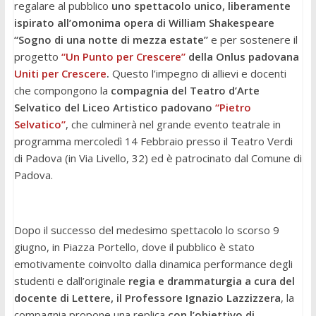
regalare al pubblico
uno spettacolo unico, liberamente
ispirato all’omonima opera di William Shakespeare
“Sogno di una notte di mezza estate”
e per sostenere il
progetto
“Un Punto per Crescere”
della Onlus padovana
Uniti per Crescere
.
Questo l’impegno di allievi e docenti
che compongono la
compagnia del Teatro d’Arte
Selvatico del Liceo Artistico padovano
“Pietro
Selvatico”
, che culminerà nel grande evento teatrale in
programma mercoledì 14 Febbraio presso il Teatro Verdi
di Padova (in Via Livello, 32) ed è patrocinato dal Comune di
Padova.
Dopo il successo del medesimo spettacolo lo scorso 9
giugno, in Piazza Portello, dove il pubblico è stato
emotivamente coinvolto dalla dinamica performance degli
studenti e dall’originale
regia e drammaturgia a cura del
docente di Lettere, il Professore Ignazio Lazzizzera
, la
compagnia propone una replica
con l’obiettivo di