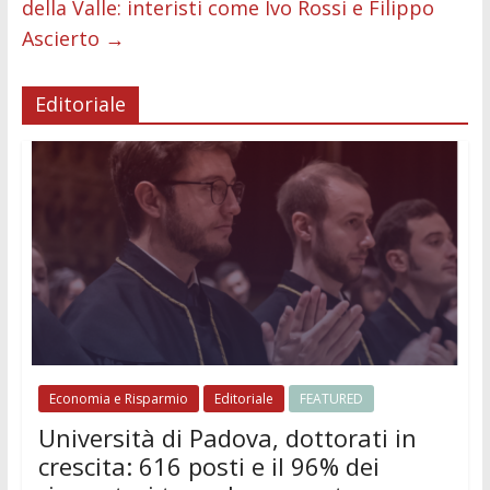
della Valle: interisti come Ivo Rossi e Filippo
Ascierto
→
Editoriale
Economia e Risparmio
Editoriale
FEATURED
Università di Padova, dottorati in
crescita: 616 posti e il 96% dei