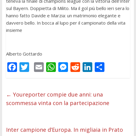
teneva la finale di champions league con la vittoria dell’Inter
sul Bayern. Doppietta di Milito. Ma il gol più bello ieri sera lo
hanno fatto Davide e Marzia: un matrimonio elegante e
davvero bello. In bocca al lupo per il campionato della vita
insieme
Alberto Gottardo
F
T
E
W
M
R
Li
C
ac
w
m
h
e
e
n
o
e
itt
ai
at
ss
d
k
n
b
er
l
s
e
di
e
di
←
Youreporter compie due anni: una
scommessa vinta con la partecipazione
o
A
n
t
dI
vi
o
p
g
n
di
k
p
er
Inter campione d’Europa. In migliaia in Prato