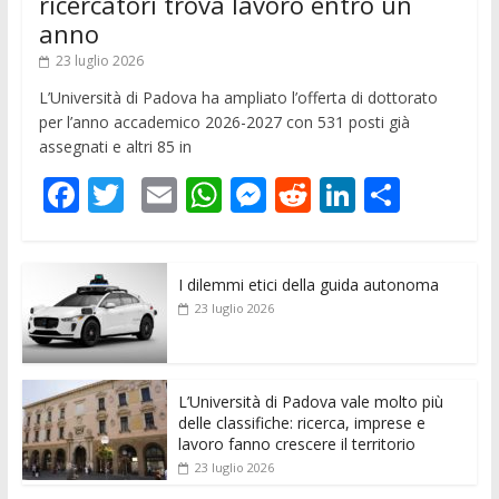
ricercatori trova lavoro entro un
anno
23 luglio 2026
L’Università di Padova ha ampliato l’offerta di dottorato
per l’anno accademico 2026-2027 con 531 posti già
assegnati e altri 85 in
F
T
E
W
M
R
Li
C
ac
w
m
h
e
e
n
o
e
itt
ai
at
ss
d
k
n
I dilemmi etici della guida autonoma
b
er
l
s
e
di
e
di
23 luglio 2026
o
A
n
t
dI
vi
o
p
g
n
di
k
p
er
L’Università di Padova vale molto più
delle classifiche: ricerca, imprese e
lavoro fanno crescere il territorio
23 luglio 2026