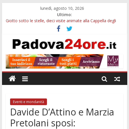
lunedì, agosto 10, 2026
Ultimo:
Giotto sotto le stelle, dieci visite animate alla Cappella degli
Scrovegni a settembre
Notizie di Padova alle ore 23: borse Eni, musei gratuiti e
scadenze universitarie
Concorso Claudio Scimone, 14mila euro ai giovani musicisti:
candidature entro ottobre
Gemellaggi internazionali, 100mila euro ai Comuni veneti:
domande entro il 7 settembre
Alloggi ESU Padova 2026-2027: requisiti, scadenze e domanda
per ottenere un posto letto
Eventi e mondanità
Davide D’Attino e Marzia
Pretolani sposi: