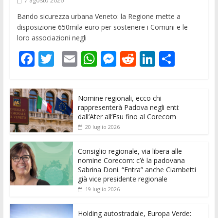
7 agosto 2026
Bando sicurezza urbana Veneto: la Regione mette a
disposizione 650mila euro per sostenere i Comuni e le
loro associazioni negli
F
T
E
W
M
R
Li
C
ac
w
m
h
e
e
n
o
e
itt
ai
at
ss
d
k
n
Nomine regionali, ecco chi
b
er
l
s
e
di
e
di
rappresenterà Padova negli enti:
o
A
n
t
dI
vi
dall’Ater all’Esu fino al Corecom
20 luglio 2026
o
p
g
n
di
k
p
er
Consiglio regionale, via libera alle
nomine Corecom: c’è la padovana
Sabrina Doni. “Entra” anche Ciambetti
già vice presidente regionale
19 luglio 2026
Holding autostradale, Europa Verde: