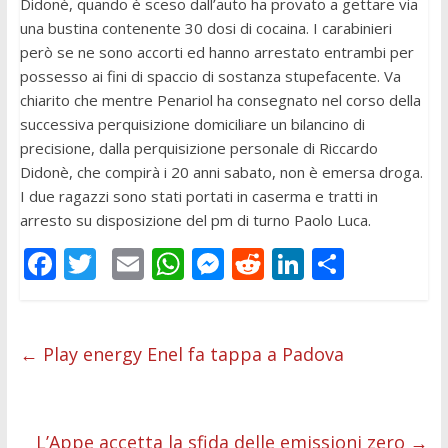
Didonè, quando è sceso dall’auto ha provato a gettare via
una bustina contenente 30 dosi di cocaina. I carabinieri
però se ne sono accorti ed hanno arrestato entrambi per
possesso ai fini di spaccio di sostanza stupefacente. Va
chiarito che mentre Penariol ha consegnato nel corso della
successiva perquisizione domiciliare un bilancino di
precisione, dalla perquisizione personale di Riccardo
Didonè, che compirà i 20 anni sabato, non è emersa droga.
I due ragazzi sono stati portati in caserma e tratti in
arresto su disposizione del pm di turno Paolo Luca.
F
T
E
W
M
R
Li
C
ac
w
m
h
e
e
n
o
e
itt
ai
at
ss
d
k
n
b
er
l
s
e
di
e
di
←
Play energy Enel fa tappa a Padova
o
A
n
t
dI
vi
o
p
g
n
di
L’Appe accetta la sfida delle emissioni zero
→