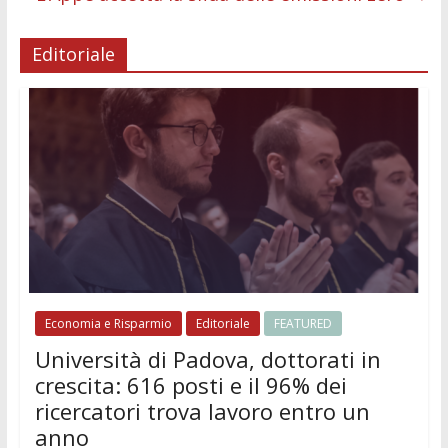
k
p
er
Editoriale
Economia e Risparmio
Editoriale
FEATURED
Università di Padova, dottorati in
crescita: 616 posti e il 96% dei
ricercatori trova lavoro entro un
anno