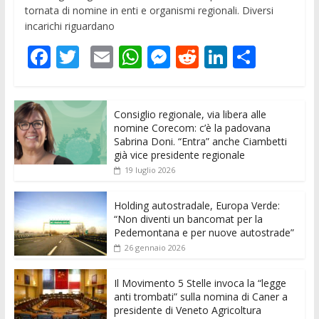
tornata di nomine in enti e organismi regionali. Diversi
incarichi riguardano
F
T
E
W
M
R
Li
C
ac
w
m
h
e
e
n
o
e
itt
ai
at
ss
d
k
n
Consiglio regionale, via libera alle
b
er
l
s
e
di
e
di
nomine Corecom: c’è la padovana
o
A
n
t
dI
vi
Sabrina Doni. “Entra” anche Ciambetti
già vice presidente regionale
o
p
g
n
di
19 luglio 2026
k
p
er
Holding autostradale, Europa Verde:
“Non diventi un bancomat per la
Pedemontana e per nuove autostrade”
26 gennaio 2026
Il Movimento 5 Stelle invoca la “legge
anti trombati” sulla nomina di Caner a
presidente di Veneto Agricoltura