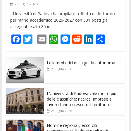
23 luglio 2026
L’Università di Padova ha ampliato l’offerta di dottorato
per l’anno accademico 2026-2027 con 531 posti già
assegnati e altri 85 in
F
T
E
W
M
R
Li
C
ac
w
m
h
e
e
n
o
e
itt
ai
at
ss
d
k
n
I dilemmi etici della guida autonoma
b
er
l
s
e
di
e
di
23 luglio 2026
o
A
n
t
dI
vi
o
p
g
n
di
k
p
er
L’Università di Padova vale molto più
delle classifiche: ricerca, imprese e
lavoro fanno crescere il territorio
23 luglio 2026
Nomine regionali, ecco chi
rappresenterà Padova negli enti: