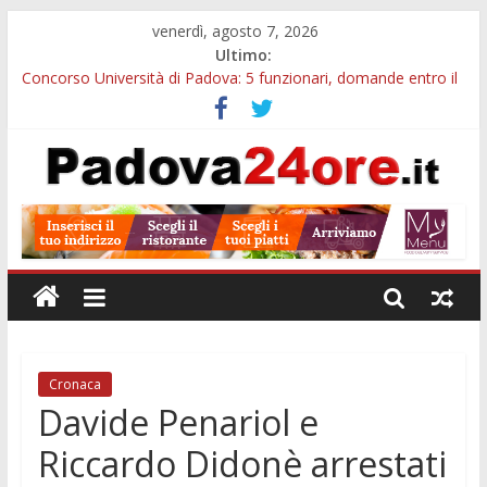
venerdì, agosto 7, 2026
Ultimo:
Concorso Università di Padova: 5 funzionari, domande entro il
7 agosto
Notizie di Padova alle ore 10: arresto, fermata Busitalia e
tregua dal caldo
Slow Looking agli Eremitani: un’ora per osservare davvero
un’opera
Notizie di Padova alle ore 21: lavoratore morto, credito sul
gasolio e IA nei Comuni
Orto Botanico Padova: visite ed escursioni fino a settembre
Cronaca
Davide Penariol e
Riccardo Didonè arrestati