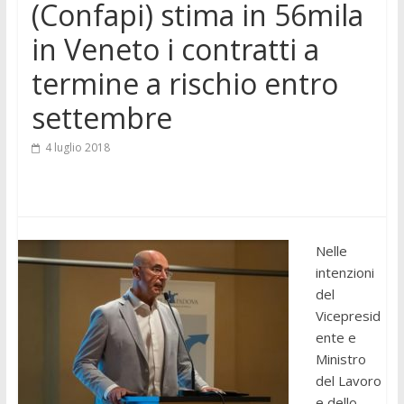
(Confapi) stima in 56mila
in Veneto i contratti a
termine a rischio entro
settembre
4 luglio 2018
Nelle
intenzioni
del
Vicepresid
ente e
Ministro
del Lavoro
e dello