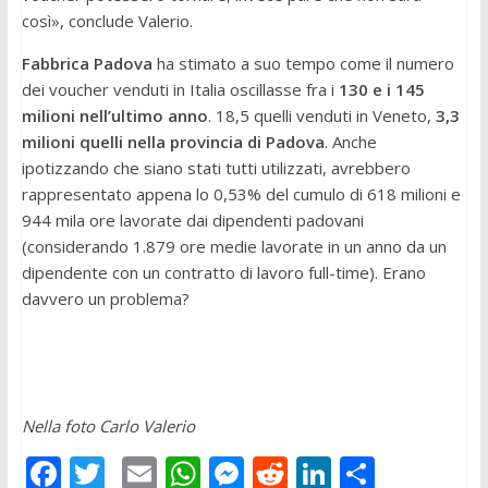
così», conclude Valerio.
Fabbrica Padova
ha stimato a suo tempo come il numero
dei voucher venduti in Italia oscillasse fra i
130 e i 145
milioni nell’ultimo anno
. 18,5 quelli venduti in Veneto,
3,3
milioni quelli nella provincia di Padova
. Anche
ipotizzando che siano stati tutti utilizzati, avrebbero
rappresentato appena lo 0,53% del cumulo di 618 milioni e
944 mila ore lavorate dai dipendenti padovani
(considerando 1.879 ore medie lavorate in un anno da un
dipendente con un contratto di lavoro full-time). Erano
davvero un problema?
Nella foto Carlo Valerio
F
T
E
W
M
R
Li
C