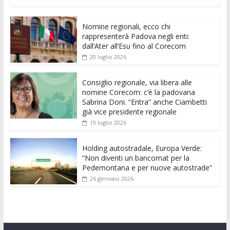
ac
w
m
h
e
e
n
o
e
itt
ai
at
ss
d
k
n
Nomine regionali, ecco chi
b
er
l
s
e
di
e
di
rappresenterà Padova negli enti:
o
A
n
t
dI
vi
dall’Ater all’Esu fino al Corecom
20 luglio 2026
o
p
g
n
di
k
p
er
Consiglio regionale, via libera alle
nomine Corecom: c’è la padovana
Sabrina Doni. “Entra” anche Ciambetti
già vice presidente regionale
19 luglio 2026
Holding autostradale, Europa Verde:
“Non diventi un bancomat per la
Pedemontana e per nuove autostrade”
26 gennaio 2026