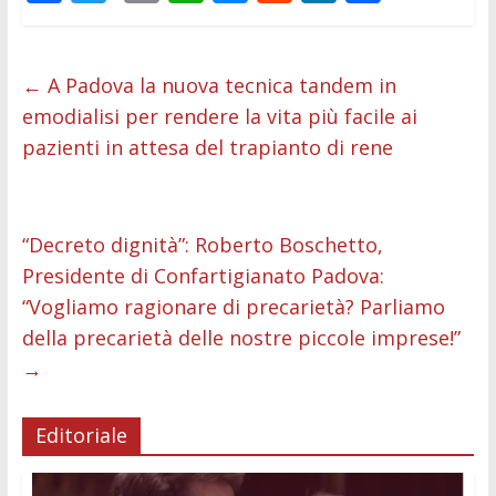
ac
w
m
h
e
e
n
o
e
itt
ai
at
ss
d
k
n
b
er
l
s
e
di
e
di
←
A Padova la nuova tecnica tandem in
emodialisi per rendere la vita più facile ai
o
A
n
t
dI
vi
pazienti in attesa del trapianto di rene
o
p
g
n
di
k
p
er
“Decreto dignità”: Roberto Boschetto,
Presidente di Confartigianato Padova:
“Vogliamo ragionare di precarietà? Parliamo
della precarietà delle nostre piccole imprese!”
→
Editoriale