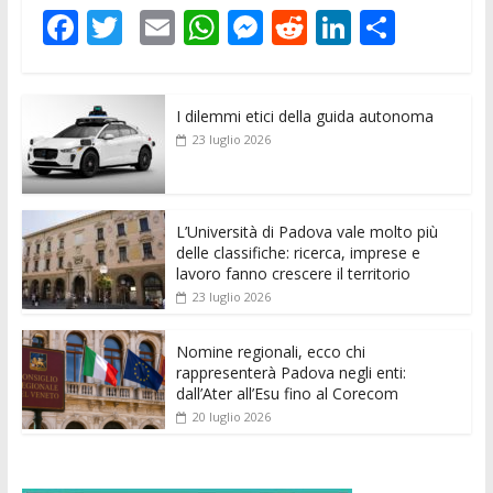
F
T
E
W
M
R
Li
C
ac
w
m
h
e
e
n
o
e
itt
ai
at
ss
d
k
n
I dilemmi etici della guida autonoma
b
er
l
s
e
di
e
di
23 luglio 2026
o
A
n
t
dI
vi
o
p
g
n
di
k
p
er
L’Università di Padova vale molto più
delle classifiche: ricerca, imprese e
lavoro fanno crescere il territorio
23 luglio 2026
Nomine regionali, ecco chi
rappresenterà Padova negli enti:
dall’Ater all’Esu fino al Corecom
20 luglio 2026