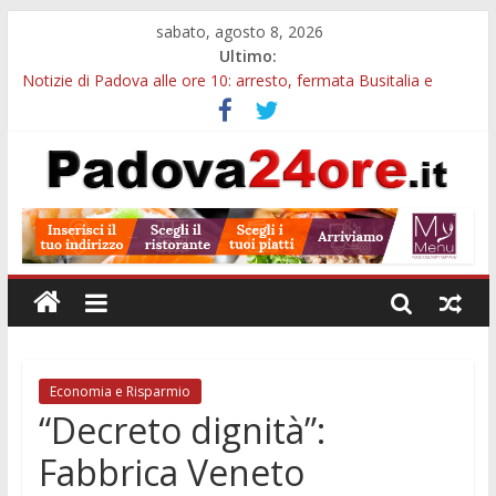
sabato, agosto 8, 2026
Ultimo:
Notizie di Padova alle ore 10: arresto, fermata Busitalia e
tregua dal caldo
Notizie di Padova alle ore 23: maltrattamenti, arresto a
Limena e progetto Cool Shop
Bando sicurezza urbana Veneto: 650mila euro per Comuni e
Polizie locali
Sicurezza esodo estivo Padova: più controlli su strade, stazioni
e treni
Bonus trasporto pubblico Veneto: 200 euro per l’abbonamento
annuale
Economia e Risparmio
“Decreto dignità”:
Fabbrica Veneto