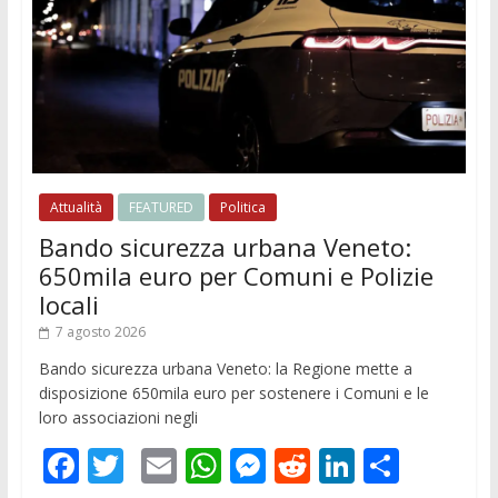
Attualità
FEATURED
Politica
Bando sicurezza urbana Veneto:
650mila euro per Comuni e Polizie
locali
7 agosto 2026
Bando sicurezza urbana Veneto: la Regione mette a
disposizione 650mila euro per sostenere i Comuni e le
loro associazioni negli
F
T
E
W
M
R
Li
C