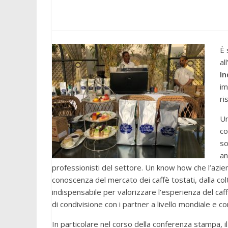
È 
al
In
im
ri
Un
co
so
an
professionisti del settore. Un know how che l’azien
conoscenza del mercato dei caffè tostati, dalla co
indispensabile per valorizzare l’esperienza del caff
di condivisione con i partner a livello mondiale e con
In particolare nel corso della conferenza stampa, il