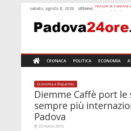
sabato, agosto 8, 2026
Ultimo:
Notizie di Padova a
Notizie di Padova 
Bando sicurezza ur
Sicurezza esodo est
Bonus trasporto pu
CRONACA
POLITICA
ECONOMIA
A
Economia e Risparmio
Diemme Caffè port le 
sempre più internazio
Padova
23 marzo 2018