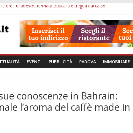
lle ore 10: arresto, fermata Busitalia e tregua dal caldo
alle ore 23: maltrattamenti, arresto a Limena e progetto Cool Shop
bana Veneto: 650mila euro per Comuni e Polizie locali
ivo Padova: più controlli su strade, stazioni e treni
bblico Veneto: 200 euro per l’abbonamento annuale
TTUALITÀ
EVENTI
PUBBLICITÀ
PADOVA
IMMOBILIARE
sue conoscenze in Bahrain:
nale l’aroma del caffè made in