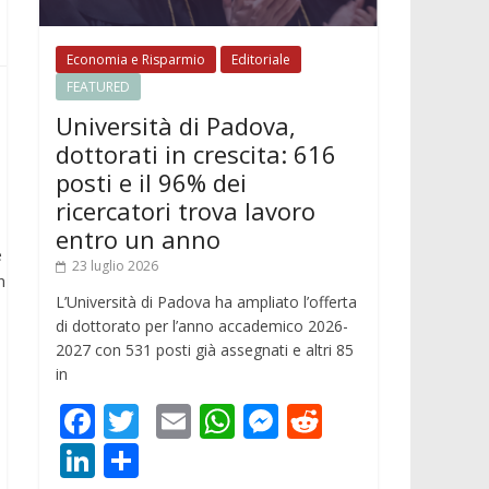
Economia e Risparmio
Editoriale
FEATURED
Università di Padova,
dottorati in crescita: 616
posti e il 96% dei
ricercatori trova lavoro
entro un anno
e
23 luglio 2026
n
L’Università di Padova ha ampliato l’offerta
di dottorato per l’anno accademico 2026-
2027 con 531 posti già assegnati e altri 85
in
F
T
E
W
M
R
ac
w
m
h
e
e
Li
C