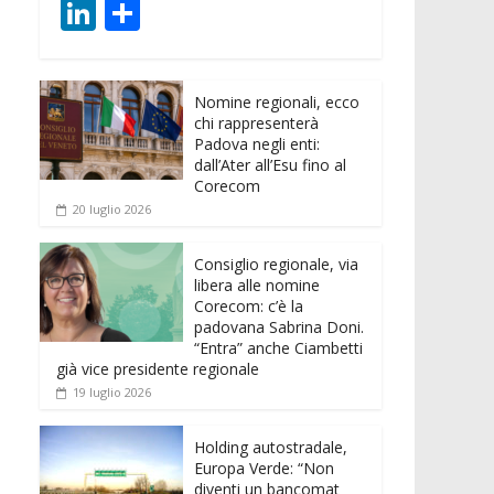
ac
w
m
h
e
e
Li
C
e
itt
ai
at
ss
d
n
o
b
er
l
s
e
di
k
n
o
A
n
t
Nomine regionali, ecco
e
di
chi rappresenterà
o
p
g
dI
vi
Padova negli enti:
dall’Ater all’Esu fino al
k
p
er
n
di
Corecom
20 luglio 2026
Consiglio regionale, via
libera alle nomine
Corecom: c’è la
padovana Sabrina Doni.
“Entra” anche Ciambetti
già vice presidente regionale
19 luglio 2026
Holding autostradale,
Europa Verde: “Non
diventi un bancomat