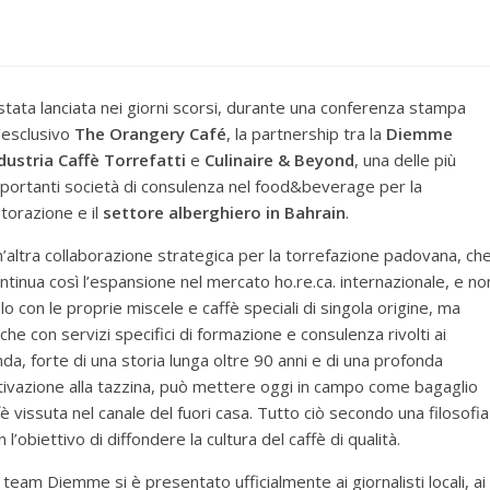
stata lanciata nei giorni scorsi, durante una conferenza stampa
l’esclusivo
The Orangery Café
, la partnership tra la
Diemme
dustria Caffè Torrefatti
e
Culinaire & Beyond
, una delle più
portanti società di consulenza nel food&beverage per la
storazione e il
settore alberghiero in Bahrain
.
’altra collaborazione strategica per la torrefazione padovana, ch
ntinua così l’espansione nel mercato ho.re.ca. internazionale, e no
lo con le proprie miscele e caffè speciali di singola origine, ma
che con servizi specifici di formazione e consulenza rivolti ai
da, forte di una storia lunga oltre 90 anni e di una profonda
ltivazione alla tazzina, può mettere oggi in campo come bagaglio
è vissuta nel canale del fuori casa. Tutto ciò secondo una filosofia
 l’obiettivo di diffondere la cultura del caffè di qualità.
 team Diemme si è presentato ufficialmente ai giornalisti locali, ai