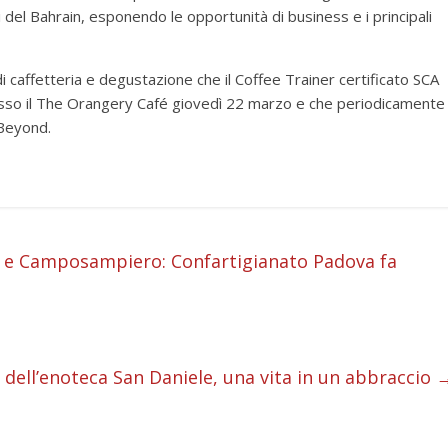
nti del Bahrain, esponendo le opportunità di business e i principali
 caffetteria e degustazione che il Coffee Trainer certificato SCA
so il The Orangery Café giovedì 22 marzo e che periodicamente
 Beyond.
i
te e Camposampiero: Confartigianato Padova fa
i
i
dell’enoteca San Daniele, una vita in un abbraccio