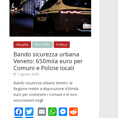
Attualità
FEATURED
Politica
Bando sicurezza urbana
Veneto: 650mila euro per
Comuni e Polizie locali
7 agosto 2026
Bando sicurezza urbana Veneto: la
Regione mette a disposizione 650mila
euro per sostenere i Comuni e le loro
associazioni negli
F
T
E
W
M
R