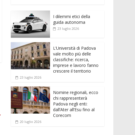
e
itt
ai
at
ss
d
n
o
b
er
l
s
e
di
k
n
o
A
n
t
I dilemmi etici della
e
di
guida autonoma
o
p
g
dI
vi
23 luglio 2026
k
p
er
n
di
L’Università di Padova
vale molto più delle
classifiche: ricerca,
imprese e lavoro fanno
crescere il territorio
23 luglio 2026
Nomine regionali, ecco
chi rappresenterà
Padova negli enti:
dall’Ater all’Esu fino al
→
Corecom
20 luglio 2026