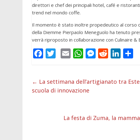
direttori e chef dei principali hotel, café e ristora
trend nel mondo coffe.
Il momento è stato inoltre propedeutico al corso di
della Diemme Pierpaolo Meneguolo ha tenuto pres
verrà riproposto in collaborazione con Culinaire &
F
T
E
W
M
R
Li
C
ac
w
m
h
e
e
n
o
e
itt
ai
at
ss
d
k
n
b
er
l
s
e
di
e
d
←
La settimana dell’artigianato tra Es
scuola di innovazione
o
A
n
t
dI
v
o
p
g
n
d
k
p
er
La festa di Zuma, la mamma 