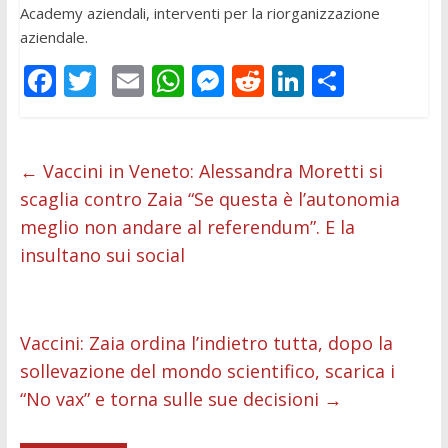
Academy aziendali, interventi per la riorganizzazione
aziendale.
F
T
E
W
M
R
Li
C
ac
w
m
h
e
e
n
o
e
itt
ai
at
ss
d
k
n
b
er
l
s
e
di
e
di
←
Vaccini in Veneto: Alessandra Moretti si
scaglia contro Zaia “Se questa è l’autonomia
o
A
n
t
dI
vi
meglio non andare al referendum”. E la
o
p
g
n
di
insultano sui social
k
p
er
Vaccini: Zaia ordina l’indietro tutta, dopo la
sollevazione del mondo scientifico, scarica i
“No vax” e torna sulle sue decisioni
→