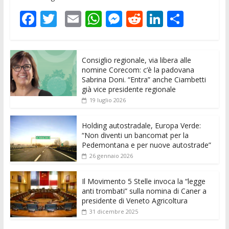
F
T
E
W
M
R
Li
C
ac
w
m
h
e
e
n
o
e
itt
ai
at
ss
d
k
n
Consiglio regionale, via libera alle
b
er
l
s
e
di
e
di
nomine Corecom: c’è la padovana
o
A
n
t
dI
vi
Sabrina Doni. “Entra” anche Ciambetti
già vice presidente regionale
o
p
g
n
di
19 luglio 2026
k
p
er
Holding autostradale, Europa Verde:
“Non diventi un bancomat per la
Pedemontana e per nuove autostrade”
26 gennaio 2026
Il Movimento 5 Stelle invoca la “legge
anti trombati” sulla nomina di Caner a
presidente di Veneto Agricoltura
31 dicembre 2025