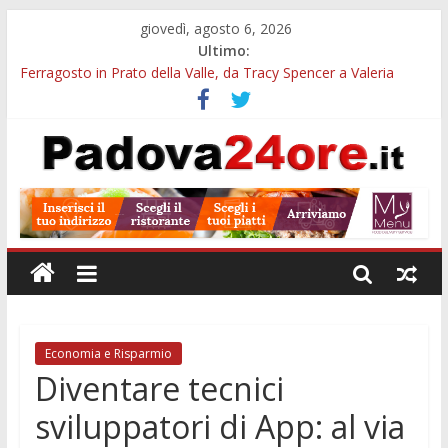
giovedì, agosto 6, 2026
Ultimo:
Ferragosto in Prato della Valle, da Tracy Spencer a Valeria
Rossi: musica e fuochi
Euganea Film Festival 2026: 49 opere e 18 anteprime nei Colli
Euganei
Notturni padovani al Museo della Natura e dell’Uomo: date e
biglietti
Organi in 3D al MUSME: il corpo umano si esplora con i visori
VR
Musei gratis a Padova per tutto agosto: chi entra e quali sedi
visitare
Economia e Risparmio
Diventare tecnici
sviluppatori di App: al via