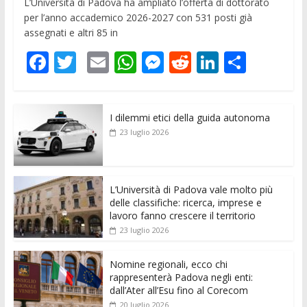
L’Università di Padova ha ampliato l’offerta di dottorato
per l’anno accademico 2026-2027 con 531 posti già
assegnati e altri 85 in
F
T
E
W
M
R
Li
C
ac
w
m
h
e
e
n
o
e
itt
ai
at
ss
d
k
n
I dilemmi etici della guida autonoma
b
er
l
s
e
di
e
di
23 luglio 2026
o
A
n
t
dI
vi
o
p
g
n
di
k
p
er
L’Università di Padova vale molto più
delle classifiche: ricerca, imprese e
lavoro fanno crescere il territorio
23 luglio 2026
Nomine regionali, ecco chi
rappresenterà Padova negli enti:
dall’Ater all’Esu fino al Corecom
20 luglio 2026