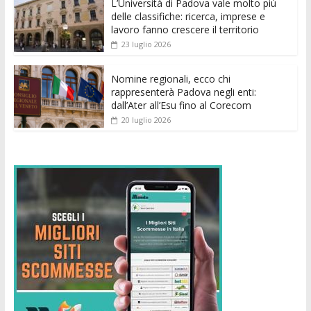
k
p
er
L’Università di Padova vale molto più
delle classifiche: ricerca, imprese e
lavoro fanno crescere il territorio
23 luglio 2026
Nomine regionali, ecco chi
rappresenterà Padova negli enti:
dall’Ater all’Esu fino al Corecom
20 luglio 2026