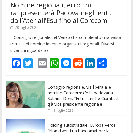
Nomine regionali, ecco chi
rappresenterà Padova negli enti:
dall’Ater all’Esu fino al Corecom
20 luglio 2026
Il Consiglio regionale del Veneto ha completato una vasta
tornata di nomine in enti e organismi regionali. Diversi
incarichi riguardano
F
T
E
W
M
R
Li
C
ac
w
m
h
e
e
n
o
e
itt
ai
at
ss
d
k
n
Consiglio regionale, via libera alle
b
er
l
s
e
di
e
di
nomine Corecom: c’è la padovana
o
A
n
t
dI
vi
Sabrina Doni. “Entra” anche Ciambetti
già vice presidente regionale
o
p
g
n
di
19 luglio 2026
k
p
er
Holding autostradale, Europa Verde:
“Non diventi un bancomat per la