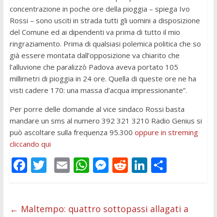
concentrazione in poche ore della pioggia – spiega Ivo
Rossi – sono usciti in strada tutti gli uomini a disposizione
del Comune ed ai dipendenti va prima di tutto il mio
ringraziamento. Prima di qualsiasi polemica politica che so
già essere montata dall’opposizione va chiarito che
l’alluvione che paralizzò Padova aveva portato 105
millimetri di pioggia in 24 ore. Quella di queste ore ne ha
visti cadere 170: una massa d’acqua impressionante”.
Per porre delle domande al vice sindaco Rossi basta
mandare un sms al numero 392 321 3210 Radio Genius si
può ascoltare sulla frequenza 95.300
oppure in streming
cliccando qui
F
T
E
W
M
R
Li
C
ac
w
m
h
e
e
n
o
e
itt
ai
at
ss
d
k
n
b
er
l
s
e
di
e
di
←
Maltempo: quattro sottopassi allagati a