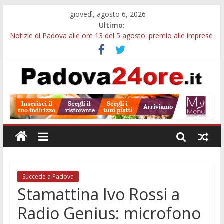
giovedì, agosto 6, 2026
Ultimo:
Notizie di Padova alle ore 13 del 5 agosto: premio alle imprese
green e stretta sull’acqua
Notizie di Padova alle ore 21: SIT torna all’utile, crescono le
auto nuove e concorsi comunali
Transizione 4.0, più tempo alle imprese del Padovano:
prorogate le comunicazioni sugli investimenti
Quando le dimissioni non fanno perdere la NASpI: le tutele
previste nei casi di violenza di genere
Malattie neurodegenerative, uno studio dell’Università di
Padova parte dall’infiammazione intestinale
Succede a Padova
Stamattina Ivo Rossi a
Radio Genius: microfono