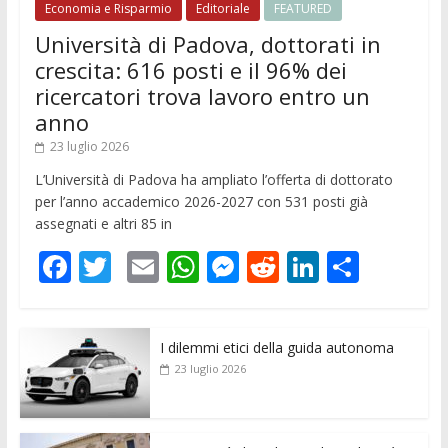
Economia e Risparmio
Editoriale
FEATURED
Università di Padova, dottorati in
crescita: 616 posti e il 96% dei
ricercatori trova lavoro entro un
anno
23 luglio 2026
L’Università di Padova ha ampliato l’offerta di dottorato
per l’anno accademico 2026-2027 con 531 posti già
assegnati e altri 85 in
F
T
E
W
M
R
Li
C
ac
w
m
h
e
e
n
o
e
itt
ai
at
ss
d
k
n
I dilemmi etici della guida autonoma
b
er
l
s
e
di
e
di
23 luglio 2026
o
A
n
t
dI
vi
o
p
g
n
di