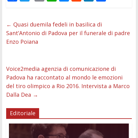
ac
w
m
h
e
e
n
o
e
itt
ai
at
ss
d
k
n
b
er
l
s
e
di
e
di
←
Quasi duemila fedeli in basilica di
Sant’Antonio di Padova per il funerale di padre
o
A
n
t
dI
vi
Enzo Poiana
o
p
g
n
di
k
p
er
Voice2media agenzia di comunicazione di
Padova ha raccontato al mondo le emozioni
del tiro olimpico a Rio 2016. Intervista a Marco
Dalla Dea
→
Editoriale