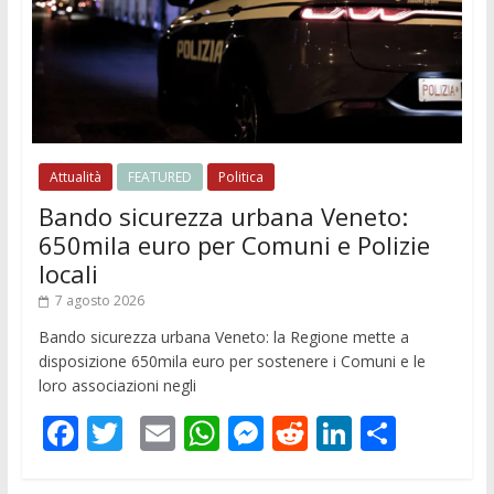
Attualità
FEATURED
Politica
Bando sicurezza urbana Veneto:
650mila euro per Comuni e Polizie
locali
7 agosto 2026
Bando sicurezza urbana Veneto: la Regione mette a
disposizione 650mila euro per sostenere i Comuni e le
loro associazioni negli
F
T
E
W
M
R
Li
C
ac
w
m
h
e
e
n
o