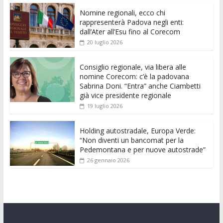
e
itt
ai
at
ss
d
k
n
Nomine regionali, ecco chi
b
er
l
s
e
di
e
di
rappresenterà Padova negli enti:
o
A
n
t
dI
vi
dall’Ater all’Esu fino al Corecom
20 luglio 2026
o
p
g
n
di
k
p
er
Consiglio regionale, via libera alle
nomine Corecom: c’è la padovana
Sabrina Doni. “Entra” anche Ciambetti
già vice presidente regionale
19 luglio 2026
Holding autostradale, Europa Verde:
“Non diventi un bancomat per la
Pedemontana e per nuove autostrade”
26 gennaio 2026