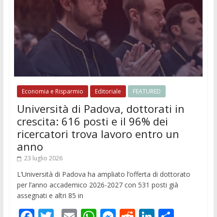
Economia e Risparmio
Editoriale
FEATURED
Università di Padova, dottorati in
crescita: 616 posti e il 96% dei
ricercatori trova lavoro entro un
anno
23 luglio 2026
L’Università di Padova ha ampliato l’offerta di dottorato
per l’anno accademico 2026-2027 con 531 posti già
assegnati e altri 85 in
F
T
E
W
M
R
Li
C