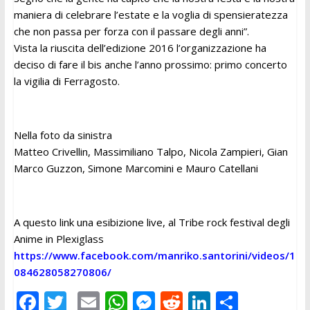
maniera di celebrare l’estate e la voglia di spensieratezza
che non passa per forza con il passare degli anni”.
Vista la riuscita dell’edizione 2016 l’organizzazione ha
deciso di fare il bis anche l’anno prossimo: primo concerto
la vigilia di Ferragosto.
Nella foto da sinistra
Matteo Crivellin, Massimiliano Talpo, Nicola Zampieri, Gian
Marco Guzzon, Simone Marcomini e Mauro Catellani
A questo link una esibizione live, al Tribe rock festival degli
Anime in Plexiglass
https://www.facebook.com/manriko.santorini/videos/1
084628058270806/
F
T
E
W
M
R
Li
C