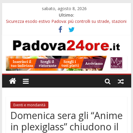
sabato, agosto 8, 2026
Ultimo:
Sicurezza esodo estivo Padova: più controlli su strade, stazioni
e treni
Calici di Stelle Arzergrande: astronomia, musica e sapori al
Casone Azzurro
Notizie di Padova alle ore 10: censimento a Monselice, arresto
antidroga e siccità
Notizie di Padova alle ore 23: maltrattamenti, arresto a
Limena e progetto Cool Shop
Bando sicurezza urbana Veneto: 650mila euro per Comuni e
Polizie locali
Eventi e mondanità
Domenica sera gli “Anime
in plexiglass” chiudono il