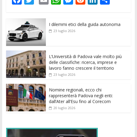
ac
w
m
h
e
e
n
o
e
itt
ai
at
ss
d
k
n
I dilemmi etici della guida autonoma
b
er
l
s
e
di
e
di
23 luglio 2026
o
A
n
t
dI
vi
o
p
g
n
di
k
p
er
L’Università di Padova vale molto più
delle classifiche: ricerca, imprese e
lavoro fanno crescere il territorio
23 luglio 2026
Nomine regionali, ecco chi
rappresenterà Padova negli enti:
dall’Ater all’Esu fino al Corecom
20 luglio 2026