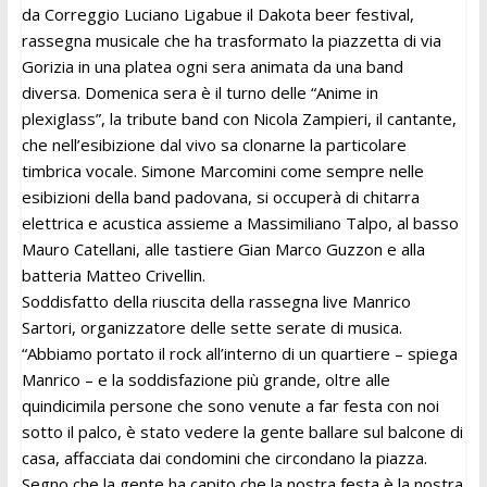
da Correggio Luciano Ligabue il Dakota beer festival,
rassegna musicale che ha trasformato la piazzetta di via
Gorizia in una platea ogni sera animata da una band
diversa. Domenica sera è il turno delle “Anime in
plexiglass”, la tribute band con Nicola Zampieri, il cantante,
che nell’esibizione dal vivo sa clonarne la particolare
timbrica vocale. Simone Marcomini come sempre nelle
esibizioni della band padovana, si occuperà di chitarra
elettrica e acustica assieme a Massimiliano Talpo, al basso
Mauro Catellani, alle tastiere Gian Marco Guzzon e alla
batteria Matteo Crivellin.
Soddisfatto della riuscita della rassegna live Manrico
Sartori, organizzatore delle sette serate di musica.
“Abbiamo portato il rock all’interno di un quartiere – spiega
Manrico – e la soddisfazione più grande, oltre alle
quindicimila persone che sono venute a far festa con noi
sotto il palco, è stato vedere la gente ballare sul balcone di
casa, affacciata dai condomini che circondano la piazza.
Segno che la gente ha capito che la nostra festa è la nostra