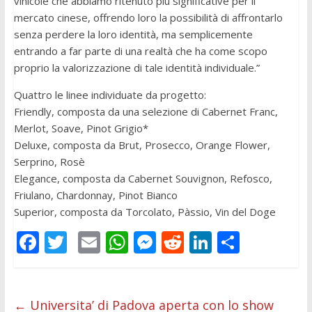
vinicole che abbiamo ritenuto più significative per il
mercato cinese, offrendo loro la possibilità di affrontarlo
senza perdere la loro identità, ma semplicemente
entrando a far parte di una realtà che ha come scopo
proprio la valorizzazione di tale identità individuale.”
Quattro le linee individuate da progetto:
Friendly, composta da una selezione di Cabernet Franc,
Merlot, Soave, Pinot Grigio*
Deluxe, composta da Brut, Prosecco, Orange Flower,
Serprino, Rosè
Elegance, composta da Cabernet Souvignon, Refosco,
Friulano, Chardonnay, Pinot Bianco
Superior, composta da Torcolato, Pàssio, Vin del Doge
F
T
E
W
M
R
Li
C
ac
w
m
h
e
e
n
o
e
itt
ai
at
ss
d
k
n
b
er
l
s
e
di
e
di
←
Universita’ di Padova aperta con lo show