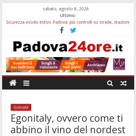
sabato, agosto 8, 2026
Ultimo:
Sicurezza esodo estivo Padova: più controlli su strade, stazioni
e treni
Calici di Stelle Arzergrande: astronomia, musica e sapori al
Casone Azzurro
Notizie di Padova alle ore 10: censimento a Monselice, arresto
antidroga e siccità
Notizie di Padova alle ore 23: maltrattamenti, arresto a
Limena e progetto Cool Shop
Bando sicurezza urbana Veneto: 650mila euro per Comuni e
Polizie locali
Golosità
Egonitaly, ovvero come ti
abbino il vino del nordest