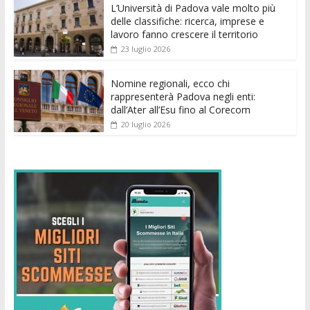
k
p
er
L’Università di Padova vale molto più
delle classifiche: ricerca, imprese e
lavoro fanno crescere il territorio
23 luglio 2026
Nomine regionali, ecco chi
rappresenterà Padova negli enti:
dall’Ater all’Esu fino al Corecom
20 luglio 2026