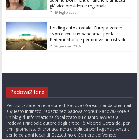
già vice presidente regionale
19 luglio 2026
Holding autostradale, Europa Verde:
“Non diventi un bancomat per la
Pedemontana e per nuove autostrade”
26 gennaio 2026
Padova24ore
Per contattare la redazione di Padova24ore.it manda una mail
a questo indirizzo:
redazione@padova24ore.it
Padova24ore è
un blog di informazione focalizzato su quanto avviene a
Padova Principale autore degli articoli è Alberto Gottardo, per
anni giornalista di cronaca nera e politica per l'Agenzia Ansa e
per le edizioni locali di Gazzettino e Corriere del Veneto