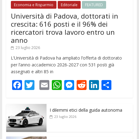
Economia e Risparmio
Editoriale
FEATURED
Università di Padova, dottorati in
crescita: 616 posti e il 96% dei
ricercatori trova lavoro entro un
anno
23 luglio 2026
L’Università di Padova ha ampliato l’offerta di dottorato
per l’anno accademico 2026-2027 con 531 posti già
assegnati e altri 85 in
F
T
E
W
M
R
Li
C
ac
w
m
h
e
e
n
o
e
itt
ai
at
ss
d
k
n
I dilemmi etici della guida autonoma
b
er
l
s
e
di
e
di
23 luglio 2026
o
A
n
t
dI
vi
o
p
g
n
di