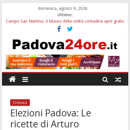
domenica, agosto 9, 2026
Ultimo:
Campo San Martino, il Museo della civiltà contadina apre gratis
durante la sagra
Notturni al Museo di Geografia di Padova: visita tra globi,
atlanti e carte antiche
Campus estivo nei Musei Civici di Padova: arte e monumenti
per bambini e ragazzi
Galleria Cavour, cento opere di Diana Migliorato tra colore,
poesia e musica a Padova
Cinema Arena Romana, stasera la commedia di Antonio
Albanese sotto le stelle a Padova
Cronaca
Elezioni Padova: Le
ricette di Arturo