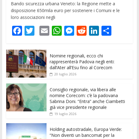
Bando sicurezza urbana Veneto: la Regione mette a
disposizione 650mila euro per sostenere i Comuni e le
loro associazioni negli
F
T
E
W
M
R
Li
C
ac
w
m
h
e
e
n
o
e
itt
ai
at
ss
d
k
n
Nomine regionali, ecco chi
b
er
l
s
e
di
e
di
rappresenterà Padova negli enti:
o
A
n
t
dI
vi
dall’Ater all’Esu fino al Corecom
20 luglio 2026
o
p
g
n
di
k
p
er
Consiglio regionale, via libera alle
nomine Corecom: c’è la padovana
Sabrina Doni. “Entra” anche Ciambetti
già vice presidente regionale
19 luglio 2026
Holding autostradale, Europa Verde:
“Non diventi un bancomat per la