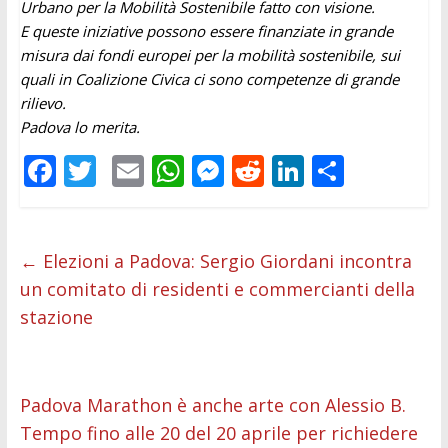
Urbano per la Mobilità Sostenibile fatto con visione.
E queste iniziative possono essere finanziate in grande
misura dai fondi europei per la mobilità sostenibile, sui
quali in Coalizione Civica ci sono competenze di grande
rilievo.
Padova lo merita.
F
T
E
W
M
R
Li
C
ac
w
m
h
e
e
n
o
e
itt
ai
at
ss
d
k
n
b
er
l
s
e
di
e
di
←
Elezioni a Padova: Sergio Giordani incontra
un comitato di residenti e commercianti della
o
A
n
t
dI
vi
stazione
o
p
g
n
di
k
p
er
Padova Marathon è anche arte con Alessio B.
Tempo fino alle 20 del 20 aprile per richiedere