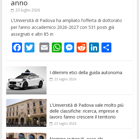
anno
23 luglio 2026
L’Università di Padova ha ampliato l’offerta di dottorato
per l’anno accademico 2026-2027 con 531 posti già
assegnati e altri 85 in
F
T
E
W
M
R
Li
C
ac
w
m
h
e
e
n
o
e
itt
ai
at
ss
d
k
n
I dilemmi etici della guida autonoma
b
er
l
s
e
di
e
di
23 luglio 2026
o
A
n
t
dI
vi
o
p
g
n
di
k
p
er
L’Università di Padova vale molto più
delle classifiche: ricerca, imprese e
lavoro fanno crescere il territorio
23 luglio 2026
Nomine regionali, ecco chi