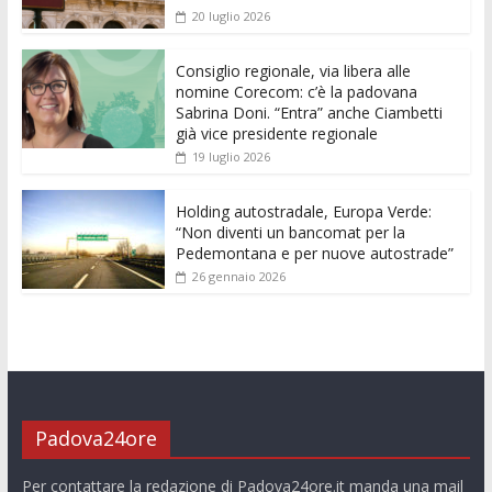
o
A
n
t
dI
vi
20 luglio 2026
o
p
g
n
di
k
p
er
Consiglio regionale, via libera alle
nomine Corecom: c’è la padovana
Sabrina Doni. “Entra” anche Ciambetti
già vice presidente regionale
19 luglio 2026
Holding autostradale, Europa Verde:
“Non diventi un bancomat per la
Pedemontana e per nuove autostrade”
26 gennaio 2026
Padova24ore
Per contattare la redazione di Padova24ore.it manda una mail