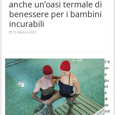
anche un’oasi termale di
benessere per i bambini
incurabili
15 ottobre 2015
C’è
un
a
pu
nt
a
di
as
sol