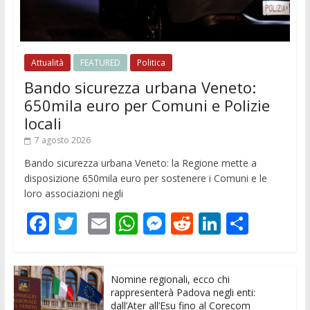
Attualità
FEATURED
Politica
Bando sicurezza urbana Veneto:
650mila euro per Comuni e Polizie
locali
7 agosto 2026
Bando sicurezza urbana Veneto: la Regione mette a
disposizione 650mila euro per sostenere i Comuni e le
loro associazioni negli
F
T
E
W
M
R
Li
C
ac
w
m
h
e
e
n
o
e
itt
ai
at
ss
d
k
n
Nomine regionali, ecco chi
b
er
l
s
e
di
e
di
rappresenterà Padova negli enti:
dall’Ater all’Esu fino al Corecom