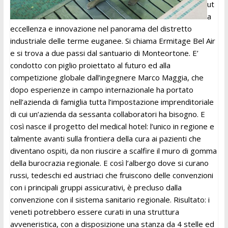
ut
a
eccellenza e innovazione nel panorama del distretto
industriale delle terme euganee. Si chiama Ermitage Bel Air
e si trova a due passi dal santuario di Monteortone. E’
condotto con piglio proiettato al futuro ed alla
competizione globale dall’ingegnere Marco Maggia, che
dopo esperienze in campo internazionale ha portato
nell’azienda di famiglia tutta l’impostazione imprenditoriale
di cui un’azienda da sessanta collaboratori ha bisogno. E
così nasce il progetto del medical hotel: l’unico in regione e
talmente avanti sulla frontiera della cura ai pazienti che
diventano ospiti, da non riuscire a scalfire il muro di gomma
della burocrazia regionale. E così l’albergo dove si curano
russi, tedeschi ed austriaci che fruiscono delle convenzioni
con i principali gruppi assicurativi, è precluso dalla
convenzione con il sistema sanitario regionale. Risultato: i
veneti potrebbero essere curati in una struttura
avveneristica, con a disposizione una stanza da 4 stelle ed