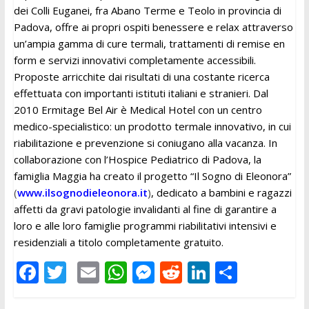
dei Colli Euganei, fra Abano Terme e Teolo in provincia di
Padova, offre ai propri ospiti benessere e relax attraverso
un’ampia gamma di cure termali, trattamenti di remise en
form e servizi innovativi completamente accessibili.
Proposte arricchite dai risultati di una costante ricerca
effettuata con importanti istituti italiani e stranieri. Dal
2010 Ermitage Bel Air è Medical Hotel con un centro
medico-specialistico: un prodotto termale innovativo, in cui
riabilitazione e prevenzione si coniugano alla vacanza. In
collaborazione con l’Hospice Pediatrico di Padova, la
famiglia Maggia ha creato il progetto “Il Sogno di Eleonora”
(
www.ilsognodieleonora.it
)
, dedicato a bambini e ragazzi
affetti da gravi patologie invalidanti al fine di garantire a
loro e alle loro famiglie programmi riabilitativi intensivi e
residenziali a titolo completamente gratuito.
F
T
E
W
M
R
Li
C
ac
w
m
h
e
e
n
o