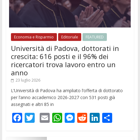
Economia e Risparmio
Editoriale
FEATURED
Università di Padova, dottorati in
crescita: 616 posti e il 96% dei
ricercatori trova lavoro entro un
anno
23 luglio 2026
L’Università di Padova ha ampliato l’offerta di dottorato
per l’anno accademico 2026-2027 con 531 posti già
assegnati e altri 85 in
F
T
E
W
M
R
Li
C
ac
w
m
h
e
e
n
o
e
itt
ai
at
ss
d
k
n