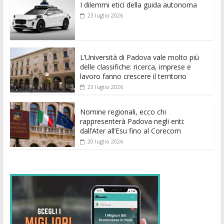
I dilemmi etici della guida autonoma
b
er
l
s
e
di
e
di
23 luglio 2026
o
A
n
t
dI
vi
o
p
g
n
di
k
p
er
L’Università di Padova vale molto più
delle classifiche: ricerca, imprese e
lavoro fanno crescere il territorio
23 luglio 2026
Nomine regionali, ecco chi
rappresenterà Padova negli enti:
dall’Ater all’Esu fino al Corecom
20 luglio 2026