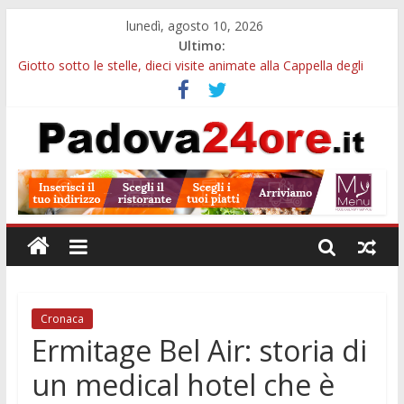
lunedì, agosto 10, 2026
Ultimo:
Giotto sotto le stelle, dieci visite animate alla Cappella degli
Scrovegni a settembre
Notizie di Padova alle ore 23: borse Eni, musei gratuiti e
scadenze universitarie
Concorso Claudio Scimone, 14mila euro ai giovani musicisti:
candidature entro ottobre
Gemellaggi internazionali, 100mila euro ai Comuni veneti:
domande entro il 7 settembre
Alloggi ESU Padova 2026-2027: requisiti, scadenze e domanda
per ottenere un posto letto
Cronaca
Ermitage Bel Air: storia di
un medical hotel che è