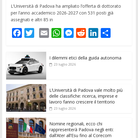
L’Università di Padova ha ampliato l’offerta di dottorato
per l’anno accademico 2026-2027 con 531 posti già
assegnati e altri 85 in
F
T
E
W
M
R
Li
C
ac
w
m
h
e
e
n
o
e
itt
ai
at
ss
d
k
n
I dilemmi etici della guida autonoma
b
er
l
s
e
di
e
di
23 luglio 2026
o
A
n
t
dI
vi
o
p
g
n
di
k
p
er
L’Università di Padova vale molto più
delle classifiche: ricerca, imprese e
lavoro fanno crescere il territorio
23 luglio 2026
Nomine regionali, ecco chi
rappresenterà Padova negli enti:
dall’Ater all’Esu fino al Corecom