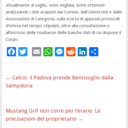
attualmente al vaglio, sono migliaia, tutte ottenute
analizzando i dati acquisiti dai Comuni, dall’Università e dalle
Associazioni di Categoria, sulla scorta di appositi protocolli
d’intesa nel tempo stipulati, oltre alla consultazione e
all’incrocio delle risultanze delle banche dati di cui dispone il
Corpo.
F
T
E
W
M
R
Li
C
ac
w
m
h
e
e
n
o
e
itt
ai
at
ss
d
k
n
b
er
l
s
e
di
e
di
←
Calcio: il Padova prende Bentivoglio dalla
Sampdoria
o
A
n
t
dI
vi
o
p
g
n
di
k
p
er
Mustang Grif non corre per l’erario. Le
precisazioni del proprietario
→