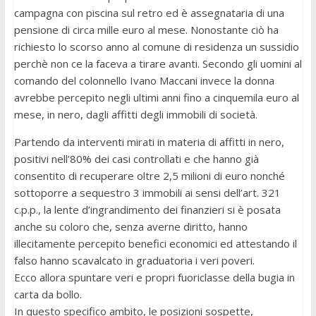
campagna con piscina sul retro ed è assegnataria di una
pensione di circa mille euro al mese. Nonostante ciò ha
richiesto lo scorso anno al comune di residenza un sussidio
perchè non ce la faceva a tirare avanti. Secondo gli uomini al
comando del colonnello Ivano Maccani invece la donna
avrebbe percepito negli ultimi anni fino a cinquemila euro al
mese, in nero, dagli affitti degli immobili di società.
Partendo da interventi mirati in materia di affitti in nero,
positivi nell’80% dei casi controllati e che hanno già
consentito di recuperare oltre 2,5 milioni di euro nonché
sottoporre a sequestro 3 immobili ai sensi dell’art. 321
c.p.p., la lente d’ingrandimento dei finanzieri si è posata
anche su coloro che, senza averne diritto, hanno
illecitamente percepito benefici economici ed attestando il
falso hanno scavalcato in graduatoria i veri poveri.
Ecco allora spuntare veri e propri fuoriclasse della bugia in
carta da bollo.
In questo specifico ambito, le posizioni sospette,