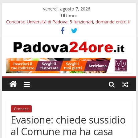
venerdì, agosto 7, 2026
Ultimo:
Concorso Università di Padova: 5 funzionari, domande entro il
7 agosto
Notizie di Padova alle ore 10: arresto, fermata Busitalia e
tregua dal caldo
Slow Looking agli Eremitani: un’ora per osservare davvero
un’opera
Notizie di Padova alle ore 21: lavoratore morto, credito sul
gasolio e IA nei Comuni
Orto Botanico Padova: visite ed escursioni fino a settembre
Cronaca
Evasione: chiede sussidio
al Comune ma ha casa