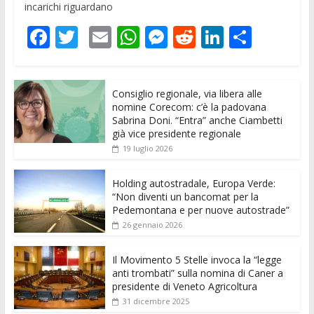
incarichi riguardano
F
T
E
W
M
R
Li
C
ac
w
m
h
e
e
n
o
e
itt
ai
at
ss
d
k
n
Consiglio regionale, via libera alle
b
er
l
s
e
di
e
di
nomine Corecom: c’è la padovana
o
A
n
t
dI
vi
Sabrina Doni. “Entra” anche Ciambetti
già vice presidente regionale
o
p
g
n
di
19 luglio 2026
k
p
er
Holding autostradale, Europa Verde:
“Non diventi un bancomat per la
Pedemontana e per nuove autostrade”
26 gennaio 2026
Il Movimento 5 Stelle invoca la “legge
anti trombati” sulla nomina di Caner a
presidente di Veneto Agricoltura
31 dicembre 2025