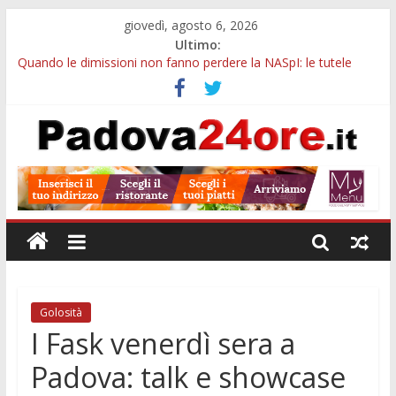
giovedì, agosto 6, 2026
Ultimo:
Quando le dimissioni non fanno perdere la NASpI: le tutele
previste nei casi di violenza di genere
Ferragosto in Prato della Valle, da Tracy Spencer a Valeria
Rossi: musica e fuochi
Notizie di Padova ore 10: Hiroshima, nuovo corso MedTech,
viabilità e imprese sui mercati esteri
Notizie di Padova alle ore 21: SIT torna all’utile, crescono le
auto nuove e concorsi comunali
Transizione 4.0, più tempo alle imprese del Padovano:
prorogate le comunicazioni sugli investimenti
Golosità
I Fask venerdì sera a
Padova: talk e showcase