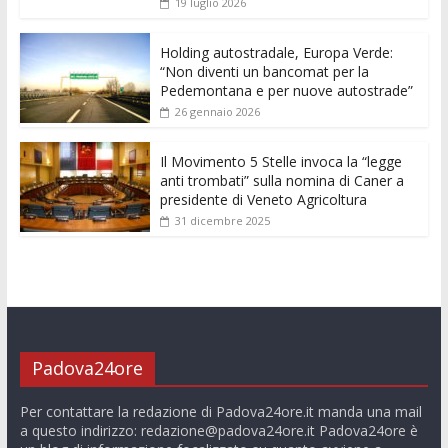
o
p
g
n
di
19 luglio 2026
k
p
er
Holding autostradale, Europa Verde:
“Non diventi un bancomat per la
Pedemontana e per nuove autostrade”
26 gennaio 2026
Il Movimento 5 Stelle invoca la “legge
anti trombati” sulla nomina di Caner a
presidente di Veneto Agricoltura
31 dicembre 2025
Padova24ore
Per contattare la redazione di Padova24ore.it manda una mail
a questo indirizzo:
redazione@padova24ore.it
Padova24ore è