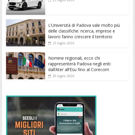
o
A
n
t
dI
vi
o
p
g
n
di
k
p
er
L’Università di Padova vale molto più
delle classifiche: ricerca, imprese e
lavoro fanno crescere il territorio
23 luglio 2026
Nomine regionali, ecco chi
rappresenterà Padova negli enti:
dall’Ater all’Esu fino al Corecom
20 luglio 2026