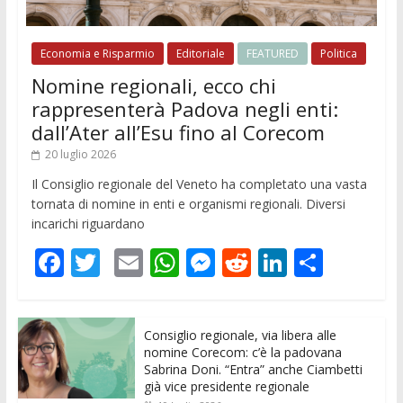
Economia e Risparmio
Editoriale
FEATURED
Politica
Nomine regionali, ecco chi
rappresenterà Padova negli enti:
dall’Ater all’Esu fino al Corecom
20 luglio 2026
Il Consiglio regionale del Veneto ha completato una vasta
tornata di nomine in enti e organismi regionali. Diversi
incarichi riguardano
F
T
E
W
M
R
Li
C
ac
w
m
h
e
e
n
o
e
itt
ai
at
ss
d
k
n
Consiglio regionale, via libera alle
b
er
l
s
e
di
e
di
nomine Corecom: c’è la padovana
o
A
n
t
dI
vi
Sabrina Doni. “Entra” anche Ciambetti
già vice presidente regionale