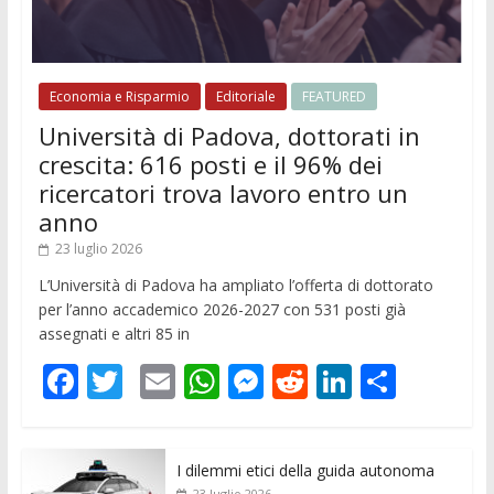
Economia e Risparmio
Editoriale
FEATURED
Università di Padova, dottorati in
crescita: 616 posti e il 96% dei
ricercatori trova lavoro entro un
anno
23 luglio 2026
L’Università di Padova ha ampliato l’offerta di dottorato
per l’anno accademico 2026-2027 con 531 posti già
assegnati e altri 85 in
F
T
E
W
M
R
Li
C
ac
w
m
h
e
e
n
o
e
itt
ai
at
ss
d
k
n
I dilemmi etici della guida autonoma
b
er
l
s
e
di
e
di
23 luglio 2026