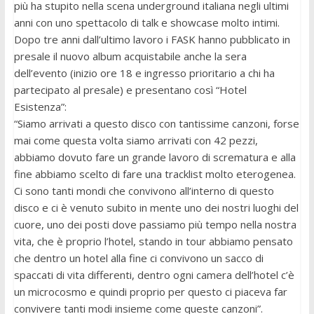
più ha stupito nella scena underground italiana negli ultimi
anni con uno spettacolo di talk e showcase molto intimi.
Dopo tre anni dall’ultimo lavoro i FASK hanno pubblicato in
presale il nuovo album acquistabile anche la sera
dell’evento (inizio ore 18 e ingresso prioritario a chi ha
partecipato al presale) e presentano così “Hotel
Esistenza”:
“Siamo arrivati a questo disco con tantissime canzoni, forse
mai come questa volta siamo arrivati con 42 pezzi,
abbiamo dovuto fare un grande lavoro di scrematura e alla
fine abbiamo scelto di fare una tracklist molto eterogenea.
Ci sono tanti mondi che convivono all’interno di questo
disco e ci è venuto subito in mente uno dei nostri luoghi del
cuore, uno dei posti dove passiamo più tempo nella nostra
vita, che è proprio l’hotel, stando in tour abbiamo pensato
che dentro un hotel alla fine ci convivono un sacco di
spaccati di vita differenti, dentro ogni camera dell’hotel c’è
un microcosmo e quindi proprio per questo ci piaceva far
convivere tanti modi insieme come queste canzoni”.