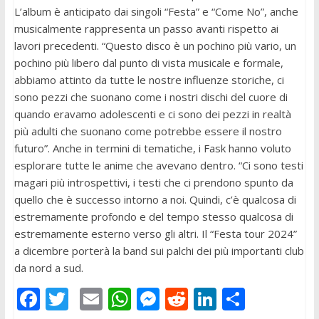
L’album è anticipato dai singoli “Festa” e “Come No”, anche
musicalmente rappresenta un passo avanti rispetto ai
lavori precedenti. “Questo disco è un pochino più vario, un
pochino più libero dal punto di vista musicale e formale,
abbiamo attinto da tutte le nostre influenze storiche, ci
sono pezzi che suonano come i nostri dischi del cuore di
quando eravamo adolescenti e ci sono dei pezzi in realtà
più adulti che suonano come potrebbe essere il nostro
futuro”. Anche in termini di tematiche, i Fask hanno voluto
esplorare tutte le anime che avevano dentro. “Ci sono testi
magari più introspettivi, i testi che ci prendono spunto da
quello che è successo intorno a noi. Quindi, c’è qualcosa di
estremamente profondo e del tempo stesso qualcosa di
estremamente esterno verso gli altri. Il “Festa tour 2024”
a dicembre porterà la band sui palchi dei più importanti club
da nord a sud.
F
T
E
W
M
R
Li
C