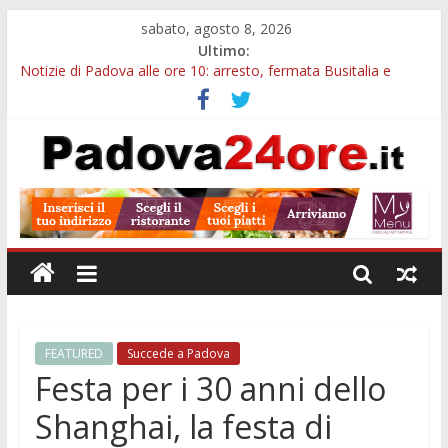
sabato, agosto 8, 2026
Ultimo:
Notizie di Padova alle ore 10: arresto, fermata Busitalia e
tregua dal caldo
Notizie di Padova alle ore 23: maltrattamenti, arresto a
Limena e progetto Cool Shop
Bando sicurezza urbana Veneto: 650mila euro per Comuni e
Polizie locali
Sicurezza esodo estivo Padova: più controlli su strade, stazioni
e treni
Bonus trasporto pubblico Veneto: 200 euro per l’abbonamento
annuale
FEATURED
Succede a Padova
Festa per i 30 anni dello
Shanghai, la festa di