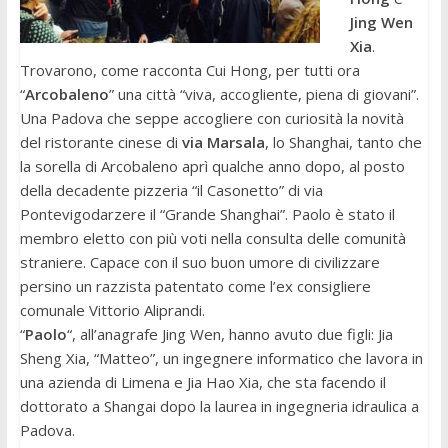
Jing Wen
Xia
.
Trovarono, come racconta Cui Hong, per tutti ora
“
Arcobaleno
” una città “viva, accogliente, piena di giovani”.
Una Padova che seppe accogliere con curiosità la novità
del ristorante cinese di
via Marsala
, lo Shanghai, tanto che
la sorella di Arcobaleno aprì qualche anno dopo, al posto
della decadente pizzeria “il Casonetto” di via
Pontevigodarzere il “Grande Shanghai”. Paolo è stato il
membro eletto con più voti nella consulta delle comunità
straniere. Capace con il suo buon umore di civilizzare
persino un razzista patentato come l’ex consigliere
comunale Vittorio Aliprandi.
“
Paolo
“, all’anagrafe Jing Wen, hanno avuto due figli: Jia
Sheng Xia, “Matteo”, un ingegnere informatico che lavora in
una azienda di Limena e Jia Hao Xia, che sta facendo il
dottorato a Shangai dopo la laurea in ingegneria idraulica a
Padova.