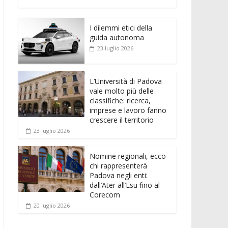
e
itt
ai
at
ss
d
n
o
b
er
l
s
e
di
k
n
o
A
n
t
I dilemmi etici della
e
di
guida autonoma
o
p
g
dI
vi
23 luglio 2026
k
p
er
n
di
L’Università di Padova
vale molto più delle
classifiche: ricerca,
imprese e lavoro fanno
crescere il territorio
23 luglio 2026
Nomine regionali, ecco
chi rappresenterà
Padova negli enti:
dall’Ater all’Esu fino al
Corecom
20 luglio 2026