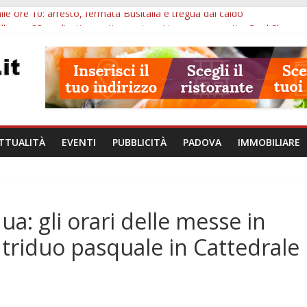
lle ore 10: arresto, fermata Busitalia e tregua dal caldo
alle ore 23: maltrattamenti, arresto a Limena e progetto Cool Shop
bana Veneto: 650mila euro per Comuni e Polizie locali
ivo Padova: più controlli su strade, stazioni e treni
bblico Veneto: 200 euro per l’abbonamento annuale
TTUALITÀ
EVENTI
PUBBLICITÀ
PADOVA
IMMOBILIARE
a: gli orari delle messe in
l triduo pasquale in Cattedrale