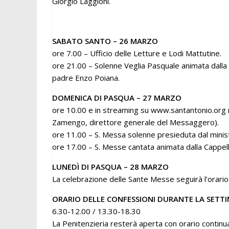
Giorgio Laggioni.
SABATO SANTO – 26 MARZO
ore 7.00 – Ufficio delle Letture e Lodi Mattutine.
ore 21.00 – Solenne Veglia Pasquale animata dalla C
padre Enzo Poiana.
DOMENICA DI PASQUA – 27 MARZO
ore 10.00 e in streaming su www.santantonio.org m
Zamengo, direttore generale del Messaggero).
ore 11.00 – S. Messa solenne presieduta dal minist
ore 17.00 – S. Messe cantata animata dalla Cappel
LUNEDÌ DI PASQUA – 28 MARZO
La celebrazione delle Sante Messe seguirà l’orario
ORARIO DELLE CONFESSIONI DURANTE LA SETT
6.30-12.00 / 13.30-18.30
La Penitenzieria resterà aperta con orario contin