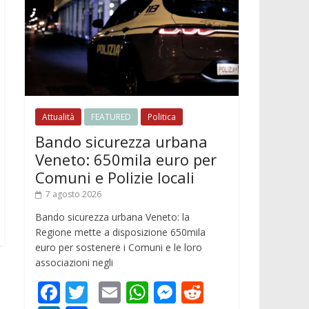
Attualità
FEATURED
Politica
Bando sicurezza urbana
Veneto: 650mila euro per
Comuni e Polizie locali
7 agosto 2026
Bando sicurezza urbana Veneto: la
Regione mette a disposizione 650mila
euro per sostenere i Comuni e le loro
associazioni negli
F
T
E
W
M
R