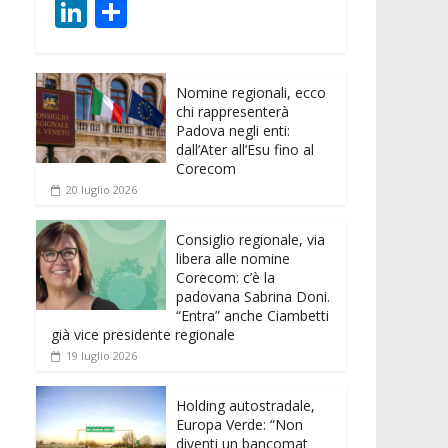
ac
w
m
h
e
e
Li
C
e
itt
ai
at
ss
d
n
o
b
er
l
s
e
di
k
n
o
A
n
t
Nomine regionali, ecco
e
di
chi rappresenterà
o
p
g
dI
vi
Padova negli enti:
dall’Ater all’Esu fino al
k
p
er
n
di
Corecom
20 luglio 2026
Consiglio regionale, via
libera alle nomine
Corecom: c’è la
padovana Sabrina Doni.
“Entra” anche Ciambetti
già vice presidente regionale
19 luglio 2026
Holding autostradale,
Europa Verde: “Non
diventi un bancomat