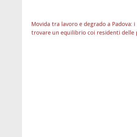
o
p
g
n
d
k
p
er
Movida tra lavoro e degrado a Padova: i 
trovare un equilibrio coi residenti delle