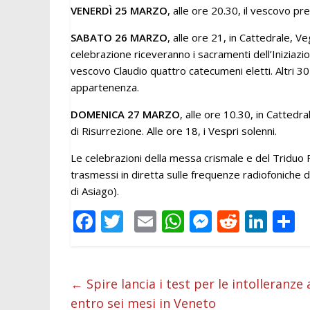
VENERDÌ 25 MARZO
, alle ore 20.30, il vescovo pr
SABATO 26 MARZO
, alle ore 21, in Cattedrale, V
celebrazione riceveranno i sacramenti dell’Iniziazio
vescovo Claudio quattro catecumeni eletti. Altri 3
appartenenza.
DOMENICA 27 MARZO
, alle ore 10.30, in Cattedr
di Risurrezione. Alle ore 18, i Vespri solenni.
Le celebrazioni della messa crismale e del Triduo
trasmessi in diretta sulle frequenze radiofoniche 
di Asiago).
F
T
E
W
M
R
Li
C
ac
w
m
h
e
e
n
o
e
itt
ai
at
ss
d
k
n
b
er
l
s
e
di
e
d
←
Spire lancia i test per le intolleranze
entro sei mesi in Veneto
o
A
n
t
dI
v