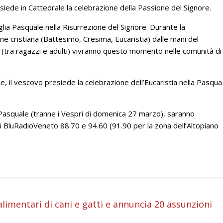
esiede in Cattedrale la celebrazione della Passione del Signore.
eglia Pasquale nella Risurrezione del Signore. Durante la
ne cristiana (Battesimo, Cresima, Eucaristia) dalle mani del
0 (tra ragazzi e adulti) vivranno questo momento nelle comunità di
ale, il vescovo presiede la celebrazione dell’Eucaristia nella Pasqua
 Pasquale (tranne i Vespri di domenica 27 marzo), saranno
di BluRadioVeneto 88.70 e 94.60 (91.90 per la zona dell’Altopiano
i
 alimentari di cani e gatti e annuncia 20 assunzioni
i