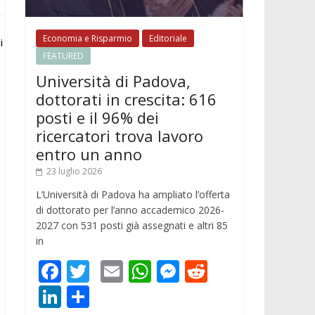
Economia e Risparmio
Editoriale
i
FEATURED
Università di Padova,
dottorati in crescita: 616
posti e il 96% dei
ricercatori trova lavoro
entro un anno
23 luglio 2026
L’Università di Padova ha ampliato l’offerta
di dottorato per l’anno accademico 2026-
2027 con 531 posti già assegnati e altri 85
in
F
T
E
W
M
R
ac
w
m
h
e
e
Li
C