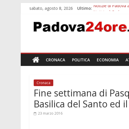
sabato, agosto 8, 2026
Ultimo:
Notizie di Padova a
Notizie di Padova 
Bando sicurezza ur
Sicurezza esodo est
Bonus trasporto pu
CRONACA
POLITICA
ECONOMIA
A
Cronaca
Fine settimana di Pasqu
Basilica del Santo ed i
23 marzo 2016