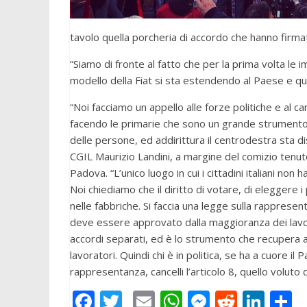
tavolo quella porcheria di accordo che hanno firma
“Siamo di fronte al fatto che per la prima volta le i
modello della Fiat si sta estendendo al Paese e que
“Noi facciamo un appello alle forze politiche e al 
facendo le primarie che sono un grande strumento 
delle persone, ed addirittura il centrodestra sta d
CGIL Maurizio Landini, a margine del comizio tenuto 
Padova. “L’unico luogo in cui i cittadini italiani non 
Noi chiediamo che il diritto di votare, di eleggere 
nelle fabbriche. Si faccia una legge sulla rapprese
deve essere approvato dalla maggioranza dei lavo
accordi separati, ed è lo strumento che recupera a
lavoratori. Quindi chi è in politica, se ha a cuore i
rappresentanza, cancelli l’articolo 8, quello voluto da
F
T
E
W
M
R
Li
C