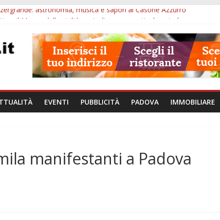
 Arzergrande: astronomia, musica e sapori al Casone Azzurro
o, il Museo della civiltà contadina apre gratis durante la sagra
a alle ore 10: Notte del Volo sold out, Tribano e festa oggi a Teolo
lie a Loreggia, la Bella Addormentata arriva sul palco domenica sera
chiuse le domande: 2,5 milioni per formare nuove competenze in Ve
TTUALITÀ
EVENTI
PUBBLICITÀ
PADOVA
IMMOBILIARE
mila manifestanti a Padova