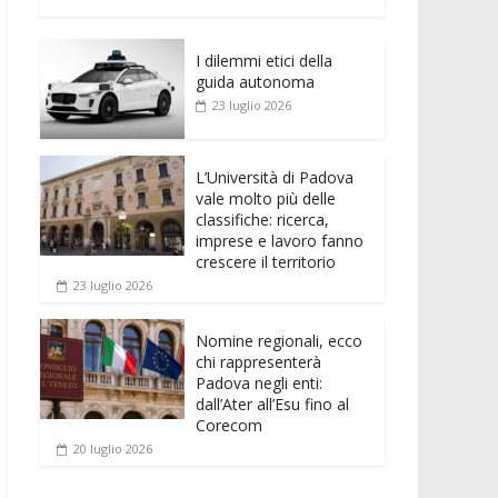
e
itt
ai
at
ss
d
n
o
b
er
l
s
e
di
k
n
o
A
n
t
I dilemmi etici della
e
di
guida autonoma
o
p
g
dI
vi
23 luglio 2026
k
p
er
n
di
L’Università di Padova
vale molto più delle
classifiche: ricerca,
imprese e lavoro fanno
crescere il territorio
23 luglio 2026
Nomine regionali, ecco
chi rappresenterà
Padova negli enti:
dall’Ater all’Esu fino al
Corecom
20 luglio 2026