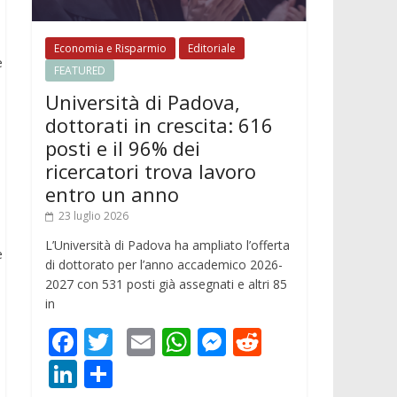
Economia e Risparmio
Editoriale
e
FEATURED
Università di Padova,
dottorati in crescita: 616
posti e il 96% dei
ricercatori trova lavoro
entro un anno
23 luglio 2026
L’Università di Padova ha ampliato l’offerta
e
di dottorato per l’anno accademico 2026-
2027 con 531 posti già assegnati e altri 85
in
F
T
E
W
M
R
ac
w
m
h
e
e
Li
C