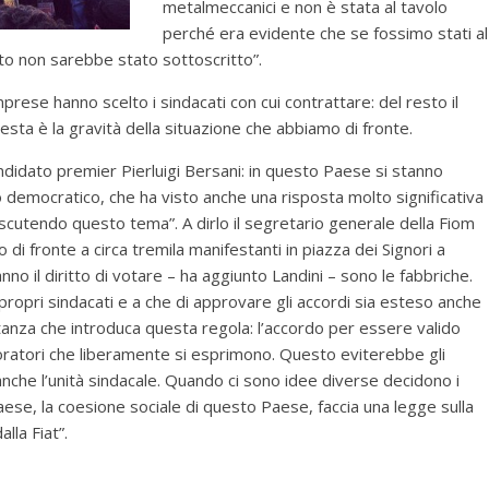
metalmeccanici e non è stata al tavolo
perché era evidente che se fossimo stati al
to non sarebbe stato sottoscritto”.
mprese hanno scelto i sindacati con cui contrattare: del resto il
sta è la gravità della situazione che abbiamo di fronte.
candidato premier Pierluigi Bersani: in questo Paese si stanno
democratico, che ha visto anche una risposta molto significativa
iscutendo questo tema”. A dirlo il segretario generale della Fiom
di fronte a circa tremila manifestanti in piazza dei Signori a
hanno il diritto di votare – ha aggiunto Landini – sono le fabbriche.
i propri sindacati e a che di approvare gli accordi sia esteso anche
ntanza che introduca questa regola: l’accordo per essere valido
ratori che liberamente si esprimono. Questo eviterebbe gli
nche l’unità sindacale. Quando ci sono idee diverse decidono i
l Paese, la coesione sociale di questo Paese, faccia una legge sulla
lla Fiat”.