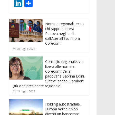
ac
w
m
h
e
e
Li
C
e
itt
ai
at
ss
d
n
o
b
er
l
s
e
di
k
n
o
A
n
t
Nomine regionali, ecco
e
di
chi rappresenterà
o
p
g
dI
vi
Padova negli enti:
dall’Ater all’Esu fino al
k
p
er
n
di
Corecom
20 luglio 2026
Consiglio regionale, via
libera alle nomine
Corecom: c’è la
padovana Sabrina Doni.
“Entra” anche Ciambetti
già vice presidente regionale
19 luglio 2026
Holding autostradale,
Europa Verde: “Non
diventi un bancomat