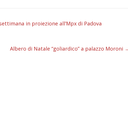
i
settimana in proiezione all’Mpx di Padova
i
i
Albero di Natale “goliardico” a palazzo Moroni