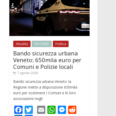
Attualità
FEATURED
Politica
Bando sicurezza urbana
Veneto: 650mila euro per
Comuni e Polizie locali
7 agosto 2026
Bando sicurezza urbana Veneto: la
Regione mette a disposizione 650mila
euro per sostenere i Comuni e le loro
associazioni negli
F
T
E
W
M
R