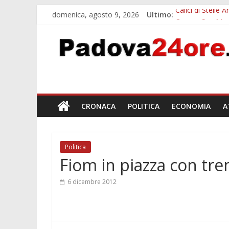
domenica, agosto 9, 2026
Ultimo:
Calici di Stelle
Campo San Martin
Notizie di Padov
Teatro per famig
Restauro 2026, 
CRONACA
POLITICA
ECONOMIA
A
Politica
Fiom in piazza con tre
6 dicembre 2012